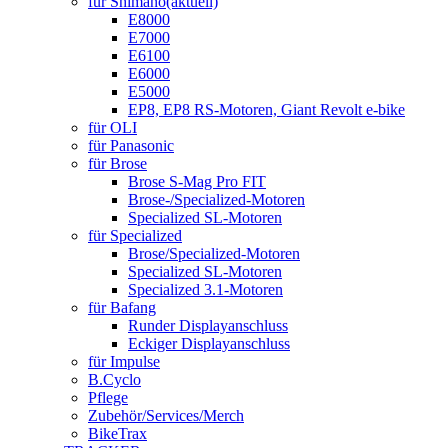
für Shimano
(aktuell)
E8000
E7000
E6100
E6000
E5000
EP8, EP8 RS-Motoren, Giant Revolt e-bike
für OLI
für Panasonic
für Brose
Brose S-Mag Pro FIT
Brose-/Specialized-Motoren
Specialized SL-Motoren
für Specialized
Brose/Specialized-Motoren
Specialized SL-Motoren
Specialized 3.1-Motoren
für Bafang
Runder Displayanschluss
Eckiger Displayanschluss
für Impulse
B.Cyclo
Pflege
Zubehör/Services/Merch
BikeTrax