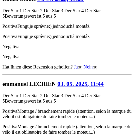
Der Star 1
Der Star 2
Der Star 3
Der Star 4
Der Star
5
Bewertungswert ist 5 aus 5
Positiva
Funguje správne:) jednoduchá montáž
Positiva
Funguje správne:) jednoduchá montáž
Negativa
Negativa
Hat Ihnen diese Rezension geholfen?
Ja
Nein
(0)
(0)
emmanuel LECHIEN
03. 05. 2025, 11:44
Der Star 1
Der Star 2
Der Star 3
Der Star 4
Der Star
5
Bewertungswert ist 5 aus 5
Positiva
Montage / branchement rapide (attention, selon la marque du
vélo il est obligatoire de faire tomber le moteur...)
Positiva
Montage / branchement rapide (attention, selon la marque du
vélo il est obligatoire de faire tomber le moteur...)