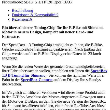
Produktkode:
SB13_S+ETP_20+3pcs_BAG
Beschreibung
Funktionen & Kompatibilität
2
Rezension
16
Ein überarbeiteter Tuning-Chip für Ihr E-Bike mit Shimano-
Motor in neuem Design, komplett mit neuer Hard- und
Firmware.
Der SpeedBox 1.3 Tuning-Chip ermöglicht es Ihnen, die E-Bike-
Geschwindigkeitsbegrenzung zu deaktivieren. Nach Einbau des
Chips werden auf dem E-Bike-Display echte Daten bis 23 km/h
angezeigt.
Wenn Sie die realen Werte des gesamten Geschwindigkeitsbereich
Ihrer Fahrt überwachen wollen, empfehlen wir Ihnen die
SpeedBox
1.3 B.Tuning für Shimano
- Sie können die richtigen Werte Ihrer
Fahrt in der
SpeedBox Connect
auf dem Display Ihres Handys
überwachen.
Im Vergleich zu früheren Versionen wird dieses neue Produkt auch
in den E-Tube-Anschluss des Motors eingesteckt. Deswegen muss
der Motor des E-Bikes, an dem Sie die neue Version der SpeedBox
für Shimano installieren möchten, einen freien E->Tube-Anschluss