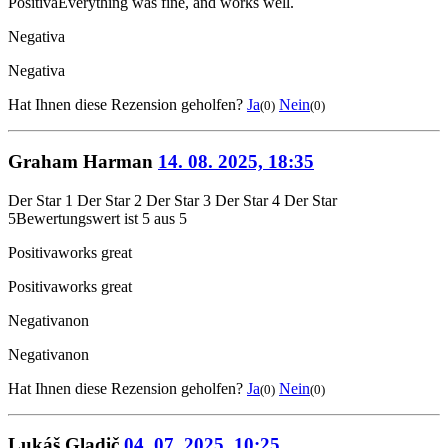
Positiva
Everything was fine, and works well.
Negativa
Negativa
Hat Ihnen diese Rezension geholfen?
Ja
Nein
(0)
(0)
Graham Harman
14. 08. 2025, 18:35
Der Star 1
Der Star 2
Der Star 3
Der Star 4
Der Star
5
Bewertungswert ist 5 aus 5
Positiva
works great
Positiva
works great
Negativa
non
Negativa
non
Hat Ihnen diese Rezension geholfen?
Ja
Nein
(0)
(0)
Lukáš Gladič
04. 07. 2025, 10:25