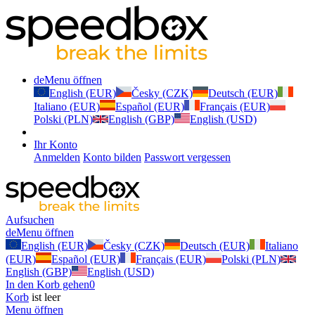
de
Menu öffnen
English (EUR)
Česky (CZK)
Deutsch (EUR)
Italiano (EUR)
Español (EUR)
Français (EUR)
Polski (PLN)
English (GBP)
English (USD)
Ihr Konto
Anmelden
Konto bilden
Passwort vergessen
Aufsuchen
de
Menu öffnen
English (EUR)
Česky (CZK)
Deutsch (EUR)
Italiano
(EUR)
Español (EUR)
Français (EUR)
Polski (PLN)
English (GBP)
English (USD)
In den Korb gehen
0
Korb
ist leer
Menu öffnen