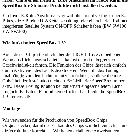
haben.
Ohne einen freien E-Tube-Anschluss im Motor kann die
SpeedBox für Shimano-Produkte nicht installiert werden.
Ein freier E-Rohr-Anschluss ist gewöhnlich nicht verfügbar bei E-
Bikes, die z.B. eine Di2-Kettenschaltung oder einen in den Rahmen
integrierten Satellite System ON/OFF-Schalter haben (EW-SW100,
EW-SW300).
Wie funktioniert SpeedBox 1.3?
Auch dieser Chip ist einfach über die LIGHT-Taste zu bedienen.
Wenn das Licht ausgeschaltet ist, kannst du mit unbegrenzter
Geschwindigkeit fahren. Die Funktion des Chips lässt sich einfach
durch Aktivieren des Lichts deaktivieren. Wenn du das Tuning
unabhängig von den Lichtern nutzen möchtest, schließe die rote
Gabel bei der Installation nicht an. So bleibt der SpeedBox immer
aktiv. Diese Lösung ist auch bei dauerhaft eingeschaltetem Licht
möglich. Falls dein Fahrrad keine Lichter hat, bleibt die SpeedBox
1.3 immer aktiv.
Montage
Wir verwenden für die Produktion von SpeedBox-Chips
Originalstecker, damit der Einbau des Chips wirklich einfach ist und
die Verbindung korrekt ist. Wir haben detaillierte Anweisungen