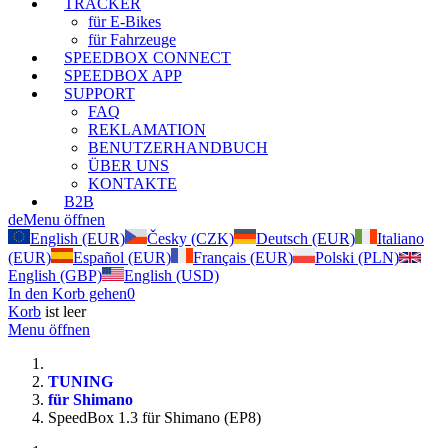
TRACKER
für E-Bikes
für Fahrzeuge
SPEEDBOX CONNECT
SPEEDBOX APP
SUPPORT
FAQ
REKLAMATION
BENUTZERHANDBUCH
ÜBER UNS
KONTAKTE
B2B
de
Menu öffnen
English (EUR)
Česky (CZK)
Deutsch (EUR)
Italiano
(EUR)
Español (EUR)
Français (EUR)
Polski (PLN)
English (GBP)
English (USD)
In den Korb gehen
0
Korb
ist leer
Menu öffnen
TUNING
für Shimano
SpeedBox 1.3 für Shimano (EP8)