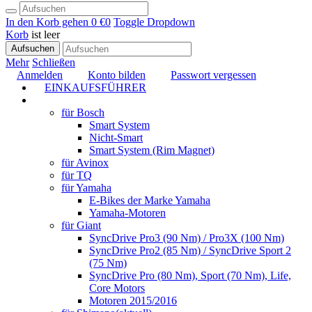
In den Korb gehen
0 €
0
Toggle Dropdown
Korb
ist leer
Aufsuchen
Mehr
Schließen
Anmelden
Konto bilden
Passwort vergessen
EINKAUFSFÜHRER
TUNING
für Bosch
Smart System
Nicht-Smart
Smart System (Rim Magnet)
für Avinox
für TQ
für Yamaha
E-Bikes der Marke Yamaha
Yamaha-Motoren
für Giant
SyncDrive Pro3 (90 Nm) / Pro3X (100 Nm)
SyncDrive Pro2 (85 Nm) / SyncDrive Sport 2
(75 Nm)
SyncDrive Pro (80 Nm), Sport (70 Nm), Life,
Core Motors
Motoren 2015/2016