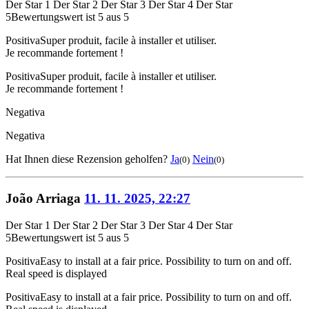
Der Star 1
Der Star 2
Der Star 3
Der Star 4
Der Star
5
Bewertungswert ist 5 aus 5
Positiva
Super produit, facile à installer et utiliser.
Je recommande fortement !
Positiva
Super produit, facile à installer et utiliser.
Je recommande fortement !
Negativa
Negativa
Hat Ihnen diese Rezension geholfen?
Ja
Nein
(0)
(0)
João Arriaga
11. 11. 2025, 22:27
Der Star 1
Der Star 2
Der Star 3
Der Star 4
Der Star
5
Bewertungswert ist 5 aus 5
Positiva
Easy to install at a fair price. Possibility to turn on and off.
Real speed is displayed
Positiva
Easy to install at a fair price. Possibility to turn on and off.