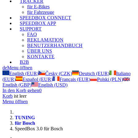
TRACKER
für E-Bikes
für Fahrzeuge
SPEEDBOX CONNECT
SPEEDBOX APP
SUPPORT
FAQ
REKLAMATION
BENUTZERHANDBUCH
ÜBER UNS
KONTAKTE
B2B
de
Menu öffnen
English (EUR)
Česky (CZK)
Deutsch (EUR)
Italiano
(EUR)
Español (EUR)
Français (EUR)
Polski (PLN)
English (GBP)
English (USD)
In den Korb gehen
0
Korb
ist leer
Menu öffnen
TUNING
für Bosch
SpeedBox 3.0 für Bosch