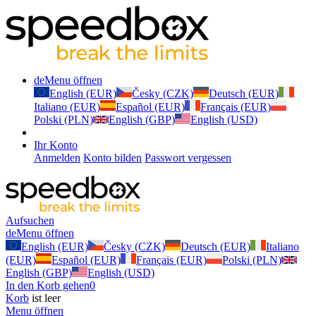
de
Menu öffnen
English (EUR)
Česky (CZK)
Deutsch (EUR)
Italiano (EUR)
Español (EUR)
Français (EUR)
Polski (PLN)
English (GBP)
English (USD)
Ihr Konto
Anmelden
Konto bilden
Passwort vergessen
Aufsuchen
de
Menu öffnen
English (EUR)
Česky (CZK)
Deutsch (EUR)
Italiano
(EUR)
Español (EUR)
Français (EUR)
Polski (PLN)
English (GBP)
English (USD)
In den Korb gehen
0
Korb
ist leer
Menu öffnen