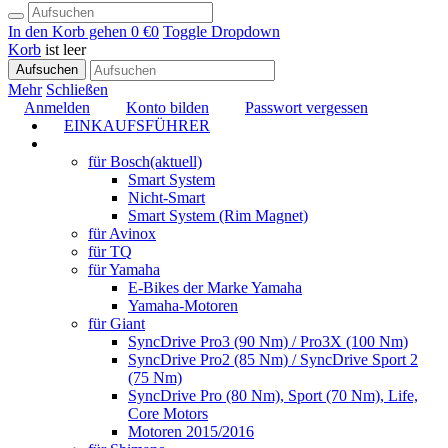
In den Korb gehen
0 €
0
Toggle Dropdown
Korb
ist leer
Aufsuchen
Mehr
Schließen
Anmelden
Konto bilden
Passwort vergessen
EINKAUFSFÜHRER
TUNING
für Bosch
(aktuell)
Smart System
Nicht-Smart
Smart System (Rim Magnet)
für Avinox
für TQ
für Yamaha
E-Bikes der Marke Yamaha
Yamaha-Motoren
für Giant
SyncDrive Pro3 (90 Nm) / Pro3X (100 Nm)
SyncDrive Pro2 (85 Nm) / SyncDrive Sport 2
(75 Nm)
SyncDrive Pro (80 Nm), Sport (70 Nm), Life,
Core Motors
Motoren 2015/2016