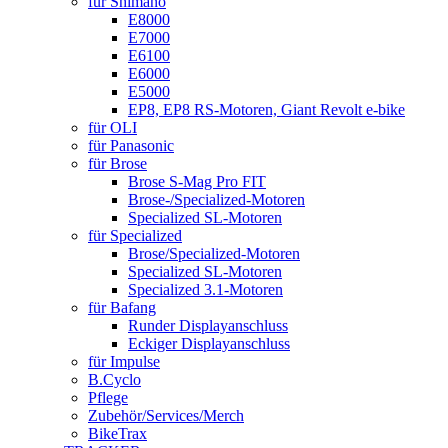
für Shimano
E8000
E7000
E6100
E6000
E5000
EP8, EP8 RS-Motoren, Giant Revolt e-bike
für OLI
für Panasonic
für Brose
Brose S-Mag Pro FIT
Brose-/Specialized-Motoren
Specialized SL-Motoren
für Specialized
Brose/Specialized-Motoren
Specialized SL-Motoren
Specialized 3.1-Motoren
für Bafang
Runder Displayanschluss
Eckiger Displayanschluss
für Impulse
B.Cyclo
Pflege
Zubehör/Services/Merch
BikeTrax