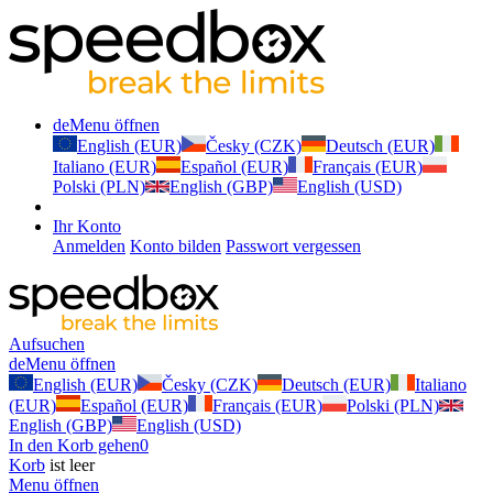
de
Menu öffnen
English (EUR)
Česky (CZK)
Deutsch (EUR)
Italiano (EUR)
Español (EUR)
Français (EUR)
Polski (PLN)
English (GBP)
English (USD)
Ihr Konto
Anmelden
Konto bilden
Passwort vergessen
Aufsuchen
de
Menu öffnen
English (EUR)
Česky (CZK)
Deutsch (EUR)
Italiano
(EUR)
Español (EUR)
Français (EUR)
Polski (PLN)
English (GBP)
English (USD)
In den Korb gehen
0
Korb
ist leer
Menu öffnen