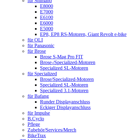
für Shimano
E8000
E7000
E6100
E6000
E5000
EP8, EP8 RS-Motoren, Giant Revolt e-bike
für OLI
für Panasonic
für Brose
Brose S-Mag Pro FIT
Brose-/Specialized-Motoren
Specialized SL-Motoren
für Specialized
Brose/Specialized-Motoren
Specialized SL-Motoren
Specialized 3.1-Motoren
für Bafang
Runder Displayanschluss
Eckiger Displayanschluss
für Impulse
B.Cyclo
Pflege
Zubehör/Services/Merch
BikeTrax