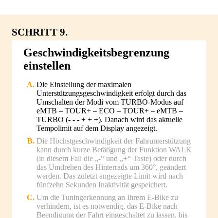
SCHRITT 9.
Geschwindigkeitsbegrenzung
einstellen
Die Einstellung der maximalen
Unterstützungsgeschwindigkeit erfolgt durch das
Umschalten der Modi vom TURBO-Modus auf
eMTB – TOUR+ – ECO – TOUR+ – eMTB –
TURBO (- - - + + +). Danach wird das aktuelle
Tempolimit auf dem Display angezeigt.
Die Höchstgeschwindigkeit der Fahrunterstützung
kann durch kurze Betätigung der Funktion WALK
(in diesem Fall die „-“ und „+“ Taste) oder durch
das Umdrehen des Hinterrads um 360°, geändert
werden. Das zuletzt angezeigte Limit wird nach
fünfzehn Sekunden Inaktivität gespeichert.
Um die Tuningerkennung an Ihrem E-Bike zu
verhindern, ist es notwendig, das E-Bike nach
Beendigung der Fahrt eingeschaltet zu lassen, bis