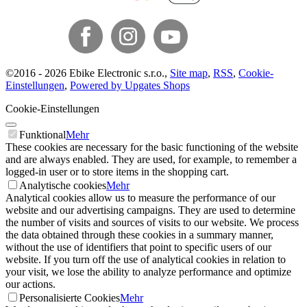
©
2016 -
2026
Ebike Electronic s.r.o.
,
Site map
,
RSS
,
Cookie-
Einstellungen
,
Powered by Upgates Shops
Cookie-Einstellungen
Funktional
Mehr
These cookies are necessary for the basic functioning of the website
and are always enabled. They are used, for example, to remember a
logged-in user or to store items in the shopping cart.
Analytische cookies
Mehr
Analytical cookies allow us to measure the performance of our
website and our advertising campaigns. They are used to determine
the number of visits and sources of visits to our website. We process
the data obtained through these cookies in a summary manner,
without the use of identifiers that point to specific users of our
website. If you turn off the use of analytical cookies in relation to
your visit, we lose the ability to analyze performance and optimize
our actions.
Personalisierte Cookies
Mehr