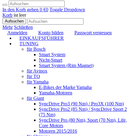
In den Korb gehen
0 €
0
Toggle Dropdown
Korb
ist leer
Aufsuchen
Mehr
Schließen
Anmelden
Konto bilden
Passwort vergessen
EINKAUFSFÜHRER
TUNING
für Bosch
Smart System
Nicht-Smart
Smart System (Rim Magnet)
für Avinox
für TQ
für Yamaha
E-Bikes der Marke Yamaha
Yamaha-Motoren
für Giant
SyncDrive Pro3 (90 Nm) / Pro3X (100 Nm)
SyncDrive Pro2 (85 Nm) / SyncDrive Sport 2
(75 Nm)
SyncDrive Pro (80 Nm), Sport (70 Nm), Life,
Core Motors
Motoren 2015/2016