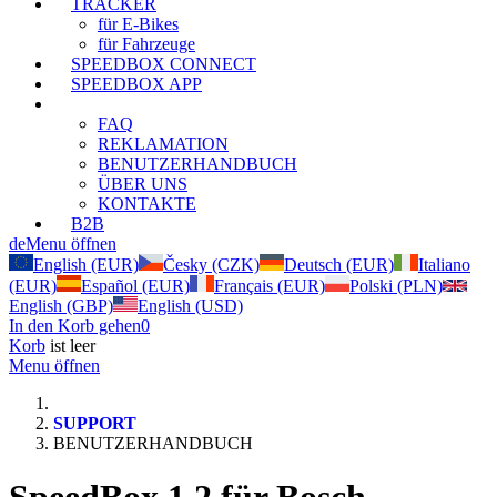
TRACKER
für E-Bikes
für Fahrzeuge
SPEEDBOX CONNECT
SPEEDBOX APP
SUPPORT
FAQ
REKLAMATION
BENUTZERHANDBUCH
ÜBER UNS
KONTAKTE
B2B
de
Menu öffnen
English (EUR)
Česky (CZK)
Deutsch (EUR)
Italiano
(EUR)
Español (EUR)
Français (EUR)
Polski (PLN)
English (GBP)
English (USD)
In den Korb gehen
0
Korb
ist leer
Menu öffnen
SUPPORT
BENUTZERHANDBUCH