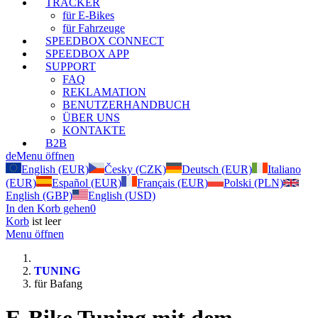
TRACKER
für E-Bikes
für Fahrzeuge
SPEEDBOX CONNECT
SPEEDBOX APP
SUPPORT
FAQ
REKLAMATION
BENUTZERHANDBUCH
ÜBER UNS
KONTAKTE
B2B
de
Menu öffnen
English (EUR)
Česky (CZK)
Deutsch (EUR)
Italiano
(EUR)
Español (EUR)
Français (EUR)
Polski (PLN)
English (GBP)
English (USD)
In den Korb gehen
0
Korb
ist leer
Menu öffnen
TUNING
für Bafang