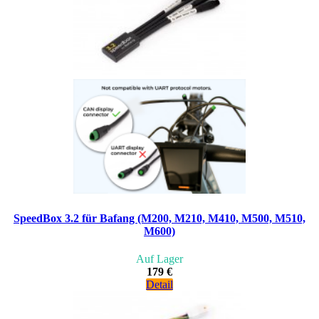
SpeedBox 3.2 für Bafang (M200, M210, M410, M500, M510,
M600)
Auf Lager
179 €
Detail