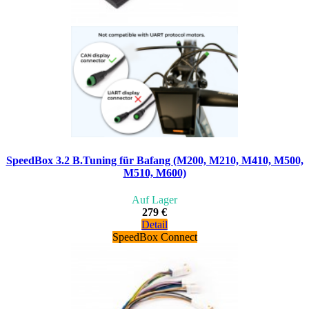
SpeedBox 3.2 B.Tuning für Bafang (M200, M210, M410, M500,
M510, M600)
Auf Lager
279 €
Detail
SpeedBox Connect