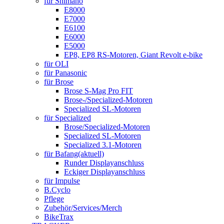
für Shimano
E8000
E7000
E6100
E6000
E5000
EP8, EP8 RS-Motoren, Giant Revolt e-bike
für OLI
für Panasonic
für Brose
Brose S-Mag Pro FIT
Brose-/Specialized-Motoren
Specialized SL-Motoren
für Specialized
Brose/Specialized-Motoren
Specialized SL-Motoren
Specialized 3.1-Motoren
für Bafang
(aktuell)
Runder Displayanschluss
Eckiger Displayanschluss
für Impulse
B.Cyclo
Pflege
Zubehör/Services/Merch
BikeTrax