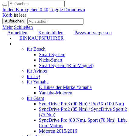
In den Korb gehen
0 €
0
Toggle Dropdown
Korb
ist leer
Aufsuchen
Mehr
Schließen
Anmelden
Konto bilden
Passwort vergessen
EINKAUFSFÜHRER
TUNING
für Bosch
Smart System
Nicht-Smart
Smart System (Rim Magnet)
für Avinox
für TQ
für Yamaha
E-Bikes der Marke Yamaha
Yamaha-Motoren
für Giant
SyncDrive Pro3 (90 Nm) / Pro3X (100 Nm)
SyncDrive Pro2 (85 Nm) / SyncDrive Sport 2
(75 Nm)
SyncDrive Pro (80 Nm), Sport (70 Nm), Life,
Core Motors
Motoren 2015/2016