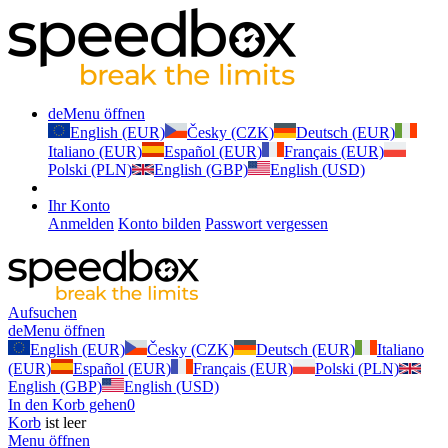
de
Menu öffnen
English (EUR)
Česky (CZK)
Deutsch (EUR)
Italiano (EUR)
Español (EUR)
Français (EUR)
Polski (PLN)
English (GBP)
English (USD)
Ihr Konto
Anmelden
Konto bilden
Passwort vergessen
Aufsuchen
de
Menu öffnen
English (EUR)
Česky (CZK)
Deutsch (EUR)
Italiano
(EUR)
Español (EUR)
Français (EUR)
Polski (PLN)
English (GBP)
English (USD)
In den Korb gehen
0
Korb
ist leer
Menu öffnen