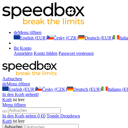
de
Menu öffnen
English (EUR)
Česky (CZK)
Deutsch (EUR)
Ital
Ihr Konto
Anmelden
Konto bilden
Passwort vergessen
Aufsuchen
de
Menu öffnen
English (EUR)
Česky (CZK)
Deutsch (EUR)
Italiano (
In den Korb gehen
0
Korb
ist leer
Menu öffnen
In den Korb gehen
0 €
0
Toggle Dropdown
Korb
ist leer
Aufsuchen