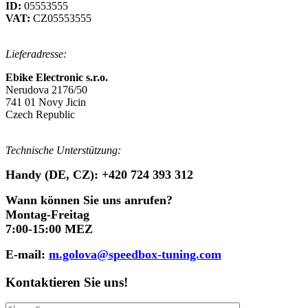
ID:
05553555
VAT:
CZ05553555
Lieferadresse
:
Ebike Electronic s.r.o.
Nerudova 2176/50
741 01 Novy Jicin
Czech Republic
Technische Unterstützung:
Handy
(DE, CZ): +420
724 393 312
Wann können Sie uns anrufen?
Montag-Freitag
7:00-15:00 MEZ
E-mail:
m.golova@speedbox-tuning.com
Kontaktieren Sie uns!