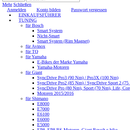
Mehr
Schließen
Anmelden
Konto bilden
Passwort vergessen
EINKAUFSFÜHRER
TUNING
für Bosch
Smart System
Nicht-Smart
Smart System (Rim Magnet)
für Avinox
für TQ
für Yamaha
E-Bikes der Marke Yamaha
Yamaha-Motoren
für Giant
SyncDrive Pro3 (90 Nm) / Pro3X (100 Nm)
SyncDrive Pro2 (85 Nm) / SyncDrive Sport 2 (7
SyncDrive Pro (80 Nm), Sport (70 Nm), Life, Cor
Motoren 2015/2016
für Shimano
E8000
E7000
E6100
E6000
E5000
EP8, EP8 RS-Motoren, Giant Revolt e-bike