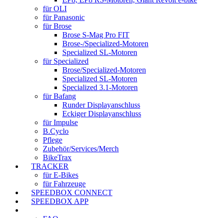
für OLI
für Panasonic
für Brose
Brose S-Mag Pro FIT
Brose-/Specialized-Motoren
Specialized SL-Motoren
für Specialized
Brose/Specialized-Motoren
Specialized SL-Motoren
Specialized 3.1-Motoren
für Bafang
Runder Displayanschluss
Eckiger Displayanschluss
für Impulse
B.Cyclo
Pflege
Zubehör/Services/Merch
BikeTrax
TRACKER
für E-Bikes
für Fahrzeuge
SPEEDBOX CONNECT
SPEEDBOX APP
SUPPORT