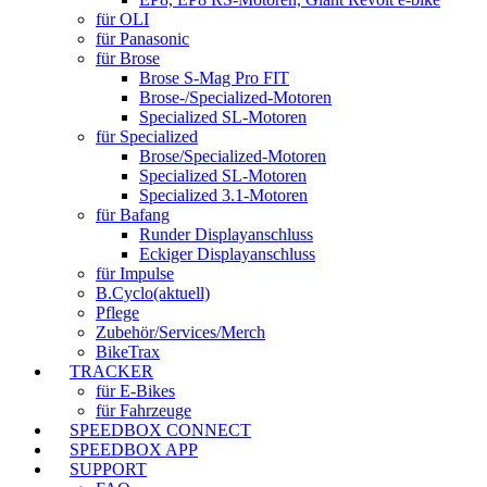
für OLI
für Panasonic
für Brose
Brose S-Mag Pro FIT
Brose-/Specialized-Motoren
Specialized SL-Motoren
für Specialized
Brose/Specialized-Motoren
Specialized SL-Motoren
Specialized 3.1-Motoren
für Bafang
Runder Displayanschluss
Eckiger Displayanschluss
für Impulse
B.Cyclo
(aktuell)
Pflege
Zubehör/Services/Merch
BikeTrax
TRACKER
für E-Bikes
für Fahrzeuge
SPEEDBOX CONNECT
SPEEDBOX APP
SUPPORT