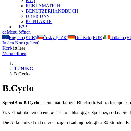
FAQ
REKLAMATION
BENUTZERHANDBUCH
ÜBER UNS
KONTAKTE
B2B
de
Menu öffnen
English (EUR)
Česky (CZK)
Deutsch (EUR)
Italiano (
In den Korb gehen
0
Korb
ist leer
Menu öffnen
TUNING
B.Cyclo
B.Cyclo
SpeedBox B.Cyclo
ist ein unauffälliger Bluetooth-Fahrradcomputer, 
Es verfügt über einen energetisch unabhängiger Speicher, sodass Sie Ih
Die Akkulaufzeit mit einer einzigen Ladung beträgt ca.80 Stunden F