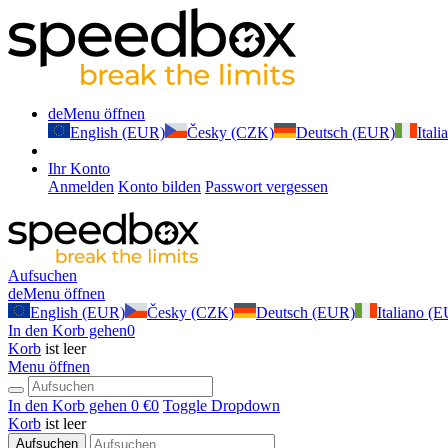
de
Menu öffnen
English (EUR)
Česky (CZK)
Deutsch (EUR)
Ital
Ihr Konto
Anmelden
Konto bilden
Passwort vergessen
Aufsuchen
de
Menu öffnen
English (EUR)
Česky (CZK)
Deutsch (EUR)
Italiano (
In den Korb gehen
0
Korb
ist leer
Menu öffnen
In den Korb gehen
0 €
0
Toggle Dropdown
Korb
ist leer
Aufsuchen