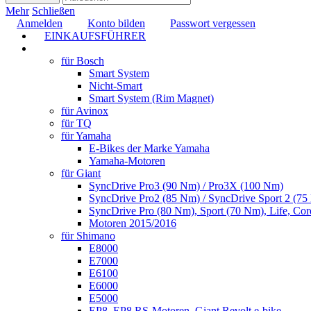
Mehr
Schließen
Anmelden
Konto bilden
Passwort vergessen
EINKAUFSFÜHRER
TUNING
für Bosch
Smart System
Nicht-Smart
Smart System (Rim Magnet)
für Avinox
für TQ
für Yamaha
E-Bikes der Marke Yamaha
Yamaha-Motoren
für Giant
SyncDrive Pro3 (90 Nm) / Pro3X (100 Nm)
SyncDrive Pro2 (85 Nm) / SyncDrive Sport 2 (7
SyncDrive Pro (80 Nm), Sport (70 Nm), Life, Cor
Motoren 2015/2016
für Shimano
E8000
E7000
E6100
E6000
E5000
EP8, EP8 RS-Motoren, Giant Revolt e-bike