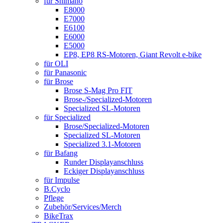
für Shimano
E8000
E7000
E6100
E6000
E5000
EP8, EP8 RS-Motoren, Giant Revolt e-bike
für OLI
für Panasonic
für Brose
Brose S-Mag Pro FIT
Brose-/Specialized-Motoren
Specialized SL-Motoren
für Specialized
Brose/Specialized-Motoren
Specialized SL-Motoren
Specialized 3.1-Motoren
für Bafang
Runder Displayanschluss
Eckiger Displayanschluss
für Impulse
B.Cyclo
Pflege
Zubehör/Services/Merch
BikeTrax