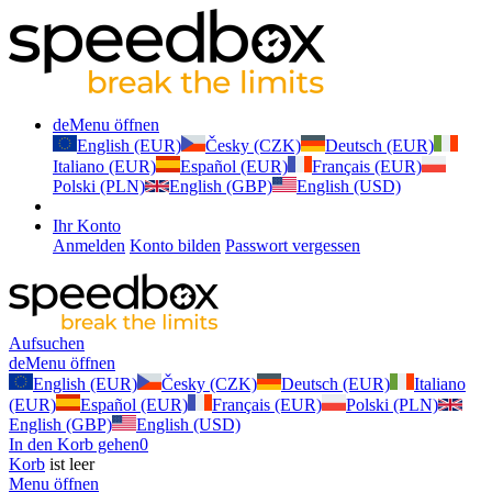
de
Menu öffnen
English (EUR)
Česky (CZK)
Deutsch (EUR)
Italiano (EUR)
Español (EUR)
Français (EUR)
Polski (PLN)
English (GBP)
English (USD)
Ihr Konto
Anmelden
Konto bilden
Passwort vergessen
Aufsuchen
de
Menu öffnen
English (EUR)
Česky (CZK)
Deutsch (EUR)
Italiano
(EUR)
Español (EUR)
Français (EUR)
Polski (PLN)
English (GBP)
English (USD)
In den Korb gehen
0
Korb
ist leer
Menu öffnen