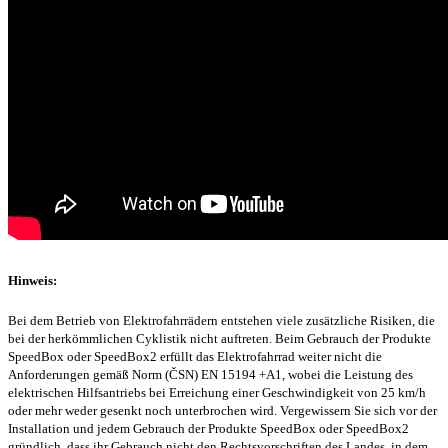
Hinweis:
Bei dem Betrieb von Elektrofahrrädern entstehen viele zusätzliche Risiken, die
bei der herkömmlichen Cyklistik nicht auftreten. Beim Gebrauch der Produkte
SpeedBox oder SpeedBox2 erfüllt das Elektrofahrrad weiter nicht die
Anforderungen gemäß Norm (ČSN) EN 15194 +A1, wobei die Leistung des
elektrischen Hilfsantriebs bei Erreichung einer Geschwindigkeit von 25 km/h
oder mehr weder gesenkt noch unterbrochen wird. Vergewissern Sie sich vor der
Installation und jedem Gebrauch der Produkte SpeedBox oder SpeedBox2
gründlich, dass ihr Gebrauch nicht den Rechtsvorschriften des Landes, in dem