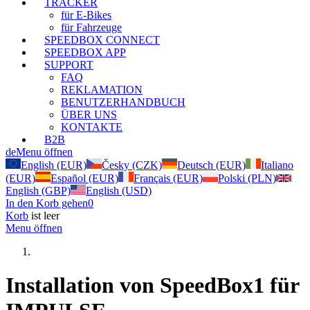
TRACKER
für E-Bikes
für Fahrzeuge
SPEEDBOX CONNECT
SPEEDBOX APP
SUPPORT
FAQ
REKLAMATION
BENUTZERHANDBUCH
ÜBER UNS
KONTAKTE
B2B
de
Menu öffnen
English (EUR)
Česky (CZK)
Deutsch (EUR)
Italiano
(EUR)
Español (EUR)
Français (EUR)
Polski (PLN)
English (GBP)
English (USD)
In den Korb gehen
0
Korb
ist leer
Menu öffnen
Installation von SpeedBox1 für