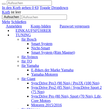
In den Korb gehen
0 €
0
Toggle Dropdown
Korb
ist leer
Aufsuchen
Mehr
Schließen
Anmelden
Konto bilden
Passwort vergessen
EINKAUFSFÜHRER
TUNING
für Bosch
Smart System
Nicht-Smart
Smart System (Rim Magnet)
für Avinox
für TQ
für Yamaha
E-Bikes der Marke Yamaha
Yamaha-Motoren
für Giant
SyncDrive Pro3 (90 Nm) / Pro3X (100 Nm)
SyncDrive Pro2 (85 Nm) / SyncDrive Sport 2
(75 Nm)
SyncDrive Pro (80 Nm), Sport (70 Nm), Life,
Core Motors
Motoren 2015/2016