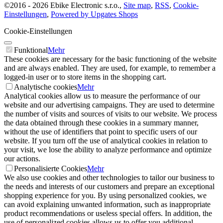
©
2016 -
2026
Ebike Electronic s.r.o.
,
Site map
,
RSS
,
Cookie-
Einstellungen
,
Powered by Upgates Shops
Cookie-Einstellungen
Funktional
Mehr
These cookies are necessary for the basic functioning of the website
and are always enabled. They are used, for example, to remember a
logged-in user or to store items in the shopping cart.
Analytische cookies
Mehr
Analytical cookies allow us to measure the performance of our
website and our advertising campaigns. They are used to determine
the number of visits and sources of visits to our website. We process
the data obtained through these cookies in a summary manner,
without the use of identifiers that point to specific users of our
website. If you turn off the use of analytical cookies in relation to
your visit, we lose the ability to analyze performance and optimize
our actions.
Personalisierte Cookies
Mehr
We also use cookies and other technologies to tailor our business to
the needs and interests of our customers and prepare an exceptional
shopping experience for you. By using personalized cookies, we
can avoid explaining unwanted information, such as inappropriate
product recommendations or useless special offers. In addition, the
use of personalized cookies allows us to offer you additional