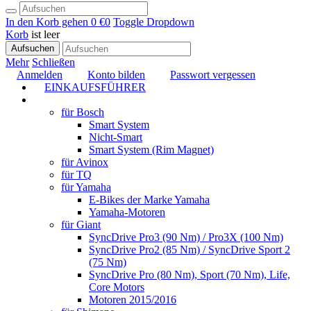
In den Korb gehen
0 €
0
Toggle Dropdown
Korb
ist leer
Aufsuchen
Mehr
Schließen
Anmelden
Konto bilden
Passwort vergessen
EINKAUFSFÜHRER
TUNING
für Bosch
Smart System
Nicht-Smart
Smart System (Rim Magnet)
für Avinox
für TQ
für Yamaha
E-Bikes der Marke Yamaha
Yamaha-Motoren
für Giant
SyncDrive Pro3 (90 Nm) / Pro3X (100 Nm)
SyncDrive Pro2 (85 Nm) / SyncDrive Sport 2
(75 Nm)
SyncDrive Pro (80 Nm), Sport (70 Nm), Life,
Core Motors
Motoren 2015/2016