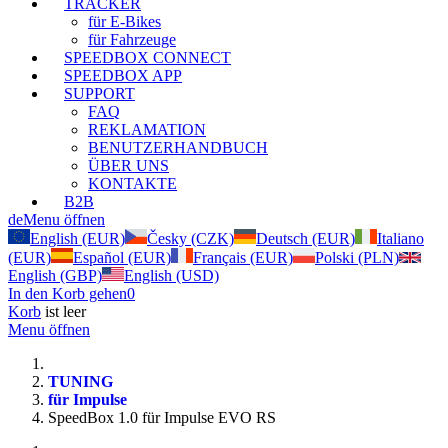
TRACKER
für E-Bikes
für Fahrzeuge
SPEEDBOX CONNECT
SPEEDBOX APP
SUPPORT
FAQ
REKLAMATION
BENUTZERHANDBUCH
ÜBER UNS
KONTAKTE
B2B
de
Menu öffnen
English (EUR)
Česky (CZK)
Deutsch (EUR)
Italiano
(EUR)
Español (EUR)
Français (EUR)
Polski (PLN)
English (GBP)
English (USD)
In den Korb gehen
0
Korb
ist leer
Menu öffnen
TUNING
für Impulse
SpeedBox 1.0 für Impulse EVO RS