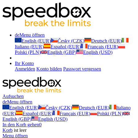
de
Menu öffnen
English (EUR)
Česky (CZK)
Deutsch (EUR)
Italiano (EUR)
Español (EUR)
Français (EUR)
Polski (PLN)
English (GBP)
English (USD)
Ihr Konto
Anmelden
Konto bilden
Passwort vergessen
Aufsuchen
de
Menu öffnen
English (EUR)
Česky (CZK)
Deutsch (EUR)
Italiano
(EUR)
Español (EUR)
Français (EUR)
Polski (PLN)
English (GBP)
English (USD)
In den Korb gehen
0
Korb
ist leer
Menu öffnen