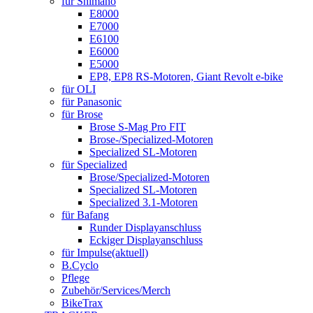
für Shimano
E8000
E7000
E6100
E6000
E5000
EP8, EP8 RS-Motoren, Giant Revolt e-bike
für OLI
für Panasonic
für Brose
Brose S-Mag Pro FIT
Brose-/Specialized-Motoren
Specialized SL-Motoren
für Specialized
Brose/Specialized-Motoren
Specialized SL-Motoren
Specialized 3.1-Motoren
für Bafang
Runder Displayanschluss
Eckiger Displayanschluss
für Impulse
(aktuell)
B.Cyclo
Pflege
Zubehör/Services/Merch
BikeTrax