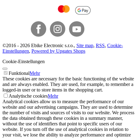
©
2016 -
2026
Ebike Electronic s.r.o.
,
Site map
,
RSS
,
Cookie-
Einstellungen
,
Powered by Upgates Shops
Cookie-Einstellungen
Funktional
Mehr
These cookies are necessary for the basic functioning of the website
and are always enabled. They are used, for example, to remember a
logged-in user or to store items in the shopping cart.
Analytische cookies
Mehr
Analytical cookies allow us to measure the performance of our
website and our advertising campaigns. They are used to determine
the number of visits and sources of visits to our website. We process
the data obtained through these cookies in a summary manner,
without the use of identifiers that point to specific users of our
website. If you turn off the use of analytical cookies in relation to
your visit, we lose the ability to analyze performance and optimize