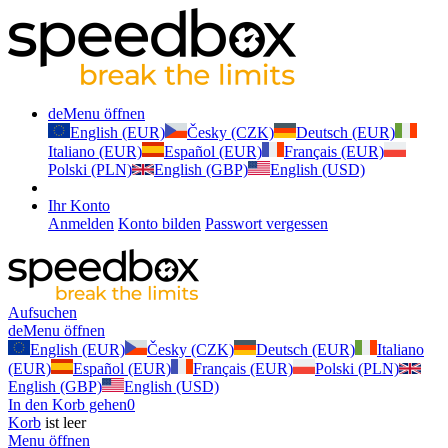
de
Menu öffnen
English (EUR)
Česky (CZK)
Deutsch (EUR)
Italiano (EUR)
Español (EUR)
Français (EUR)
Polski (PLN)
English (GBP)
English (USD)
Ihr Konto
Anmelden
Konto bilden
Passwort vergessen
Aufsuchen
de
Menu öffnen
English (EUR)
Česky (CZK)
Deutsch (EUR)
Italiano
(EUR)
Español (EUR)
Français (EUR)
Polski (PLN)
English (GBP)
English (USD)
In den Korb gehen
0
Korb
ist leer
Menu öffnen