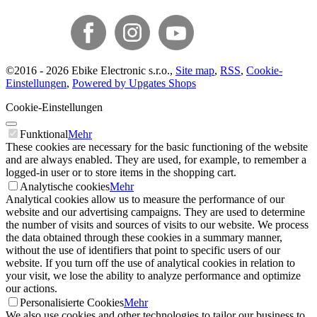
©
2016 -
2026
Ebike Electronic s.r.o.
,
Site map
,
RSS
,
Cookie-
Einstellungen
,
Powered by Upgates Shops
Cookie-Einstellungen
Funktional
Mehr
These cookies are necessary for the basic functioning of the website
and are always enabled. They are used, for example, to remember a
logged-in user or to store items in the shopping cart.
Analytische cookies
Mehr
Analytical cookies allow us to measure the performance of our
website and our advertising campaigns. They are used to determine
the number of visits and sources of visits to our website. We process
the data obtained through these cookies in a summary manner,
without the use of identifiers that point to specific users of our
website. If you turn off the use of analytical cookies in relation to
your visit, we lose the ability to analyze performance and optimize
our actions.
Personalisierte Cookies
Mehr
We also use cookies and other technologies to tailor our business to