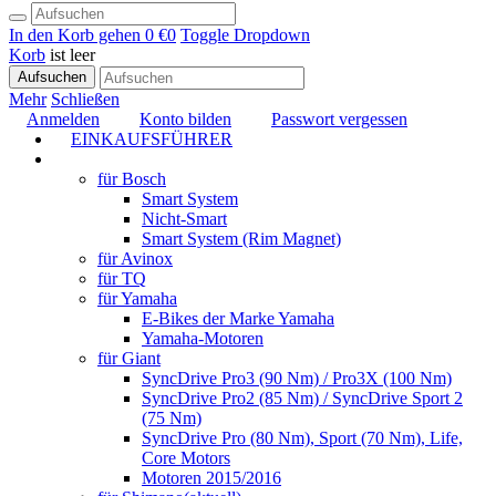
In den Korb gehen
0 €
0
Toggle Dropdown
Korb
ist leer
Aufsuchen
Mehr
Schließen
Anmelden
Konto bilden
Passwort vergessen
EINKAUFSFÜHRER
TUNING
für Bosch
Smart System
Nicht-Smart
Smart System (Rim Magnet)
für Avinox
für TQ
für Yamaha
E-Bikes der Marke Yamaha
Yamaha-Motoren
für Giant
SyncDrive Pro3 (90 Nm) / Pro3X (100 Nm)
SyncDrive Pro2 (85 Nm) / SyncDrive Sport 2
(75 Nm)
SyncDrive Pro (80 Nm), Sport (70 Nm), Life,
Core Motors
Motoren 2015/2016