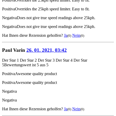
Positiva
Overrides the 25kph speed limiter. Easy to fit.
Positiva
Overrides the 25kph speed limiter. Easy to fit.
Negativa
Does not give true speed readings above 25kph.
Negativa
Does not give true speed readings above 25kph.
Hat Ihnen diese Rezension geholfen?
Ja
Nein
(0)
(0)
Paul Varin
26. 01. 2021, 03:42
Der Star 1
Der Star 2
Der Star 3
Der Star 4
Der Star
5
Bewertungswert ist 5 aus 5
Positiva
Awesome quality product
Positiva
Awesome quality product
Negativa
Negativa
Hat Ihnen diese Rezension geholfen?
Ja
Nein
(0)
(0)