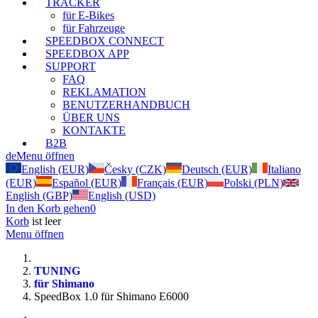
TRACKER
für E-Bikes
für Fahrzeuge
SPEEDBOX CONNECT
SPEEDBOX APP
SUPPORT
FAQ
REKLAMATION
BENUTZERHANDBUCH
ÜBER UNS
KONTAKTE
B2B
de
Menu öffnen
English (EUR)
Česky (CZK)
Deutsch (EUR)
Italiano
(EUR)
Español (EUR)
Français (EUR)
Polski (PLN)
English (GBP)
English (USD)
In den Korb gehen
0
Korb
ist leer
Menu öffnen
TUNING
für Shimano
SpeedBox 1.0 für Shimano E6000