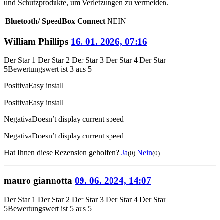
und Schutzprodukte, um Verletzungen zu vermeiden.
Bluetooth/ SpeedBox Connect
NEIN
William Phillips
16. 01. 2026, 07:16
Der Star 1
Der Star 2
Der Star 3
Der Star 4
Der Star
5
Bewertungswert ist 3 aus 5
Positiva
Easy install
Positiva
Easy install
Negativa
Doesn’t display current speed
Negativa
Doesn’t display current speed
Hat Ihnen diese Rezension geholfen?
Ja
Nein
(0)
(0)
mauro giannotta
09. 06. 2024, 14:07
Der Star 1
Der Star 2
Der Star 3
Der Star 4
Der Star
5
Bewertungswert ist 5 aus 5