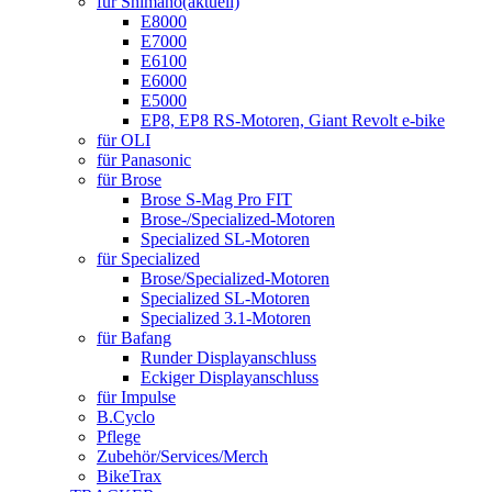
für Shimano
(aktuell)
E8000
E7000
E6100
E6000
E5000
EP8, EP8 RS-Motoren, Giant Revolt e-bike
für OLI
für Panasonic
für Brose
Brose S-Mag Pro FIT
Brose-/Specialized-Motoren
Specialized SL-Motoren
für Specialized
Brose/Specialized-Motoren
Specialized SL-Motoren
Specialized 3.1-Motoren
für Bafang
Runder Displayanschluss
Eckiger Displayanschluss
für Impulse
B.Cyclo
Pflege
Zubehör/Services/Merch
BikeTrax