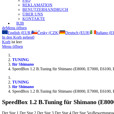
FAQ
REKLAMATION
BENUTZERHANDBUCH
ÜBER UNS
KONTAKTE
B2B
de
Menu öffnen
English (EUR)
Česky (CZK)
Deutsch (EUR)
Italiano (
In den Korb gehen
0
Korb
ist leer
Menu öffnen
TUNING
für Shimano
SpeedBox 1.2 B.Tuning für Shimano (E8000, E7000, E6100, 
TUNING
für Shimano
SpeedBox 1.2 B.Tuning für Shimano (E8000, E7000, E6100, 
SpeedBox 1.2 B.Tuning für Shimano (E800
Der Star 1
Der Star 2
Der Star 3
Der Star 4
Der Star 5
Bewertungswe
(
6
)