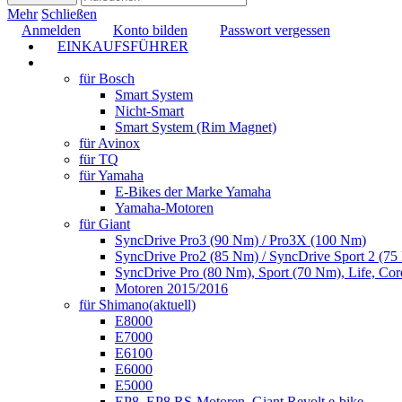
Mehr
Schließen
Anmelden
Konto bilden
Passwort vergessen
EINKAUFSFÜHRER
TUNING
für Bosch
Smart System
Nicht-Smart
Smart System (Rim Magnet)
für Avinox
für TQ
für Yamaha
E-Bikes der Marke Yamaha
Yamaha-Motoren
für Giant
SyncDrive Pro3 (90 Nm) / Pro3X (100 Nm)
SyncDrive Pro2 (85 Nm) / SyncDrive Sport 2 (7
SyncDrive Pro (80 Nm), Sport (70 Nm), Life, Cor
Motoren 2015/2016
für Shimano
(aktuell)
E8000
E7000
E6100
E6000
E5000
EP8, EP8 RS-Motoren, Giant Revolt e-bike