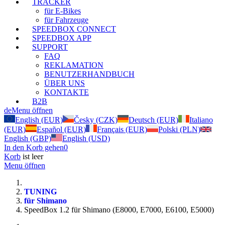
TRACKER
für E-Bikes
für Fahrzeuge
SPEEDBOX CONNECT
SPEEDBOX APP
SUPPORT
FAQ
REKLAMATION
BENUTZERHANDBUCH
ÜBER UNS
KONTAKTE
B2B
de
Menu öffnen
English (EUR)
Česky (CZK)
Deutsch (EUR)
Italiano
(EUR)
Español (EUR)
Français (EUR)
Polski (PLN)
English (GBP)
English (USD)
In den Korb gehen
0
Korb
ist leer
Menu öffnen
TUNING
für Shimano
SpeedBox 1.2 für Shimano (E8000, E7000, E6100, E5000)