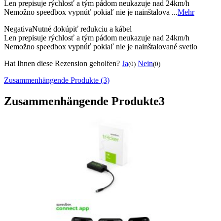
Len prepisuje rýchlosť a tým pádom neukazuje nad 24km/h
Nemožno speedbox vypnúť pokiaľ nie je nainštalova ...
Mehr
Negativa
Nutné dokúpiť redukciu a kábel
Len prepisuje rýchlosť a tým pádom neukazuje nad 24km/h
Nemožno speedbox vypnúť pokiaľ nie je nainštalované svetlo
Hat Ihnen diese Rezension geholfen?
Ja
Nein
(0)
(0)
Zusammenhängende Produkte (3)
Zusammenhängende Produkte
3