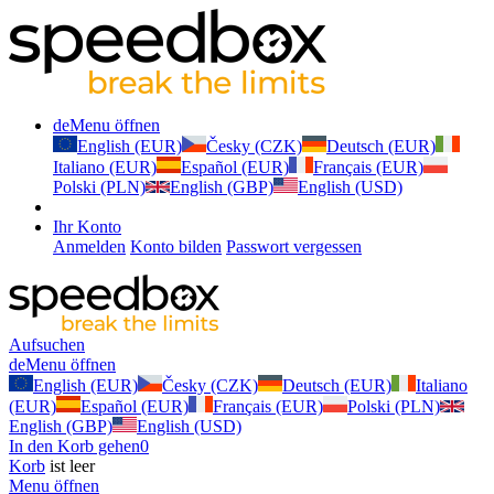
de
Menu öffnen
English (EUR)
Česky (CZK)
Deutsch (EUR)
Italiano (EUR)
Español (EUR)
Français (EUR)
Polski (PLN)
English (GBP)
English (USD)
Ihr Konto
Anmelden
Konto bilden
Passwort vergessen
Aufsuchen
de
Menu öffnen
English (EUR)
Česky (CZK)
Deutsch (EUR)
Italiano
(EUR)
Español (EUR)
Français (EUR)
Polski (PLN)
English (GBP)
English (USD)
In den Korb gehen
0
Korb
ist leer
Menu öffnen