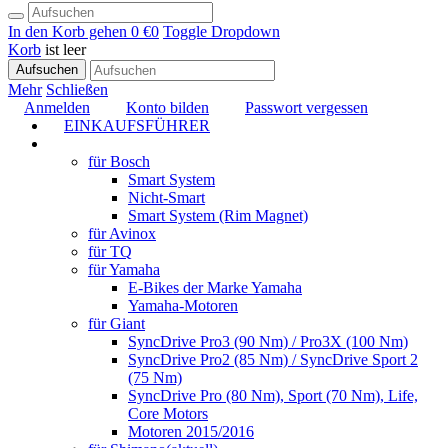
In den Korb gehen
0 €
0
Toggle Dropdown
Korb
ist leer
Aufsuchen
Mehr
Schließen
Anmelden
Konto bilden
Passwort vergessen
EINKAUFSFÜHRER
TUNING
für Bosch
Smart System
Nicht-Smart
Smart System (Rim Magnet)
für Avinox
für TQ
für Yamaha
E-Bikes der Marke Yamaha
Yamaha-Motoren
für Giant
SyncDrive Pro3 (90 Nm) / Pro3X (100 Nm)
SyncDrive Pro2 (85 Nm) / SyncDrive Sport 2
(75 Nm)
SyncDrive Pro (80 Nm), Sport (70 Nm), Life,
Core Motors
Motoren 2015/2016