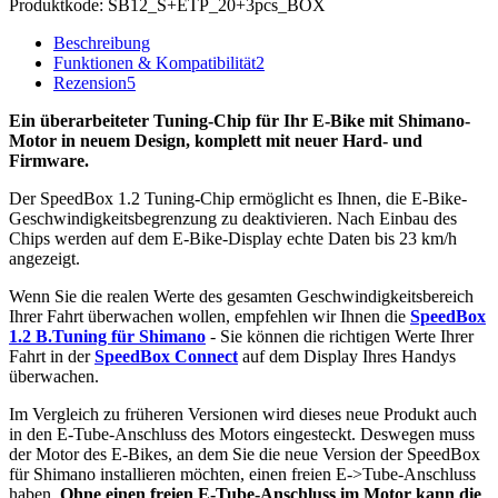
Produktkode:
SB12_S+ETP_20+3pcs_BOX
Beschreibung
Funktionen & Kompatibilität
2
Rezension
5
Ein überarbeiteter Tuning-Chip für Ihr E-Bike mit Shimano-
Motor in neuem Design, komplett mit neuer Hard- und
Firmware.
Der SpeedBox 1.2 Tuning-Chip ermöglicht es Ihnen, die E-Bike-
Geschwindigkeitsbegrenzung zu deaktivieren. Nach Einbau des
Chips werden auf dem E-Bike-Display echte Daten bis 23 km/h
angezeigt.
Wenn Sie die realen Werte des gesamten Geschwindigkeitsbereich
Ihrer Fahrt überwachen wollen, empfehlen wir Ihnen die
SpeedBox
1.2 B.Tuning für Shimano
- Sie können die richtigen Werte Ihrer
Fahrt in der
SpeedBox Connect
auf dem Display Ihres Handys
überwachen.
Im Vergleich zu früheren Versionen wird dieses neue Produkt auch
in den E-Tube-Anschluss des Motors eingesteckt. Deswegen muss
der Motor des E-Bikes, an dem Sie die neue Version der SpeedBox
für Shimano installieren möchten, einen freien E->Tube-Anschluss
haben.
Ohne einen freien E-Tube-Anschluss im Motor kann die