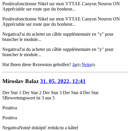
Positiva
fonctionne Nikel sur mon VTTAE Canyon Neuron ON
Appréciable sur route que du bonheur...
Positiva
fonctionne Nikel sur mon VTTAE Canyon Neuron ON
Appréciable sur route que du bonheur...
Negativa
J'ai du acheter un câble supplémentaire en "y" pour
brancher le module...
Negativa
J'ai du acheter un câble supplémentaire en "y" pour
brancher le module...
Hat Ihnen diese Rezension geholfen?
Ja
Nein
(0)
(0)
Miroslav Balaz
31. 05. 2022, 12:41
Der Star 1
Der Star 2
Der Star 3
Der Star 4
Der Star
5
Bewertungswert ist 3 aus 5
Positiva
Positiva
Negativa
Nutné dokúpiť redukciu a kábel