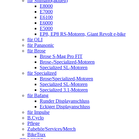
für Shimano
(aktuell)
E8000
E7000
E6100
E6000
E5000
EP8, EP8 RS-Motoren, Giant Revolt e-bike
für OLI
für Panasonic
für Brose
Brose S-Mag Pro FIT
Brose-/Specialized-Motoren
Specialized SL-Motoren
für Specialized
Brose/Specialized-Motoren
Specialized SL-Motoren
Specialized 3.1-Motoren
für Bafang
Runder Displayanschluss
Eckiger Displayanschluss
für Impulse
B.Cyclo
Pflege
Zubehör/Services/Merch
BikeTrax