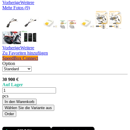
Vorherige
Weitere
Mehr Fotos (9)
Vorherige
Weitere
Zu Favoriten hinzufügen
SpeedBox Connect
Option
30 900 €
Auf Lager
pcs
In den Warenkorb
Wählen Sie die Variante aus