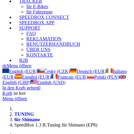
TRACKER
für E-Bikes
für Fahrzeuge
SPEEDBOX CONNECT
SPEEDBOX APP
SUPPORT
FAQ
REKLAMATION
BENUTZERHANDBUCH
ÜBER UNS
KONTAKTE
B2B
de
Menu öffnen
English (EUR)
Česky (CZK)
Deutsch (EUR)
Italiano
(EUR)
Español (EUR)
Français (EUR)
Polski (PLN)
English (GBP)
English (USD)
In den Korb gehen
0
Korb
ist leer
Menu öffnen
TUNING
für Shimano
SpeedBox 1.3 B.Tuning für Shimano (EP8)