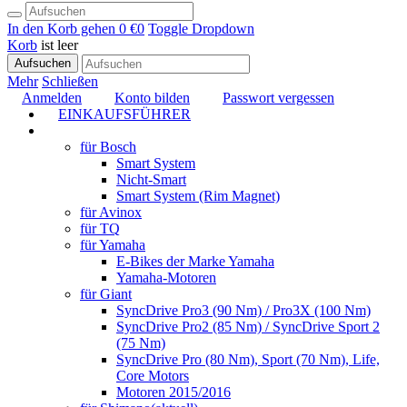
In den Korb gehen
0 €
0
Toggle Dropdown
Korb
ist leer
Aufsuchen
Mehr
Schließen
Anmelden
Konto bilden
Passwort vergessen
EINKAUFSFÜHRER
TUNING
für Bosch
Smart System
Nicht-Smart
Smart System (Rim Magnet)
für Avinox
für TQ
für Yamaha
E-Bikes der Marke Yamaha
Yamaha-Motoren
für Giant
SyncDrive Pro3 (90 Nm) / Pro3X (100 Nm)
SyncDrive Pro2 (85 Nm) / SyncDrive Sport 2
(75 Nm)
SyncDrive Pro (80 Nm), Sport (70 Nm), Life,
Core Motors
Motoren 2015/2016