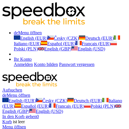
de
Menu öffnen
English (EUR)
Česky (CZK)
Deutsch (EUR)
Italiano (EUR)
Español (EUR)
Français (EUR)
Polski (PLN)
English (GBP)
English (USD)
Ihr Konto
Anmelden
Konto bilden
Passwort vergessen
Aufsuchen
de
Menu öffnen
English (EUR)
Česky (CZK)
Deutsch (EUR)
Italiano
(EUR)
Español (EUR)
Français (EUR)
Polski (PLN)
English (GBP)
English (USD)
In den Korb gehen
0
Korb
ist leer
Menu öffnen