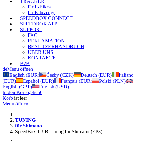
TRACKER
für E-Bikes
für Fahrzeuge
SPEEDBOX CONNECT
SPEEDBOX APP
SUPPORT
FAQ
REKLAMATION
BENUTZERHANDBUCH
ÜBER UNS
KONTAKTE
B2B
de
Menu öffnen
English (EUR)
Česky (CZK)
Deutsch (EUR)
Italiano
(EUR)
Español (EUR)
Français (EUR)
Polski (PLN)
English (GBP)
English (USD)
In den Korb gehen
0
Korb
ist leer
Menu öffnen
TUNING
für Shimano
SpeedBox 1.3 B.Tuning für Shimano (EP8)