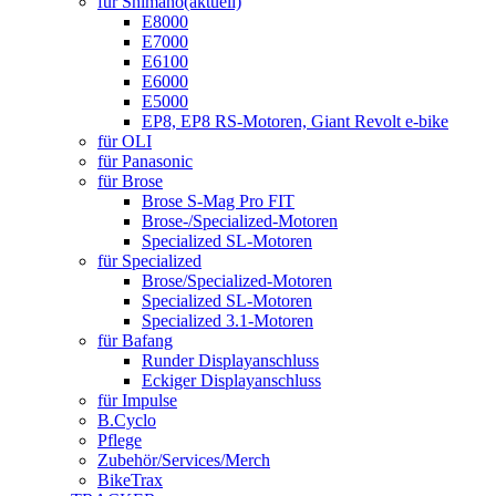
für Shimano
(aktuell)
E8000
E7000
E6100
E6000
E5000
EP8, EP8 RS-Motoren, Giant Revolt e-bike
für OLI
für Panasonic
für Brose
Brose S-Mag Pro FIT
Brose-/Specialized-Motoren
Specialized SL-Motoren
für Specialized
Brose/Specialized-Motoren
Specialized SL-Motoren
Specialized 3.1-Motoren
für Bafang
Runder Displayanschluss
Eckiger Displayanschluss
für Impulse
B.Cyclo
Pflege
Zubehör/Services/Merch
BikeTrax