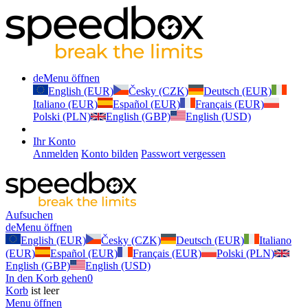
de
Menu öffnen
English (EUR)
Česky (CZK)
Deutsch (EUR)
Italiano (EUR)
Español (EUR)
Français (EUR)
Polski (PLN)
English (GBP)
English (USD)
Ihr Konto
Anmelden
Konto bilden
Passwort vergessen
Aufsuchen
de
Menu öffnen
English (EUR)
Česky (CZK)
Deutsch (EUR)
Italiano
(EUR)
Español (EUR)
Français (EUR)
Polski (PLN)
English (GBP)
English (USD)
In den Korb gehen
0
Korb
ist leer
Menu öffnen