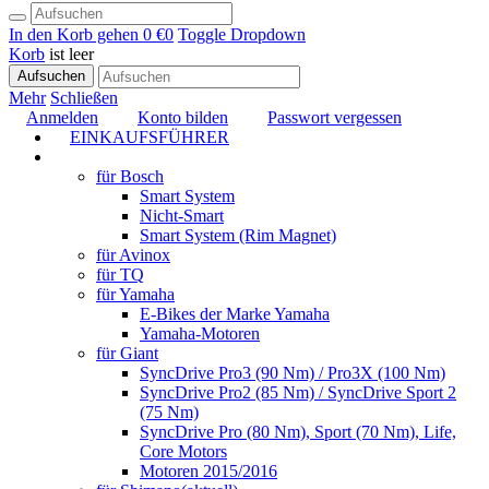
In den Korb gehen
0 €
0
Toggle Dropdown
Korb
ist leer
Aufsuchen
Mehr
Schließen
Anmelden
Konto bilden
Passwort vergessen
EINKAUFSFÜHRER
TUNING
für Bosch
Smart System
Nicht-Smart
Smart System (Rim Magnet)
für Avinox
für TQ
für Yamaha
E-Bikes der Marke Yamaha
Yamaha-Motoren
für Giant
SyncDrive Pro3 (90 Nm) / Pro3X (100 Nm)
SyncDrive Pro2 (85 Nm) / SyncDrive Sport 2
(75 Nm)
SyncDrive Pro (80 Nm), Sport (70 Nm), Life,
Core Motors
Motoren 2015/2016