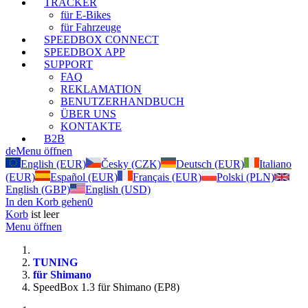
TRACKER
für E-Bikes
für Fahrzeuge
SPEEDBOX CONNECT
SPEEDBOX APP
SUPPORT
FAQ
REKLAMATION
BENUTZERHANDBUCH
ÜBER UNS
KONTAKTE
B2B
de
Menu öffnen
English (EUR)
Česky (CZK)
Deutsch (EUR)
Italiano
(EUR)
Español (EUR)
Français (EUR)
Polski (PLN)
English (GBP)
English (USD)
In den Korb gehen
0
Korb
ist leer
Menu öffnen
TUNING
für Shimano
SpeedBox 1.3 für Shimano (EP8)