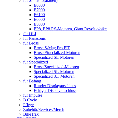
für Shimano
(aktuell)
E8000
E7000
E6100
E6000
E5000
EP8, EP8 RS-Motoren, Giant Revolt e-bike
für OLI
für Panasonic
für Brose
Brose S-Mag Pro FIT
Brose-/Specialized-Motoren
Specialized SL-Motoren
für Specialized
Brose/Specialized-Motoren
Specialized SL-Motoren
Specialized 3.1-Motoren
für Bafang
Runder Displayanschluss
Eckiger Displayanschluss
für Impulse
B.Cyclo
Pflege
Zubehör/Services/Merch
BikeTrax