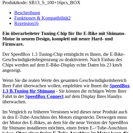
Produktkode:
SB13_S_100+16pcs_BOX
Beschreibung
Funktionen & Kompatibilität
2
Rezension
16
Ein überarbeiteter Tuning-Chip für Ihr E-Bike mit Shimano-
Motor in neuem Design, komplett mit neuer Hard- und
Firmware.
Der SpeedBox 1.3 Tuning-Chip ermöglicht es Ihnen, die E-Bike-
Geschwindigkeitsbegrenzung zu deaktivieren. Nach Einbau des
Chips werden auf dem E-Bike-Display echte Daten bis 23 km/h
angezeigt.
Wenn Sie die realen Werte des gesamten Geschwindigkeitsbereich
Ihrer Fahrt überwachen wollen, empfehlen wir Ihnen die
SpeedBox
1.3 B.Tuning für Shimano
- Sie können die richtigen Werte Ihrer
Fahrt in der
SpeedBox Connect
auf dem Display Ihres Handys
überwachen.
Im Vergleich zu früheren Versionen wird dieses neue Produkt auch
in den E-Tube-Anschluss des Motors eingesteckt. Deswegen muss
der Motor des E-Bikes, an dem Sie die neue Version der SpeedBox
für Shimano installieren möchten, einen freien E->Tube-Anschluss