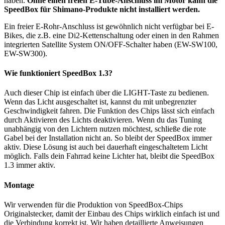
haben.
Ohne einen freien E-Tube-Anschluss im Motor kann die
SpeedBox für Shimano-Produkte nicht installiert werden.
Ein freier E-Rohr-Anschluss ist gewöhnlich nicht verfügbar bei E-
Bikes, die z.B. eine Di2-Kettenschaltung oder einen in den Rahmen
integrierten Satellite System ON/OFF-Schalter haben (EW-SW100,
EW-SW300).
Wie funktioniert SpeedBox 1.3?
Auch dieser Chip ist einfach über die LIGHT-Taste zu bedienen.
Wenn das Licht ausgeschaltet ist, kannst du mit unbegrenzter
Geschwindigkeit fahren. Die Funktion des Chips lässt sich einfach
durch Aktivieren des Lichts deaktivieren. Wenn du das Tuning
unabhängig von den Lichtern nutzen möchtest, schließe die rote
Gabel bei der Installation nicht an. So bleibt der SpeedBox immer
aktiv. Diese Lösung ist auch bei dauerhaft eingeschaltetem Licht
möglich. Falls dein Fahrrad keine Lichter hat, bleibt die SpeedBox
1.3 immer aktiv.
Montage
Wir verwenden für die Produktion von SpeedBox-Chips
Originalstecker, damit der Einbau des Chips wirklich einfach ist und
die Verbindung korrekt ist. Wir haben detaillierte Anweisungen