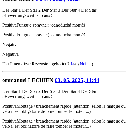
Der Star 1
Der Star 2
Der Star 3
Der Star 4
Der Star
5
Bewertungswert ist 5 aus 5
Positiva
Funguje správne:) jednoduchá montáž
Positiva
Funguje správne:) jednoduchá montáž
Negativa
Negativa
Hat Ihnen diese Rezension geholfen?
Ja
Nein
(0)
(0)
emmanuel LECHIEN
03. 05. 2025, 11:44
Der Star 1
Der Star 2
Der Star 3
Der Star 4
Der Star
5
Bewertungswert ist 5 aus 5
Positiva
Montage / branchement rapide (attention, selon la marque du
vélo il est obligatoire de faire tomber le moteur...)
Positiva
Montage / branchement rapide (attention, selon la marque du
vélo il est obligatoire de faire tomber le moteur...)