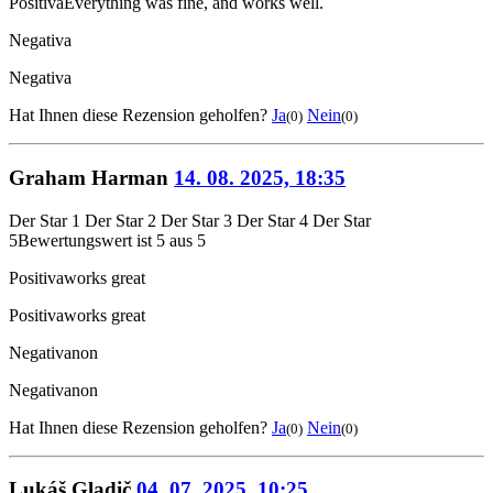
Positiva
Everything was fine, and works well.
Negativa
Negativa
Hat Ihnen diese Rezension geholfen?
Ja
Nein
(0)
(0)
Graham Harman
14. 08. 2025, 18:35
Der Star 1
Der Star 2
Der Star 3
Der Star 4
Der Star
5
Bewertungswert ist 5 aus 5
Positiva
works great
Positiva
works great
Negativa
non
Negativa
non
Hat Ihnen diese Rezension geholfen?
Ja
Nein
(0)
(0)
Lukáš Gladič
04. 07. 2025, 10:25