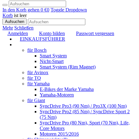
In den Korb gehen
0 €
0
Toggle Dropdown
Korb
ist leer
Aufsuchen
Mehr
Schließen
Anmelden
Konto bilden
Passwort vergessen
EINKAUFSFÜHRER
TUNING
für Bosch
Smart System
Nicht-Smart
Smart System (Rim Magnet)
für Avinox
für TQ
für Yamaha
E-Bikes der Marke Yamaha
Yamaha-Motoren
für Giant
SyncDrive Pro3 (90 Nm) / Pro3X (100 Nm)
SyncDrive Pro2 (85 Nm) / SyncDrive Sport 2
(75 Nm)
SyncDrive Pro (80 Nm), Sport (70 Nm), Life,
Core Motors
Motoren 2015/2016