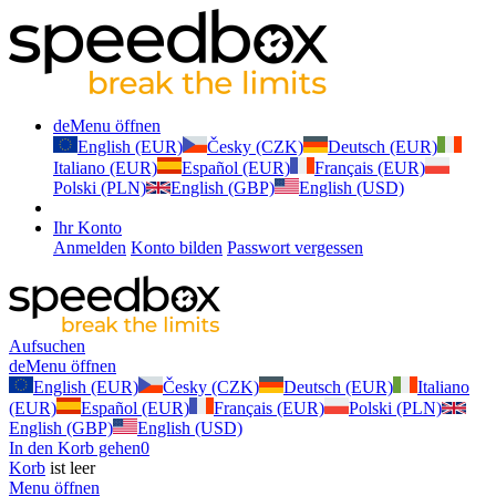
de
Menu öffnen
English (EUR)
Česky (CZK)
Deutsch (EUR)
Italiano (EUR)
Español (EUR)
Français (EUR)
Polski (PLN)
English (GBP)
English (USD)
Ihr Konto
Anmelden
Konto bilden
Passwort vergessen
Aufsuchen
de
Menu öffnen
English (EUR)
Česky (CZK)
Deutsch (EUR)
Italiano
(EUR)
Español (EUR)
Français (EUR)
Polski (PLN)
English (GBP)
English (USD)
In den Korb gehen
0
Korb
ist leer
Menu öffnen