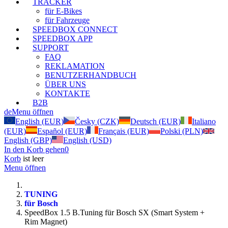
TRACKER
für E-Bikes
für Fahrzeuge
SPEEDBOX CONNECT
SPEEDBOX APP
SUPPORT
FAQ
REKLAMATION
BENUTZERHANDBUCH
ÜBER UNS
KONTAKTE
B2B
de
Menu öffnen
English (EUR)
Česky (CZK)
Deutsch (EUR)
Italiano
(EUR)
Español (EUR)
Français (EUR)
Polski (PLN)
English (GBP)
English (USD)
In den Korb gehen
0
Korb
ist leer
Menu öffnen
TUNING
für Bosch
SpeedBox 1.5 B.Tuning für Bosch SX (Smart System +
Rim Magnet)