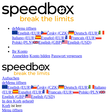
de
Menu öffnen
English (EUR)
Česky (CZK)
Deutsch (EUR)
Italiano (EUR)
Español (EUR)
Français (EUR)
Polski (PLN)
English (GBP)
English (USD)
Ihr Konto
Anmelden
Konto bilden
Passwort vergessen
Aufsuchen
de
Menu öffnen
English (EUR)
Česky (CZK)
Deutsch (EUR)
Italiano
(EUR)
Español (EUR)
Français (EUR)
Polski (PLN)
English (GBP)
English (USD)
In den Korb gehen
0
Korb
ist leer
Menu öffnen