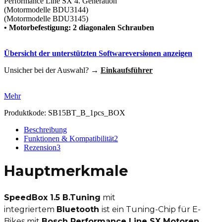
Performance Line SX 4. Generation
(Motormodelle BDU3144)
(Motormodelle BDU3145)
• Motorbefestigung: 2 diagonalen Schrauben
Übersicht der unterstützten Softwareversionen anzeigen
Unsicher bei der Auswahl? →
Einkaufsführer
Mehr
Produktkode:
SB15BT_B_1pcs_BOX
Beschreibung
Funktionen & Kompatibilität
2
Rezension
3
Hauptmerkmale
SpeedBox 1.5 B.Tuning
mit
integriertem
Bluetooth
ist ein Tuning-Chip für E-
Bikes mit
Bosch Performance Line SX Motoren
,