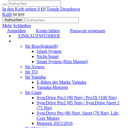
In den Korb gehen
0 €
0
Toggle Dropdown
Korb
ist leer
Aufsuchen
Mehr
Schließen
Anmelden
Konto bilden
Passwort vergessen
EINKAUFSFÜHRER
TUNING
für Bosch
(aktuell)
Smart System
Nicht-Smart
Smart System (Rim Magnet)
für Avinox
für TQ
für Yamaha
E-Bikes der Marke Yamaha
Yamaha-Motoren
für Giant
SyncDrive Pro3 (90 Nm) / Pro3X (100 Nm)
SyncDrive Pro2 (85 Nm) / SyncDrive Sport 2
(75 Nm)
SyncDrive Pro (80 Nm), Sport (70 Nm), Life,
Core Motors
Motoren 2015/2016