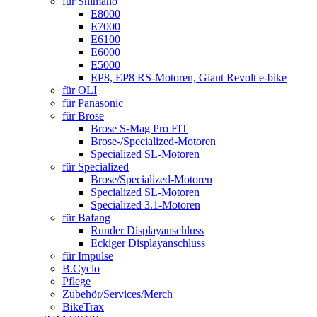
für Shimano
E8000
E7000
E6100
E6000
E5000
EP8, EP8 RS-Motoren, Giant Revolt e-bike
für OLI
für Panasonic
für Brose
Brose S-Mag Pro FIT
Brose-/Specialized-Motoren
Specialized SL-Motoren
für Specialized
Brose/Specialized-Motoren
Specialized SL-Motoren
Specialized 3.1-Motoren
für Bafang
Runder Displayanschluss
Eckiger Displayanschluss
für Impulse
B.Cyclo
Pflege
Zubehör/Services/Merch
BikeTrax