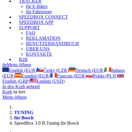
TRACKER
für E-Bikes
für Fahrzeuge
SPEEDBOX CONNECT
SPEEDBOX APP
SUPPORT
FAQ
REKLAMATION
BENUTZERHANDBUCH
ÜBER UNS
KONTAKTE
B2B
de
Menu öffnen
English (EUR)
Česky (CZK)
Deutsch (EUR)
Italiano
(EUR)
Español (EUR)
Français (EUR)
Polski (PLN)
English (GBP)
English (USD)
In den Korb gehen
0
Korb
ist leer
Menu öffnen
TUNING
für Bosch
SpeedBox 3.0 B.Tuning für Bosch