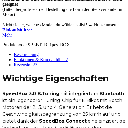
geeignet
(Bitte überprüfe vor der Bestellung die Form der Steckverbinder im
Motor)
Nicht sicher, welches Modell du wählen sollst? → Nutze unseren
Einkaufsführer
Mehr
Produktkode:
SB3BT_B_1pcs_BOX
Beschreibung
Funktionen & Kompatibilität
2
Rezension
27
Wichtige Eigenschaften
SpeedBox 3.0 B.Tuning
mit integriertem
Bluetooth
ist ein legendärer Tuning-Chip für E-Bikes mit Bosch-
Motoren der 2., 3. und 4. Generation. Er hebt die
Geschwindigkeitsbegrenzung von 25 km/h auf und
bietet dank der
SpeedBox Connect
eine einzigartige
Verbindung zwischen dem E-Bike und dem