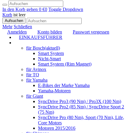
In den Korb gehen
0 €
0
Toggle Dropdown
Korb
ist leer
Aufsuchen
Mehr
Schließen
Anmelden
Konto bilden
Passwort vergessen
EINKAUFSFÜHRER
TUNING
für Bosch
(aktuell)
Smart System
Nicht-Smart
Smart System (Rim Magnet)
für Avinox
für TQ
für Yamaha
E-Bikes der Marke Yamaha
Yamaha-Motoren
für Giant
SyncDrive Pro3 (90 Nm) / Pro3X (100 Nm)
SyncDrive Pro2 (85 Nm) / SyncDrive Sport 2
(75 Nm)
SyncDrive Pro (80 Nm), Sport (70 Nm), Life,
Core Motors
Motoren 2015/2016