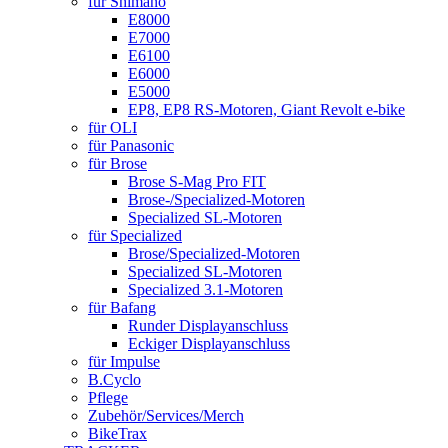
für Shimano
E8000
E7000
E6100
E6000
E5000
EP8, EP8 RS-Motoren, Giant Revolt e-bike
für OLI
für Panasonic
für Brose
Brose S-Mag Pro FIT
Brose-/Specialized-Motoren
Specialized SL-Motoren
für Specialized
Brose/Specialized-Motoren
Specialized SL-Motoren
Specialized 3.1-Motoren
für Bafang
Runder Displayanschluss
Eckiger Displayanschluss
für Impulse
B.Cyclo
Pflege
Zubehör/Services/Merch
BikeTrax