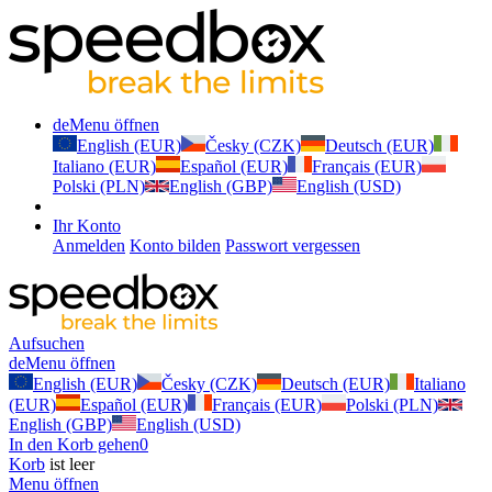
de
Menu öffnen
English (EUR)
Česky (CZK)
Deutsch (EUR)
Italiano (EUR)
Español (EUR)
Français (EUR)
Polski (PLN)
English (GBP)
English (USD)
Ihr Konto
Anmelden
Konto bilden
Passwort vergessen
Aufsuchen
de
Menu öffnen
English (EUR)
Česky (CZK)
Deutsch (EUR)
Italiano
(EUR)
Español (EUR)
Français (EUR)
Polski (PLN)
English (GBP)
English (USD)
In den Korb gehen
0
Korb
ist leer
Menu öffnen