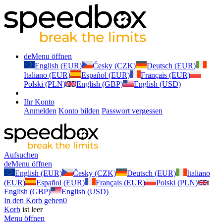
de
Menu öffnen
English (EUR)
Česky (CZK)
Deutsch (EUR)
Italiano (EUR)
Español (EUR)
Français (EUR)
Polski (PLN)
English (GBP)
English (USD)
Ihr Konto
Anmelden
Konto bilden
Passwort vergessen
Aufsuchen
de
Menu öffnen
English (EUR)
Česky (CZK)
Deutsch (EUR)
Italiano
(EUR)
Español (EUR)
Français (EUR)
Polski (PLN)
English (GBP)
English (USD)
In den Korb gehen
0
Korb
ist leer
Menu öffnen