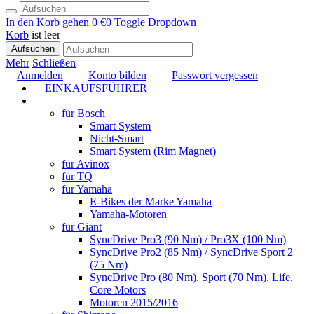
In den Korb gehen
0 €
0
Toggle Dropdown
Korb
ist leer
Aufsuchen
Mehr
Schließen
Anmelden
Konto bilden
Passwort vergessen
EINKAUFSFÜHRER
TUNING
für Bosch
Smart System
Nicht-Smart
Smart System (Rim Magnet)
für Avinox
für TQ
für Yamaha
E-Bikes der Marke Yamaha
Yamaha-Motoren
für Giant
SyncDrive Pro3 (90 Nm) / Pro3X (100 Nm)
SyncDrive Pro2 (85 Nm) / SyncDrive Sport 2
(75 Nm)
SyncDrive Pro (80 Nm), Sport (70 Nm), Life,
Core Motors
Motoren 2015/2016