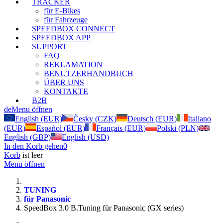
TRACKER
für E-Bikes
für Fahrzeuge
SPEEDBOX CONNECT
SPEEDBOX APP
SUPPORT
FAQ
REKLAMATION
BENUTZERHANDBUCH
ÜBER UNS
KONTAKTE
B2B
de
Menu öffnen
English (EUR)
Česky (CZK)
Deutsch (EUR)
Italiano
(EUR)
Español (EUR)
Français (EUR)
Polski (PLN)
English (GBP)
English (USD)
In den Korb gehen
0
Korb
ist leer
Menu öffnen
TUNING
für Panasonic
SpeedBox 3.0 B.Tuning für Panasonic (GX series)