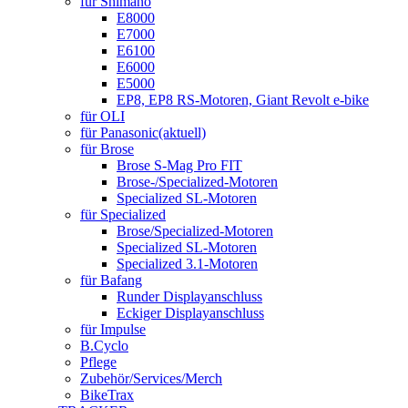
für Shimano
E8000
E7000
E6100
E6000
E5000
EP8, EP8 RS-Motoren, Giant Revolt e-bike
für OLI
für Panasonic
(aktuell)
für Brose
Brose S-Mag Pro FIT
Brose-/Specialized-Motoren
Specialized SL-Motoren
für Specialized
Brose/Specialized-Motoren
Specialized SL-Motoren
Specialized 3.1-Motoren
für Bafang
Runder Displayanschluss
Eckiger Displayanschluss
für Impulse
B.Cyclo
Pflege
Zubehör/Services/Merch
BikeTrax