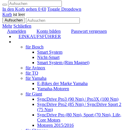
In den Korb gehen
0 €
0
Toggle Dropdown
Korb
ist leer
Aufsuchen
Mehr
Schließen
Anmelden
Konto bilden
Passwort vergessen
EINKAUFSFÜHRER
TUNING
für Bosch
Smart System
Nicht-Smart
Smart System (Rim Magnet)
für Avinox
für TQ
für Yamaha
E-Bikes der Marke Yamaha
Yamaha-Motoren
für Giant
SyncDrive Pro3 (90 Nm) / Pro3X (100 Nm)
SyncDrive Pro2 (85 Nm) / SyncDrive Sport 2
(75 Nm)
SyncDrive Pro (80 Nm), Sport (70 Nm), Life,
Core Motors
Motoren 2015/2016