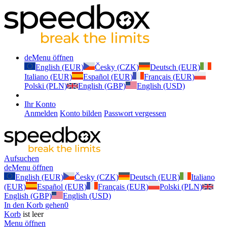
de
Menu öffnen
English (EUR)
Česky (CZK)
Deutsch (EUR)
Italiano (EUR)
Español (EUR)
Français (EUR)
Polski (PLN)
English (GBP)
English (USD)
Ihr Konto
Anmelden
Konto bilden
Passwort vergessen
Aufsuchen
de
Menu öffnen
English (EUR)
Česky (CZK)
Deutsch (EUR)
Italiano
(EUR)
Español (EUR)
Français (EUR)
Polski (PLN)
English (GBP)
English (USD)
In den Korb gehen
0
Korb
ist leer
Menu öffnen