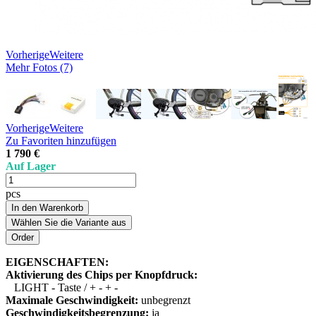
Vorherige
Weitere
Mehr Fotos (7)
Vorherige
Weitere
Zu Favoriten hinzufügen
1 790 €
Auf Lager
pcs
In den Warenkorb
Wählen Sie die Variante aus
EIGENSCHAFTEN:
Aktivierung des Chips per Knopfdruck:
LIGHT - Taste / + - + -
Maximale Geschwindigkeit:
unbegrenzt
Geschwindigkeitsbegrenzung:
ja