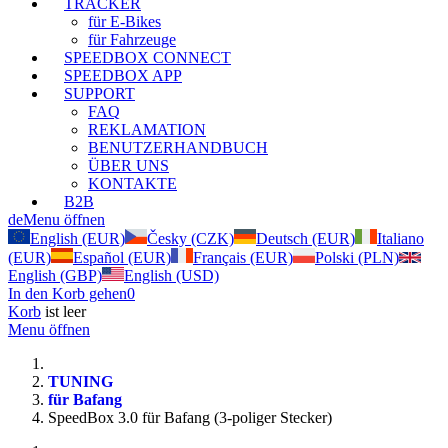
TRACKER
für E-Bikes
für Fahrzeuge
SPEEDBOX CONNECT
SPEEDBOX APP
SUPPORT
FAQ
REKLAMATION
BENUTZERHANDBUCH
ÜBER UNS
KONTAKTE
B2B
de
Menu öffnen
English (EUR)
Česky (CZK)
Deutsch (EUR)
Italiano
(EUR)
Español (EUR)
Français (EUR)
Polski (PLN)
English (GBP)
English (USD)
In den Korb gehen
0
Korb
ist leer
Menu öffnen
TUNING
für Bafang
SpeedBox 3.0 für Bafang (3-poliger Stecker)