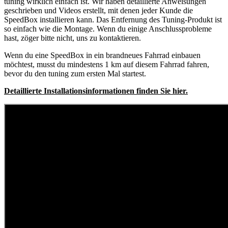
tuning wirklich einfach ist. Wir haben detaillierte Anweisungen
geschrieben und Videos erstellt, mit denen jeder Kunde die
SpeedBox installieren kann. Das Entfernung des Tuning-Produkt ist
so einfach wie die Montage. Wenn du einige Anschlussprobleme
hast, zöger bitte nicht, uns zu kontaktieren.
Wenn du eine SpeedBox in ein brandneues Fahrrad einbauen
möchtest, musst du mindestens 1 km auf diesem Fahrrad fahren,
bevor du den tuning zum ersten Mal startest.
Detaillierte Installationsinformationen finden Sie hier.