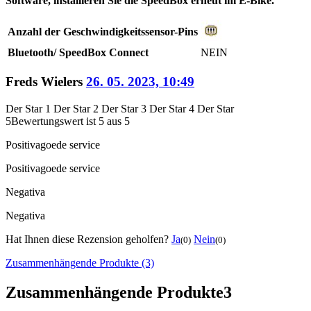
Software, installieren Sie die SpeedBox erneut im E-Bike.
Anzahl der Geschwindigkeitssensor-Pins
Bluetooth/ SpeedBox Connect
NEIN
Freds Wielers
26. 05. 2023, 10:49
Der Star 1
Der Star 2
Der Star 3
Der Star 4
Der Star
5
Bewertungswert ist 5 aus 5
Positiva
goede service
Positiva
goede service
Negativa
Negativa
Hat Ihnen diese Rezension geholfen?
Ja
Nein
(0)
(0)
Zusammenhängende Produkte (3)
Zusammenhängende Produkte
3