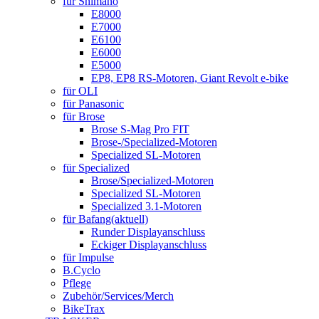
für Shimano
E8000
E7000
E6100
E6000
E5000
EP8, EP8 RS-Motoren, Giant Revolt e-bike
für OLI
für Panasonic
für Brose
Brose S-Mag Pro FIT
Brose-/Specialized-Motoren
Specialized SL-Motoren
für Specialized
Brose/Specialized-Motoren
Specialized SL-Motoren
Specialized 3.1-Motoren
für Bafang
(aktuell)
Runder Displayanschluss
Eckiger Displayanschluss
für Impulse
B.Cyclo
Pflege
Zubehör/Services/Merch
BikeTrax