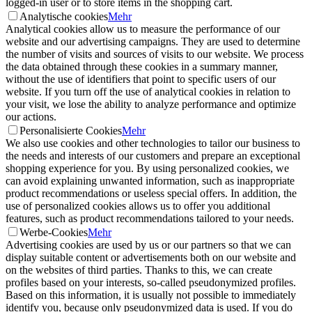
logged-in user or to store items in the shopping cart.
Analytische cookies
Mehr
Analytical cookies allow us to measure the performance of our
website and our advertising campaigns. They are used to determine
the number of visits and sources of visits to our website. We process
the data obtained through these cookies in a summary manner,
without the use of identifiers that point to specific users of our
website. If you turn off the use of analytical cookies in relation to
your visit, we lose the ability to analyze performance and optimize
our actions.
Personalisierte Cookies
Mehr
We also use cookies and other technologies to tailor our business to
the needs and interests of our customers and prepare an exceptional
shopping experience for you. By using personalized cookies, we
can avoid explaining unwanted information, such as inappropriate
product recommendations or useless special offers. In addition, the
use of personalized cookies allows us to offer you additional
features, such as product recommendations tailored to your needs.
Werbe-Cookies
Mehr
Advertising cookies are used by us or our partners so that we can
display suitable content or advertisements both on our website and
on the websites of third parties. Thanks to this, we can create
profiles based on your interests, so-called pseudonymized profiles.
Based on this information, it is usually not possible to immediately
identify you, because only pseudonymized data is used. If you do