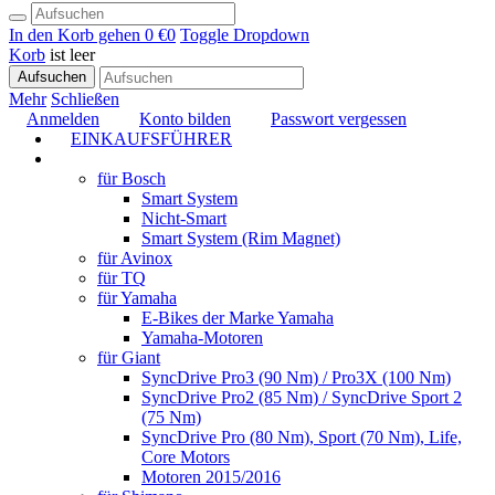
In den Korb gehen
0 €
0
Toggle Dropdown
Korb
ist leer
Aufsuchen
Mehr
Schließen
Anmelden
Konto bilden
Passwort vergessen
EINKAUFSFÜHRER
TUNING
für Bosch
Smart System
Nicht-Smart
Smart System (Rim Magnet)
für Avinox
für TQ
für Yamaha
E-Bikes der Marke Yamaha
Yamaha-Motoren
für Giant
SyncDrive Pro3 (90 Nm) / Pro3X (100 Nm)
SyncDrive Pro2 (85 Nm) / SyncDrive Sport 2
(75 Nm)
SyncDrive Pro (80 Nm), Sport (70 Nm), Life,
Core Motors
Motoren 2015/2016