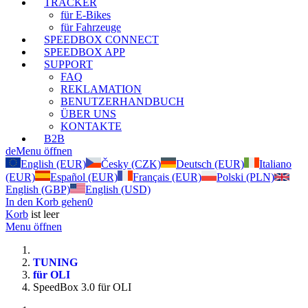
TRACKER
für E-Bikes
für Fahrzeuge
SPEEDBOX CONNECT
SPEEDBOX APP
SUPPORT
FAQ
REKLAMATION
BENUTZERHANDBUCH
ÜBER UNS
KONTAKTE
B2B
de
Menu öffnen
English (EUR)
Česky (CZK)
Deutsch (EUR)
Italiano
(EUR)
Español (EUR)
Français (EUR)
Polski (PLN)
English (GBP)
English (USD)
In den Korb gehen
0
Korb
ist leer
Menu öffnen
TUNING
für OLI
SpeedBox 3.0 für OLI