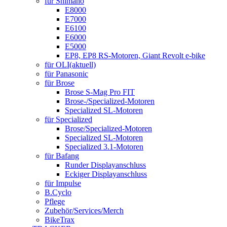
für Shimano
E8000
E7000
E6100
E6000
E5000
EP8, EP8 RS-Motoren, Giant Revolt e-bike
für OLI
(aktuell)
für Panasonic
für Brose
Brose S-Mag Pro FIT
Brose-/Specialized-Motoren
Specialized SL-Motoren
für Specialized
Brose/Specialized-Motoren
Specialized SL-Motoren
Specialized 3.1-Motoren
für Bafang
Runder Displayanschluss
Eckiger Displayanschluss
für Impulse
B.Cyclo
Pflege
Zubehör/Services/Merch
BikeTrax