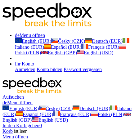
de
Menu öffnen
English (EUR)
Česky (CZK)
Deutsch (EUR)
Italiano (EUR)
Español (EUR)
Français (EUR)
Polski (PLN)
English (GBP)
English (USD)
Ihr Konto
Anmelden
Konto bilden
Passwort vergessen
Aufsuchen
de
Menu öffnen
English (EUR)
Česky (CZK)
Deutsch (EUR)
Italiano
(EUR)
Español (EUR)
Français (EUR)
Polski (PLN)
English (GBP)
English (USD)
In den Korb gehen
0
Korb
ist leer
Menu öffnen