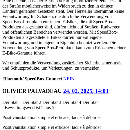
Bitte beachte, dass der Betrieb derartig modifizierter Pedelecs auf
der Straße möglicherweise im Widerspruch zu den in einigen
Ländern geltenden Gesetzen steht. Der Hersteller übernimmt keine
Verantwortung für Schäden, die durch die Verwendung von
SpeedBox-Produkten entstehen. E-Bikes, die mit SpeedBox-
Produkten ausgestattet sind, dürfen nicht auf Straßen, Radwegen
und öffentlichen Bereichen verwendet werden. Mit SpeedBox-
Produkten ausgestattete E-Bikes dürfen nur auf eigene
Verantwortung und in eigenem Eigentum benutzt werden. Die
Verwendung von SpeedBox-Produkten kann zum Erlöschen deiner
E-Bike-Garantie führen.
Wir empfehlen die Verwendung zusätzlicher Sicherheitsmerkmale
und Schutzprodukte, um Verletzungen zu vermeiden.
Bluetooth/ SpeedBox Connect
NEIN
OLIVIER PALVADEAU
24. 02. 2025, 14:03
Der Star 1
Der Star 2
Der Star 3
Der Star 4
Der Star
5
Bewertungswert ist 5 aus 5
Positiva
installation simple et efficace, facile à débrider
Positiva
installation simple et efficace, facile à débrider