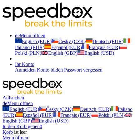
de
Menu öffnen
English (EUR)
Česky (CZK)
Deutsch (EUR)
Italiano (EUR)
Español (EUR)
Français (EUR)
Polski (PLN)
English (GBP)
English (USD)
Ihr Konto
Anmelden
Konto bilden
Passwort vergessen
Aufsuchen
de
Menu öffnen
English (EUR)
Česky (CZK)
Deutsch (EUR)
Italiano
(EUR)
Español (EUR)
Français (EUR)
Polski (PLN)
English (GBP)
English (USD)
In den Korb gehen
0
Korb
ist leer
Menu öffnen