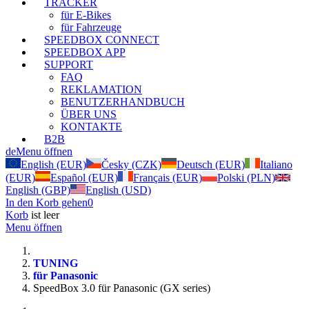
TRACKER
für E-Bikes
für Fahrzeuge
SPEEDBOX CONNECT
SPEEDBOX APP
SUPPORT
FAQ
REKLAMATION
BENUTZERHANDBUCH
ÜBER UNS
KONTAKTE
B2B
de
Menu öffnen
English (EUR)
Česky (CZK)
Deutsch (EUR)
Italiano
(EUR)
Español (EUR)
Français (EUR)
Polski (PLN)
English (GBP)
English (USD)
In den Korb gehen
0
Korb
ist leer
Menu öffnen
TUNING
für Panasonic
SpeedBox 3.0 für Panasonic (GX series)