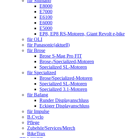
für Shimano
E8000
E7000
E6100
E6000
E5000
EP8, EP8 RS-Motoren, Giant Revolt e-bike
für OLI
für Panasonic
(aktuell)
für Brose
Brose S-Mag Pro FIT
Brose-/Specialized-Motoren
Specialized SL-Motoren
für Specialized
Brose/Specialized-Motoren
Specialized SL-Motoren
Specialized 3.1-Motoren
für Bafang
Runder Displayanschluss
Eckiger Displayanschluss
für Impulse
B.Cyclo
Pflege
Zubehör/Services/Merch
BikeTrax