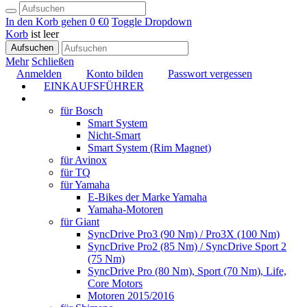
In den Korb gehen
0 €
0
Toggle Dropdown
Korb
ist leer
Aufsuchen
Mehr
Schließen
Anmelden
Konto bilden
Passwort vergessen
EINKAUFSFÜHRER
TUNING
für Bosch
Smart System
Nicht-Smart
Smart System (Rim Magnet)
für Avinox
für TQ
für Yamaha
E-Bikes der Marke Yamaha
Yamaha-Motoren
für Giant
SyncDrive Pro3 (90 Nm) / Pro3X (100 Nm)
SyncDrive Pro2 (85 Nm) / SyncDrive Sport 2
(75 Nm)
SyncDrive Pro (80 Nm), Sport (70 Nm), Life,
Core Motors
Motoren 2015/2016