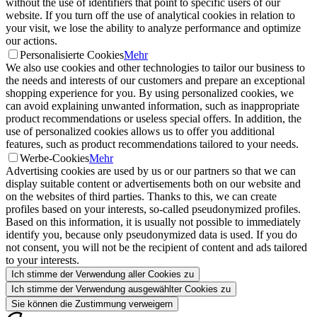
without the use of identifiers that point to specific users of our
website. If you turn off the use of analytical cookies in relation to
your visit, we lose the ability to analyze performance and optimize
our actions.
Personalisierte Cookies
Mehr
We also use cookies and other technologies to tailor our business to
the needs and interests of our customers and prepare an exceptional
shopping experience for you. By using personalized cookies, we
can avoid explaining unwanted information, such as inappropriate
product recommendations or useless special offers. In addition, the
use of personalized cookies allows us to offer you additional
features, such as product recommendations tailored to your needs.
Werbe-Cookies
Mehr
Advertising cookies are used by us or our partners so that we can
display suitable content or advertisements both on our website and
on the websites of third parties. Thanks to this, we can create
profiles based on your interests, so-called pseudonymized profiles.
Based on this information, it is usually not possible to immediately
identify you, because only pseudonymized data is used. If you do
not consent, you will not be the recipient of content and ads tailored
to your interests.
Ich stimme der Verwendung aller Cookies zu
Ich stimme der Verwendung ausgewählter Cookies zu
Sie können die Zustimmung verweigern