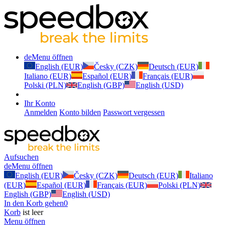
de
Menu öffnen
English (EUR)
Česky (CZK)
Deutsch (EUR)
Italiano (EUR)
Español (EUR)
Français (EUR)
Polski (PLN)
English (GBP)
English (USD)
Ihr Konto
Anmelden
Konto bilden
Passwort vergessen
Aufsuchen
de
Menu öffnen
English (EUR)
Česky (CZK)
Deutsch (EUR)
Italiano
(EUR)
Español (EUR)
Français (EUR)
Polski (PLN)
English (GBP)
English (USD)
In den Korb gehen
0
Korb
ist leer
Menu öffnen