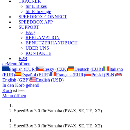
TRACKER
für E-Bikes
für Fahrzeuge
SPEEDBOX CONNECT
SPEEDBOX APP
SUPPORT
FAQ
REKLAMATION
BENUTZERHANDBUCH
ÜBER UNS
KONTAKTE
B2B
de
Menu öffnen
English (EUR)
Česky (CZK)
Deutsch (EUR)
Italiano
(EUR)
Español (EUR)
Français (EUR)
Polski (PLN)
English (GBP)
English (USD)
In den Korb gehen
0
Korb
ist leer
Menu öffnen
SpeedBox 3.0 für Yamaha (PW-X, SE, TE, X2)
SpeedBox 3.0 für Yamaha (PW-X, SE, TE, X2)