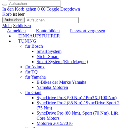
In den Korb gehen
0 €
0
Toggle Dropdown
Korb
ist leer
Aufsuchen
Mehr
Schließen
Anmelden
Konto bilden
Passwort vergessen
EINKAUFSFÜHRER
TUNING
für Bosch
Smart System
Nicht-Smart
Smart System (Rim Magnet)
für Avinox
für TQ
für Yamaha
E-Bikes der Marke Yamaha
Yamaha-Motoren
für Giant
SyncDrive Pro3 (90 Nm) / Pro3X (100 Nm)
SyncDrive Pro2 (85 Nm) / SyncDrive Sport 2
(75 Nm)
SyncDrive Pro (80 Nm), Sport (70 Nm), Life,
Core Motors
Motoren 2015/2016