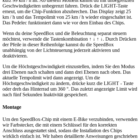
kurz 99 km / h an. Ab diesem Moment kannst du mit unbegrenzten
Geschwindigkeiten unbegrenzt fahren. Drück die LIGHT-Taste
erneut, um die Chip-Funktion abzubrechen. Das Display zeigt 25
km / h und das Tempolimit von 25 km / h wieder eingeschaltet ist.
Das Pedelec funktioniert dann wie vor dem Einbau des Chips.
Wenn du deine SpeedBox und die Beleuchtung separat steuern
möchtest, verwende die Tastenkombination ↑ ↓ ↑ ↓. Durch Drücken
der Pfeile in dieser Reihenfolge kannst du die SpeedBox
unabhängig von der Lichtsteuerung jederzeit aktivieren und
deaktivieren.
Um die Höchstgeschwindigkeit einzustellen, indem Sie den Modus
drei Ebenen nach schalten und dann drei Ebenen nach oben. Das
aktuelle Tempolimit wird dann angezeigt. Um die
Höchstgeschwindigkeit zu ändern, drücke kurz die
LIGHT -
Taste
oder dreh das Hinterrad um 360 °. Das zuletzt angezeigte Limit wird
nach fünf Sekunden Inaktivität gespeichert.
Montage
Um den SpeedBox-Chip mit einem E-Bike verzubinden, verwenden
wir Farbstecker, die mit einem Schlüssel für den korrekten
Anschluss ausgestattet sind, sodass die Installation des Chips
wirklich einfach ist. Wir haben detaillierte Anweisungen geschrieben