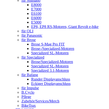
für Shimano
E8000
E7000
E6100
E6000
E5000
EP8, EP8 RS-Motoren, Giant Revolt e-bike
für OLI
für Panasonic
für Brose
Brose S-Mag Pro FIT
Brose-/Specialized-Motoren
Specialized SL-Motoren
für Specialized
Brose/Specialized-Motoren
Specialized SL-Motoren
Specialized 3.1-Motoren
für Bafang
Runder Displayanschluss
Eckiger Displayanschluss
für Impulse
B.Cyclo
Pflege
Zubehör/Services/Merch
BikeTrax