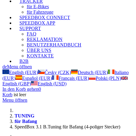
TRACKER
für E-Bikes
für Fahrzeuge
SPEEDBOX CONNECT
SPEEDBOX APP
SUPPORT
FAQ
REKLAMATION
BENUTZERHANDBUCH
ÜBER UNS
KONTAKTE
B2B
de
Menu öffnen
English (EUR)
Česky (CZK)
Deutsch (EUR)
Italiano
(EUR)
Español (EUR)
Français (EUR)
Polski (PLN)
English (GBP)
English (USD)
In den Korb gehen
0
Korb
ist leer
Menu öffnen
TUNING
für Bafang
SpeedBox 3.1 B.Tuning für Bafang (4-poliger Stecker)