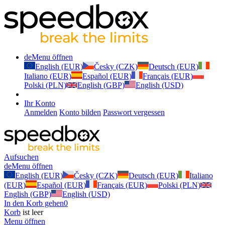
de
Menu öffnen
English (EUR)
Česky (CZK)
Deutsch (EUR)
Italiano (EUR)
Español (EUR)
Français (EUR)
Polski (PLN)
English (GBP)
English (USD)
Ihr Konto
Anmelden
Konto bilden
Passwort vergessen
Aufsuchen
de
Menu öffnen
English (EUR)
Česky (CZK)
Deutsch (EUR)
Italiano
(EUR)
Español (EUR)
Français (EUR)
Polski (PLN)
English (GBP)
English (USD)
In den Korb gehen
0
Korb
ist leer
Menu öffnen