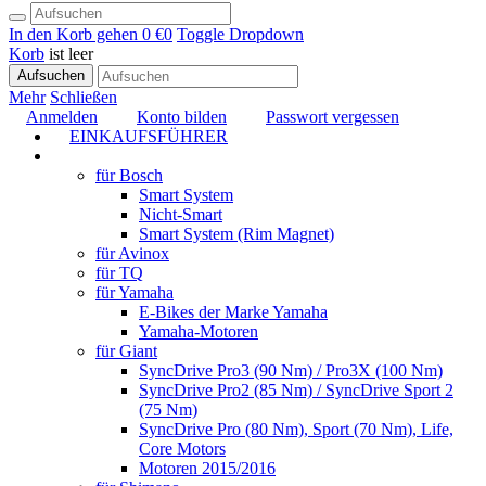
In den Korb gehen
0 €
0
Toggle Dropdown
Korb
ist leer
Aufsuchen
Mehr
Schließen
Anmelden
Konto bilden
Passwort vergessen
EINKAUFSFÜHRER
TUNING
für Bosch
Smart System
Nicht-Smart
Smart System (Rim Magnet)
für Avinox
für TQ
für Yamaha
E-Bikes der Marke Yamaha
Yamaha-Motoren
für Giant
SyncDrive Pro3 (90 Nm) / Pro3X (100 Nm)
SyncDrive Pro2 (85 Nm) / SyncDrive Sport 2
(75 Nm)
SyncDrive Pro (80 Nm), Sport (70 Nm), Life,
Core Motors
Motoren 2015/2016