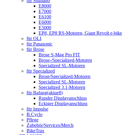
für Shimano
E8000
E7000
E6100
E6000
E5000
EP8, EP8 RS-Motoren, Giant Revolt e-bike
für OLI
für Panasonic
für Brose
Brose S-Mag Pro FIT
Brose-/Specialized-Motoren
Specialized SL-Motoren
für Specialized
Brose/Specialized-Motoren
Specialized SL-Motoren
Specialized 3.1-Motoren
für Bafang
(aktuell)
Runder Displayanschluss
Eckiger Displayanschluss
für Impulse
B.Cyclo
Pflege
Zubehör/Services/Merch
BikeTrax