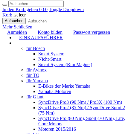
In den Korb gehen
0 €
0
Toggle Dropdown
Korb
ist leer
Aufsuchen
Mehr
Schließen
Anmelden
Konto bilden
Passwort vergessen
EINKAUFSFÜHRER
TUNING
für Bosch
Smart System
Nicht-Smart
Smart System (Rim Magnet)
für Avinox
für TQ
für Yamaha
E-Bikes der Marke Yamaha
Yamaha-Motoren
für Giant
SyncDrive Pro3 (90 Nm) / Pro3X (100 Nm)
SyncDrive Pro2 (85 Nm) / SyncDrive Sport 2
(75 Nm)
SyncDrive Pro (80 Nm), Sport (70 Nm), Life,
Core Motors
Motoren 2015/2016