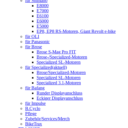
für Shimano
E8000
E7000
E6100
E6000
E5000
EP8, EP8 RS-Motoren, Giant Revolt e-bike
für OLI
für Panasonic
für Brose
Brose S-Mag Pro FIT
Brose-/Specialized-Motoren
Specialized SL-Motoren
für Specialized
(aktuell)
Brose/Specialized-Motoren
Specialized SL-Motoren
Specialized 3.1-Motoren
für Bafang
Runder Displayanschluss
Eckiger Displayanschluss
für Impulse
B.Cyclo
Pflege
Zubehör/Services/Merch
BikeTrax