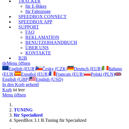
TRACKER
für E-Bikes
für Fahrzeuge
SPEEDBOX CONNECT
SPEEDBOX APP
SUPPORT
FAQ
REKLAMATION
BENUTZERHANDBUCH
ÜBER UNS
KONTAKTE
B2B
de
Menu öffnen
English (EUR)
Česky (CZK)
Deutsch (EUR)
Italiano
(EUR)
Español (EUR)
Français (EUR)
Polski (PLN)
English (GBP)
English (USD)
In den Korb gehen
0
Korb
ist leer
Menu öffnen
TUNING
für Specialized
SpeedBox 3.1 B.Tuning für Specialized