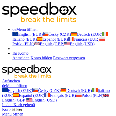
de
Menu öffnen
English (EUR)
Česky (CZK)
Deutsch (EUR)
Italiano (EUR)
Español (EUR)
Français (EUR)
Polski (PLN)
English (GBP)
English (USD)
Ihr Konto
Anmelden
Konto bilden
Passwort vergessen
Aufsuchen
de
Menu öffnen
English (EUR)
Česky (CZK)
Deutsch (EUR)
Italiano
(EUR)
Español (EUR)
Français (EUR)
Polski (PLN)
English (GBP)
English (USD)
In den Korb gehen
0
Korb
ist leer
Menu öffnen