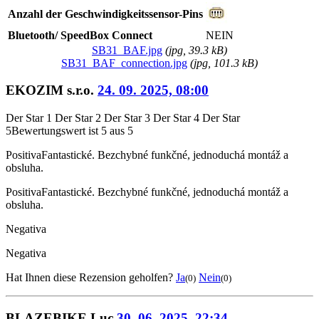
Anzahl der Geschwindigkeitssensor-Pins
Bluetooth/ SpeedBox Connect
NEIN
SB31_BAF.jpg
(
jpg
, 39.3 kB)
SB31_BAF_connection.jpg
(
jpg
, 101.3 kB)
EKOZIM s.r.o.
24. 09. 2025, 08:00
Der Star 1
Der Star 2
Der Star 3
Der Star 4
Der Star
5
Bewertungswert ist 5 aus 5
Positiva
Fantastické. Bezchybné funkčné, jednoduchá montáž a
obsluha.
Positiva
Fantastické. Bezchybné funkčné, jednoduchá montáž a
obsluha.
Negativa
Negativa
Hat Ihnen diese Rezension geholfen?
Ja
Nein
(0)
(0)
BLAZEBIKE Luc
30. 06. 2025, 22:34