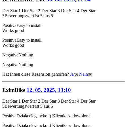
Der Star 1
Der Star 2
Der Star 3
Der Star 4
Der Star
5
Bewertungswert ist 5 aus 5
Positiva
Easy to install
Works good
Positiva
Easy to install
Works good
Negativa
Nothing
Negativa
Nothing
Hat Ihnen diese Rezension geholfen?
Ja
Nein
(0)
(0)
EximBike
12. 05. 2025, 13:10
Der Star 1
Der Star 2
Der Star 3
Der Star 4
Der Star
5
Bewertungswert ist 5 aus 5
Positiva
Działa elegancko ;) Klientka zadowolona.
Positiva
Działa elegancko ;) Klientka zadowolona.