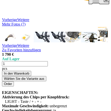
Vorherige
Weitere
Mehr Fotos (7)
Vorherige
Weitere
Zu Favoriten hinzufügen
1 790 €
Auf Lager
pcs
In den Warenkorb
Wählen Sie die Variante aus
EIGENSCHAFTEN:
Aktivierung des Chips per Knopfdruck:
LIGHT - Taste / + - + -
Maximale Geschwindigkeit:
unbegrenzt
Geschwindigkeitsbegrenzung:
ja