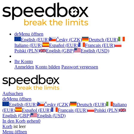
de
Menu öffnen
English (EUR)
Česky (CZK)
Deutsch (EUR)
Italiano (EUR)
Español (EUR)
Français (EUR)
Polski (PLN)
English (GBP)
English (USD)
Ihr Konto
Anmelden
Konto bilden
Passwort vergessen
Aufsuchen
de
Menu öffnen
English (EUR)
Česky (CZK)
Deutsch (EUR)
Italiano
(EUR)
Español (EUR)
Français (EUR)
Polski (PLN)
English (GBP)
English (USD)
In den Korb gehen
0
Korb
ist leer
Menu öffnen