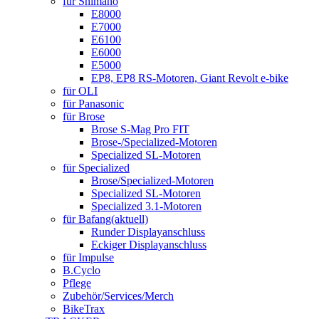
für Shimano
E8000
E7000
E6100
E6000
E5000
EP8, EP8 RS-Motoren, Giant Revolt e-bike
für OLI
für Panasonic
für Brose
Brose S-Mag Pro FIT
Brose-/Specialized-Motoren
Specialized SL-Motoren
für Specialized
Brose/Specialized-Motoren
Specialized SL-Motoren
Specialized 3.1-Motoren
für Bafang
(aktuell)
Runder Displayanschluss
Eckiger Displayanschluss
für Impulse
B.Cyclo
Pflege
Zubehör/Services/Merch
BikeTrax