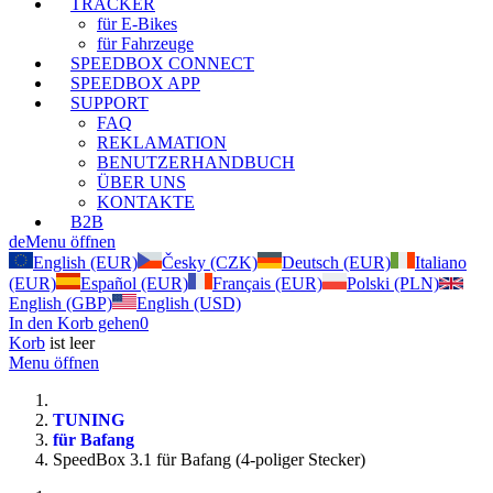
TRACKER
für E-Bikes
für Fahrzeuge
SPEEDBOX CONNECT
SPEEDBOX APP
SUPPORT
FAQ
REKLAMATION
BENUTZERHANDBUCH
ÜBER UNS
KONTAKTE
B2B
de
Menu öffnen
English (EUR)
Česky (CZK)
Deutsch (EUR)
Italiano
(EUR)
Español (EUR)
Français (EUR)
Polski (PLN)
English (GBP)
English (USD)
In den Korb gehen
0
Korb
ist leer
Menu öffnen
TUNING
für Bafang
SpeedBox 3.1 für Bafang (4-poliger Stecker)