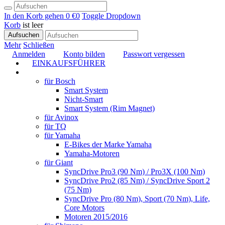
In den Korb gehen
0 €
0
Toggle Dropdown
Korb
ist leer
Aufsuchen
Mehr
Schließen
Anmelden
Konto bilden
Passwort vergessen
EINKAUFSFÜHRER
TUNING
für Bosch
Smart System
Nicht-Smart
Smart System (Rim Magnet)
für Avinox
für TQ
für Yamaha
E-Bikes der Marke Yamaha
Yamaha-Motoren
für Giant
SyncDrive Pro3 (90 Nm) / Pro3X (100 Nm)
SyncDrive Pro2 (85 Nm) / SyncDrive Sport 2
(75 Nm)
SyncDrive Pro (80 Nm), Sport (70 Nm), Life,
Core Motors
Motoren 2015/2016