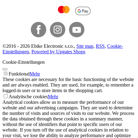
©
2016 -
2026
Ebike Electronic s.r.o.
,
Site map
,
RSS
,
Cookie-
Einstellungen
,
Powered by Upgates Shops
Cookie-Einstellungen
Funktional
Mehr
These cookies are necessary for the basic functioning of the website
and are always enabled. They are used, for example, to remember a
logged-in user or to store items in the shopping cart.
Analytische cookies
Mehr
Analytical cookies allow us to measure the performance of our
website and our advertising campaigns. They are used to determine
the number of visits and sources of visits to our website. We process
the data obtained through these cookies in a summary manner,
without the use of identifiers that point to specific users of our
website. If you turn off the use of analytical cookies in relation to
your visit, we lose the ability to analyze performance and optimize