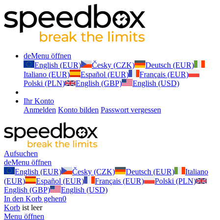
de
Menu öffnen
English (EUR)
Česky (CZK)
Deutsch (EUR)
Italiano (EUR)
Español (EUR)
Français (EUR)
Polski (PLN)
English (GBP)
English (USD)
Ihr Konto
Anmelden
Konto bilden
Passwort vergessen
Aufsuchen
de
Menu öffnen
English (EUR)
Česky (CZK)
Deutsch (EUR)
Italiano
(EUR)
Español (EUR)
Français (EUR)
Polski (PLN)
English (GBP)
English (USD)
In den Korb gehen
0
Korb
ist leer
Menu öffnen