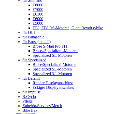
für Shimano
E8000
E7000
E6100
E6000
E5000
EP8, EP8 RS-Motoren, Giant Revolt e-bike
für OLI
für Panasonic
für Brose
(aktuell)
Brose S-Mag Pro FIT
Brose-/Specialized-Motoren
Specialized SL-Motoren
für Specialized
Brose/Specialized-Motoren
Specialized SL-Motoren
Specialized 3.1-Motoren
für Bafang
Runder Displayanschluss
Eckiger Displayanschluss
für Impulse
B.Cyclo
Pflege
Zubehör/Services/Merch
BikeTrax