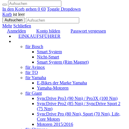
In den Korb gehen
0 €
0
Toggle Dropdown
Korb
ist leer
Aufsuchen
Mehr
Schließen
Anmelden
Konto bilden
Passwort vergessen
EINKAUFSFÜHRER
TUNING
für Bosch
Smart System
Nicht-Smart
Smart System (Rim Magnet)
für Avinox
für TQ
für Yamaha
E-Bikes der Marke Yamaha
Yamaha-Motoren
für Giant
SyncDrive Pro3 (90 Nm) / Pro3X (100 Nm)
SyncDrive Pro2 (85 Nm) / SyncDrive Sport 2
(75 Nm)
SyncDrive Pro (80 Nm), Sport (70 Nm), Life,
Core Motors
Motoren 2015/2016