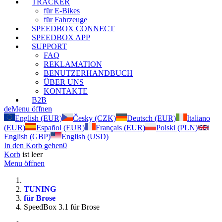
TRACKER
für E-Bikes
für Fahrzeuge
SPEEDBOX CONNECT
SPEEDBOX APP
SUPPORT
FAQ
REKLAMATION
BENUTZERHANDBUCH
ÜBER UNS
KONTAKTE
B2B
de
Menu öffnen
English (EUR)
Česky (CZK)
Deutsch (EUR)
Italiano
(EUR)
Español (EUR)
Français (EUR)
Polski (PLN)
English (GBP)
English (USD)
In den Korb gehen
0
Korb
ist leer
Menu öffnen
TUNING
für Brose
SpeedBox 3.1 für Brose