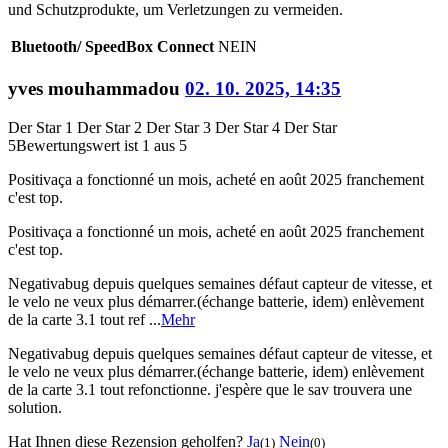
und Schutzprodukte, um Verletzungen zu vermeiden.
Bluetooth/ SpeedBox Connect
NEIN
yves mouhammadou
02. 10. 2025, 14:35
Der Star 1
Der Star 2
Der Star 3
Der Star 4
Der Star
5
Bewertungswert ist 1 aus 5
Positiva
ça a fonctionné un mois, acheté en août 2025 franchement
c'est top.
Positiva
ça a fonctionné un mois, acheté en août 2025 franchement
c'est top.
Negativa
bug depuis quelques semaines défaut capteur de vitesse, et
le velo ne veux plus démarrer.(échange batterie, idem) enlèvement
de la carte 3.1 tout ref ...
Mehr
Negativa
bug depuis quelques semaines défaut capteur de vitesse, et
le velo ne veux plus démarrer.(échange batterie, idem) enlèvement
de la carte 3.1 tout refonctionne. j'espère que le sav trouvera une
solution.
Hat Ihnen diese Rezension geholfen?
Ja
Nein
(1)
(0)