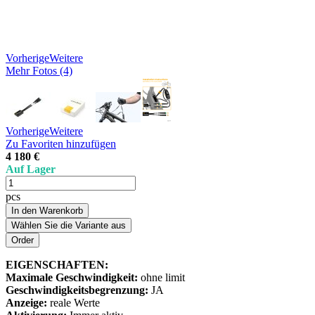
Vorherige
Weitere
Mehr Fotos (4)
Vorherige
Weitere
Zu Favoriten hinzufügen
4 180 €
Auf Lager
pcs
In den Warenkorb
Wählen Sie die Variante aus
EIGENSCHAFTEN:
Maximale Geschwindigkeit:
ohne limit
Geschwindigkeitsbegrenzung:
JA
Anzeige:
reale Werte