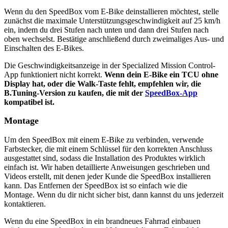
Wenn du den SpeedBox vom E-Bike deinstallieren möchtest, stelle
zunächst die maximale Unterstützungs­geschwindigkeit auf 25 km/h
ein, indem du drei Stufen nach unten und dann drei Stufen nach
oben wechselst. Bestätige anschließend durch zweimaliges Aus- und
Einschalten des E-Bikes.
Die Geschwindigkeitsanzeige in der Specialized Mission Control-
App funktioniert nicht korrekt.
Wenn dein E-Bike ein TCU ohne
Display hat, oder die Walk-Taste fehlt, empfehlen wir, die
B.Tuning-Version zu kaufen, die mit der
SpeedBox-App
kompatibel ist.
Montage
Um den SpeedBox mit einem E-Bike zu verbinden, verwende
Farbstecker, die mit einem Schlüssel für den korrekten Anschluss
ausgestattet sind, sodass die Installation des Produktes wirklich
einfach ist. Wir haben detaillierte Anweisungen geschrieben und
Videos erstellt, mit denen jeder Kunde die SpeedBox installieren
kann. Das Entfernen der SpeedBox ist so einfach wie die
Montage. Wenn du dir nicht sicher bist, dann kannst du uns jederzeit
kontaktieren.
Wenn du eine SpeedBox in ein brandneues Fahrrad einbauen