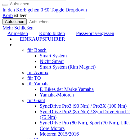
In den Korb gehen
0 €
0
Toggle Dropdown
Korb
ist leer
Aufsuchen
Mehr
Schließen
Anmelden
Konto bilden
Passwort vergessen
EINKAUFSFÜHRER
TUNING
für Bosch
Smart System
Nicht-Smart
Smart System (Rim Magnet)
für Avinox
für TQ
für Yamaha
E-Bikes der Marke Yamaha
Yamaha-Motoren
für Giant
SyncDrive Pro3 (90 Nm) / Pro3X (100 Nm)
SyncDrive Pro2 (85 Nm) / SyncDrive Sport 2
(75 Nm)
SyncDrive Pro (80 Nm), Sport (70 Nm), Life,
Core Motors
Motoren 2015/2016