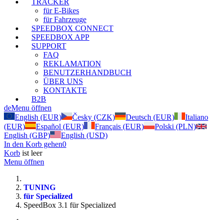
TRACKER
für E-Bikes
für Fahrzeuge
SPEEDBOX CONNECT
SPEEDBOX APP
SUPPORT
FAQ
REKLAMATION
BENUTZERHANDBUCH
ÜBER UNS
KONTAKTE
B2B
de
Menu öffnen
English (EUR)
Česky (CZK)
Deutsch (EUR)
Italiano
(EUR)
Español (EUR)
Français (EUR)
Polski (PLN)
English (GBP)
English (USD)
In den Korb gehen
0
Korb
ist leer
Menu öffnen
TUNING
für Specialized
SpeedBox 3.1 für Specialized