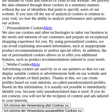
the number of visits and sources of visits to our website. We process
the data obtained through these cookies in a summary manner,
without the use of identifiers that point to specific users of our
website. If you turn off the use of analytical cookies in relation to
your visit, we lose the ability to analyze performance and optimize
our actions.
Personalisierte Cookies
Mehr
We also use cookies and other technologies to tailor our business to
the needs and interests of our customers and prepare an exceptional
shopping experience for you. By using personalized cookies, we
can avoid explaining unwanted information, such as inappropriate
product recommendations or useless special offers. In addition, the
use of personalized cookies allows us to offer you additional
features, such as product recommendations tailored to your needs.
Werbe-Cookies
Mehr
Advertising cookies are used by us or our partners so that we can
display suitable content or advertisements both on our website and
on the websites of third parties. Thanks to this, we can create
profiles based on your interests, so-called pseudonymized profiles.
Based on this information, it is usually not possible to immediately
identify you, because only pseudonymized data is used. If you do
not consent, you will not be the recipient of content and ads tailored
to your interests.
Ich stimme der Verwendung aller Cookies zu
Ich stimme der Verwendung ausgewählter Cookies zu