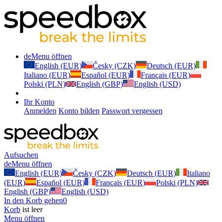
de
Menu öffnen
English (EUR)
Česky (CZK)
Deutsch (EUR)
Italiano (EUR)
Español (EUR)
Français (EUR)
Polski (PLN)
English (GBP)
English (USD)
Ihr Konto
Anmelden
Konto bilden
Passwort vergessen
Aufsuchen
de
Menu öffnen
English (EUR)
Česky (CZK)
Deutsch (EUR)
Italiano
(EUR)
Español (EUR)
Français (EUR)
Polski (PLN)
English (GBP)
English (USD)
In den Korb gehen
0
Korb
ist leer
Menu öffnen