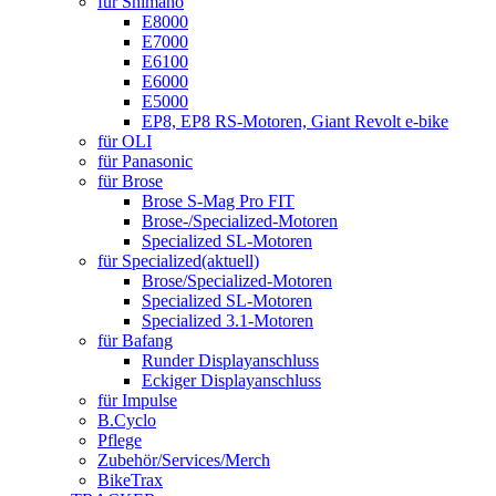
für Shimano
E8000
E7000
E6100
E6000
E5000
EP8, EP8 RS-Motoren, Giant Revolt e-bike
für OLI
für Panasonic
für Brose
Brose S-Mag Pro FIT
Brose-/Specialized-Motoren
Specialized SL-Motoren
für Specialized
(aktuell)
Brose/Specialized-Motoren
Specialized SL-Motoren
Specialized 3.1-Motoren
für Bafang
Runder Displayanschluss
Eckiger Displayanschluss
für Impulse
B.Cyclo
Pflege
Zubehör/Services/Merch
BikeTrax