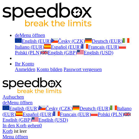
de
Menu öffnen
English (EUR)
Česky (CZK)
Deutsch (EUR)
Italiano (EUR)
Español (EUR)
Français (EUR)
Polski (PLN)
English (GBP)
English (USD)
Ihr Konto
Anmelden
Konto bilden
Passwort vergessen
Aufsuchen
de
Menu öffnen
English (EUR)
Česky (CZK)
Deutsch (EUR)
Italiano
(EUR)
Español (EUR)
Français (EUR)
Polski (PLN)
English (GBP)
English (USD)
In den Korb gehen
0
Korb
ist leer
Menu öffnen