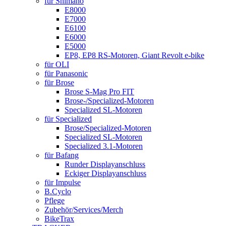
für Shimano
E8000
E7000
E6100
E6000
E5000
EP8, EP8 RS-Motoren, Giant Revolt e-bike
für OLI
für Panasonic
für Brose
Brose S-Mag Pro FIT
Brose-/Specialized-Motoren
Specialized SL-Motoren
für Specialized
Brose/Specialized-Motoren
Specialized SL-Motoren
Specialized 3.1-Motoren
für Bafang
Runder Displayanschluss
Eckiger Displayanschluss
für Impulse
B.Cyclo
Pflege
Zubehör/Services/Merch
BikeTrax