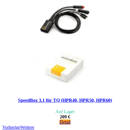
SpeedBox 3.1 für TQ (HPR40, HPR50, HPR60)
Auf Lager
209 €
Detail
Vorherige
Weitere