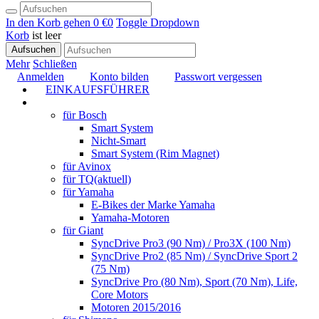
In den Korb gehen
0 €
0
Toggle Dropdown
Korb
ist leer
Aufsuchen
Mehr
Schließen
Anmelden
Konto bilden
Passwort vergessen
EINKAUFSFÜHRER
TUNING
für Bosch
Smart System
Nicht-Smart
Smart System (Rim Magnet)
für Avinox
für TQ
(aktuell)
für Yamaha
E-Bikes der Marke Yamaha
Yamaha-Motoren
für Giant
SyncDrive Pro3 (90 Nm) / Pro3X (100 Nm)
SyncDrive Pro2 (85 Nm) / SyncDrive Sport 2
(75 Nm)
SyncDrive Pro (80 Nm), Sport (70 Nm), Life,
Core Motors
Motoren 2015/2016