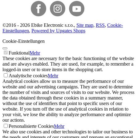
©
2016 -
2026
Ebike Electronic s.r.o.
,
Site map
,
RSS
,
Cookie-
Einstellungen
,
Powered by Upgates Shops
Cookie-Einstellungen
Funktional
Mehr
These cookies are necessary for the basic functioning of the website
and are always enabled. They are used, for example, to remember a
logged-in user or to store items in the shopping cart.
Analytische cookies
Mehr
Analytical cookies allow us to measure the performance of our
website and our advertising campaigns. They are used to determine
the number of visits and sources of visits to our website. We process
the data obtained through these cookies in a summary manner,
without the use of identifiers that point to specific users of our
website. If you turn off the use of analytical cookies in relation to
your visit, we lose the ability to analyze performance and optimize
our actions.
Personalisierte Cookies
Mehr
We also use cookies and other technologies to tailor our business to
the needs and interests of our customers and prepare an exceptional