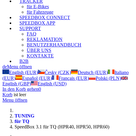
TRACKER
für E-Bikes
für Fahrzeuge
SPEEDBOX CONNECT
SPEEDBOX APP
SUPPORT
FAQ
REKLAMATION
BENUTZERHANDBUCH
ÜBER UNS
KONTAKTE
B2B
de
Menu öffnen
English (EUR)
Česky (CZK)
Deutsch (EUR)
Italiano
(EUR)
Español (EUR)
Français (EUR)
Polski (PLN)
English (GBP)
English (USD)
In den Korb gehen
0
Korb
ist leer
Menu öffnen
TUNING
für TQ
SpeedBox 3.1 für TQ (HPR40, HPR50, HPR60)