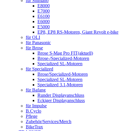
für Shimano
E8000
E7000
E6100
E6000
E5000
EP8, EP8 RS-Motoren, Giant Revolt e-bike
für OLI
für Panasonic
für Brose
Brose S-Mag Pro FIT
(aktuell)
Brose-/Specialized-Motoren
Specialized SL-Motoren
für Specialized
Brose/Specialized-Motoren
Specialized SL-Motoren
Specialized 3.1-Motoren
für Bafang
Runder Displayanschluss
Eckiger Displayanschluss
für Impulse
B.Cyclo
Pflege
Zubehör/Services/Merch
BikeTrax