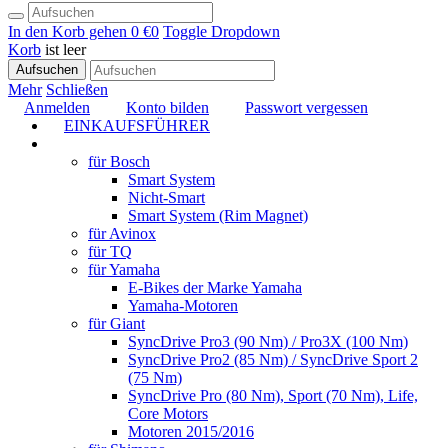
In den Korb gehen
0 €
0
Toggle Dropdown
Korb
ist leer
Aufsuchen
Mehr
Schließen
Anmelden
Konto bilden
Passwort vergessen
EINKAUFSFÜHRER
TUNING
für Bosch
Smart System
Nicht-Smart
Smart System (Rim Magnet)
für Avinox
für TQ
für Yamaha
E-Bikes der Marke Yamaha
Yamaha-Motoren
für Giant
SyncDrive Pro3 (90 Nm) / Pro3X (100 Nm)
SyncDrive Pro2 (85 Nm) / SyncDrive Sport 2
(75 Nm)
SyncDrive Pro (80 Nm), Sport (70 Nm), Life,
Core Motors
Motoren 2015/2016