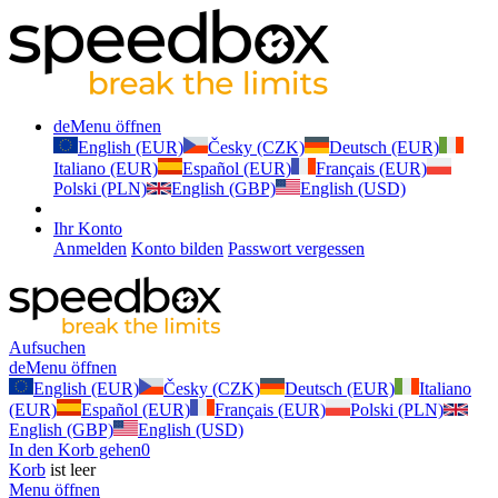
de
Menu öffnen
English (EUR)
Česky (CZK)
Deutsch (EUR)
Italiano (EUR)
Español (EUR)
Français (EUR)
Polski (PLN)
English (GBP)
English (USD)
Ihr Konto
Anmelden
Konto bilden
Passwort vergessen
Aufsuchen
de
Menu öffnen
English (EUR)
Česky (CZK)
Deutsch (EUR)
Italiano
(EUR)
Español (EUR)
Français (EUR)
Polski (PLN)
English (GBP)
English (USD)
In den Korb gehen
0
Korb
ist leer
Menu öffnen