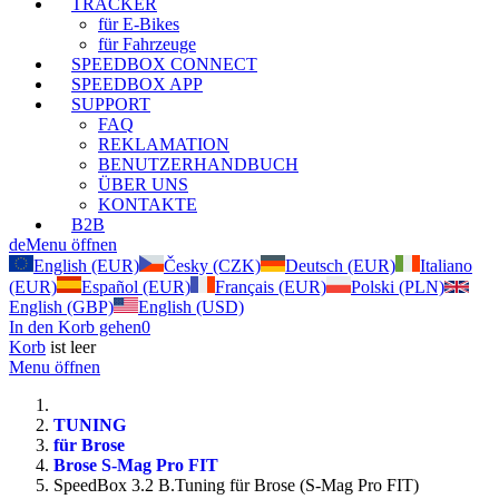
TRACKER
für E-Bikes
für Fahrzeuge
SPEEDBOX CONNECT
SPEEDBOX APP
SUPPORT
FAQ
REKLAMATION
BENUTZERHANDBUCH
ÜBER UNS
KONTAKTE
B2B
de
Menu öffnen
English (EUR)
Česky (CZK)
Deutsch (EUR)
Italiano
(EUR)
Español (EUR)
Français (EUR)
Polski (PLN)
English (GBP)
English (USD)
In den Korb gehen
0
Korb
ist leer
Menu öffnen
TUNING
für Brose
Brose S-Mag Pro FIT
SpeedBox 3.2 B.Tuning für Brose (S-Mag Pro FIT)