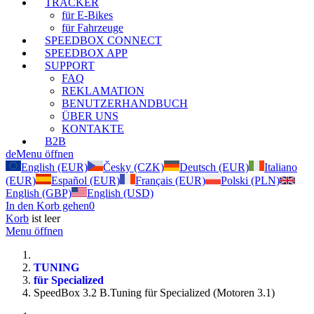
TRACKER
für E-Bikes
für Fahrzeuge
SPEEDBOX CONNECT
SPEEDBOX APP
SUPPORT
FAQ
REKLAMATION
BENUTZERHANDBUCH
ÜBER UNS
KONTAKTE
B2B
de
Menu öffnen
English (EUR)
Česky (CZK)
Deutsch (EUR)
Italiano
(EUR)
Español (EUR)
Français (EUR)
Polski (PLN)
English (GBP)
English (USD)
In den Korb gehen
0
Korb
ist leer
Menu öffnen
TUNING
für Specialized
SpeedBox 3.2 B.Tuning für Specialized (Motoren 3.1)