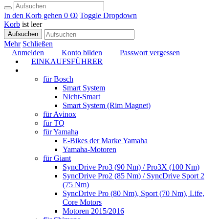
In den Korb gehen
0 €
0
Toggle Dropdown
Korb
ist leer
Aufsuchen
Mehr
Schließen
Anmelden
Konto bilden
Passwort vergessen
EINKAUFSFÜHRER
TUNING
für Bosch
Smart System
Nicht-Smart
Smart System (Rim Magnet)
für Avinox
für TQ
für Yamaha
E-Bikes der Marke Yamaha
Yamaha-Motoren
für Giant
SyncDrive Pro3 (90 Nm) / Pro3X (100 Nm)
SyncDrive Pro2 (85 Nm) / SyncDrive Sport 2
(75 Nm)
SyncDrive Pro (80 Nm), Sport (70 Nm), Life,
Core Motors
Motoren 2015/2016