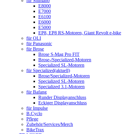
für Shimano
E8000
E7000
E6100
E6000
E5000
EP8, EP8 RS-Motoren, Giant Revolt e-bike
für OLI
für Panasonic
für Brose
Brose S-Mag Pro FIT
Brose-/Specialized-Motoren
Specialized SL-Motoren
für Specialized
(aktuell)
Brose/Specialized-Motoren
Specialized SL-Motoren
Specialized 3.1-Motoren
für Bafang
Runder Displayanschluss
Eckiger Displayanschluss
für Impulse
B.Cyclo
Pflege
Zubehör/Services/Merch
BikeTrax