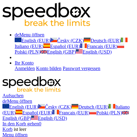
de
Menu öffnen
English (EUR)
Česky (CZK)
Deutsch (EUR)
Italiano (EUR)
Español (EUR)
Français (EUR)
Polski (PLN)
English (GBP)
English (USD)
Ihr Konto
Anmelden
Konto bilden
Passwort vergessen
Aufsuchen
de
Menu öffnen
English (EUR)
Česky (CZK)
Deutsch (EUR)
Italiano
(EUR)
Español (EUR)
Français (EUR)
Polski (PLN)
English (GBP)
English (USD)
In den Korb gehen
0
Korb
ist leer
Menu öffnen