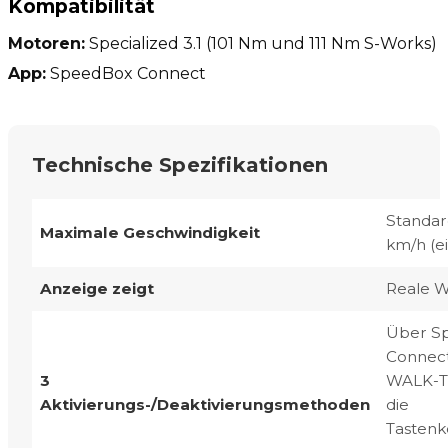
Kompatibilität
Motoren:
Specialized 3.1 (101 Nm und 111 Nm S-Works)
App:
SpeedBox Connect
Technische Spezifikationen
Standa
Maximale Geschwindigkeit
km/h (ei
Anzeige zeigt
Reale W
Über S
Connect
3
WALK-T
Aktivierungs-/Deaktivierungsmethoden
die
Tastenk