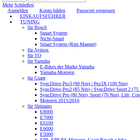
Mehr
Schließen
Anmelden
Konto bilden
Passwort vergessen
EINKAUFSFÜHRER
TUNING
für Bosch
Smart System
Nicht-Smart
Smart System (Rim Magnet)
für Avinox
für TQ
für Yamaha
E-Bikes der Marke Yamaha
Yamaha-Motoren
für Giant
SyncDrive Pro3 (90 Nm) / Pro3X (100 Nm)
SyncDrive Pro2 (85 Nm) / SyncDrive Sport 2 (7
SyncDrive Pro (80 Nm), Sport (70 Nm), Life, Cor
Motoren 2015/2016
für Shimano
E8000
E7000
E6100
E6000
E5000
EP8, EP8 RS-Motoren, Giant Revolt e-bike