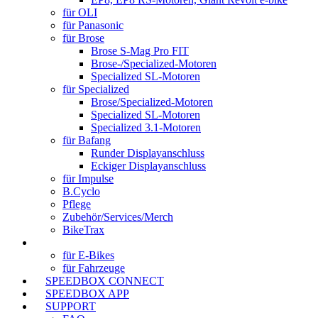
für OLI
für Panasonic
für Brose
Brose S-Mag Pro FIT
Brose-/Specialized-Motoren
Specialized SL-Motoren
für Specialized
Brose/Specialized-Motoren
Specialized SL-Motoren
Specialized 3.1-Motoren
für Bafang
Runder Displayanschluss
Eckiger Displayanschluss
für Impulse
B.Cyclo
Pflege
Zubehör/Services/Merch
BikeTrax
TRACKER
(aktuell)
für E-Bikes
für Fahrzeuge
SPEEDBOX CONNECT
SPEEDBOX APP
SUPPORT