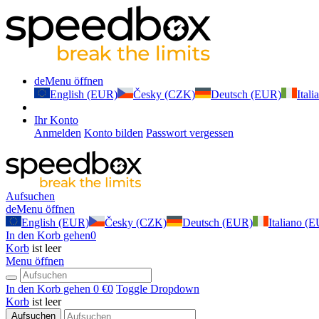
de
Menu öffnen
English (EUR)
Česky (CZK)
Deutsch (EUR)
Ital
Ihr Konto
Anmelden
Konto bilden
Passwort vergessen
Aufsuchen
de
Menu öffnen
English (EUR)
Česky (CZK)
Deutsch (EUR)
Italiano (
In den Korb gehen
0
Korb
ist leer
Menu öffnen
In den Korb gehen
0 €
0
Toggle Dropdown
Korb
ist leer
Aufsuchen