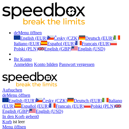
de
Menu öffnen
English (EUR)
Česky (CZK)
Deutsch (EUR)
Italiano (EUR)
Español (EUR)
Français (EUR)
Polski (PLN)
English (GBP)
English (USD)
Ihr Konto
Anmelden
Konto bilden
Passwort vergessen
Aufsuchen
de
Menu öffnen
English (EUR)
Česky (CZK)
Deutsch (EUR)
Italiano
(EUR)
Español (EUR)
Français (EUR)
Polski (PLN)
English (GBP)
English (USD)
In den Korb gehen
0
Korb
ist leer
Menu öffnen