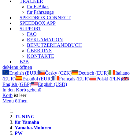
TRACKER
für E-Bikes
für Fahrzeuge
SPEEDBOX CONNECT
SPEEDBOX APP
SUPPORT
FAQ
REKLAMATION
BENUTZERHANDBUCH
ÜBER UNS
KONTAKTE
B2B
de
Menu öffnen
English (EUR)
Česky (CZK)
Deutsch (EUR)
Italiano
(EUR)
Español (EUR)
Français (EUR)
Polski (PLN)
English (GBP)
English (USD)
In den Korb gehen
0
Korb
ist leer
Menu öffnen
TUNING
für Yamaha
Yamaha-Motoren
PW