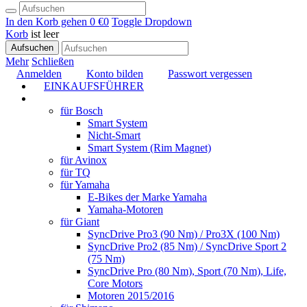
In den Korb gehen
0 €
0
Toggle Dropdown
Korb
ist leer
Aufsuchen
Mehr
Schließen
Anmelden
Konto bilden
Passwort vergessen
EINKAUFSFÜHRER
TUNING
für Bosch
Smart System
Nicht-Smart
Smart System (Rim Magnet)
für Avinox
für TQ
für Yamaha
E-Bikes der Marke Yamaha
Yamaha-Motoren
für Giant
SyncDrive Pro3 (90 Nm) / Pro3X (100 Nm)
SyncDrive Pro2 (85 Nm) / SyncDrive Sport 2
(75 Nm)
SyncDrive Pro (80 Nm), Sport (70 Nm), Life,
Core Motors
Motoren 2015/2016