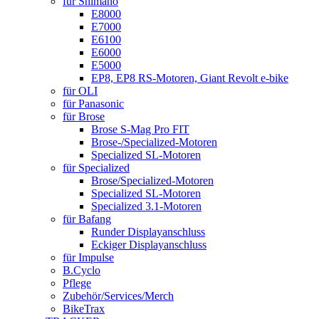
für Shimano
E8000
E7000
E6100
E6000
E5000
EP8, EP8 RS-Motoren, Giant Revolt e-bike
für OLI
für Panasonic
für Brose
Brose S-Mag Pro FIT
Brose-/Specialized-Motoren
Specialized SL-Motoren
für Specialized
Brose/Specialized-Motoren
Specialized SL-Motoren
Specialized 3.1-Motoren
für Bafang
Runder Displayanschluss
Eckiger Displayanschluss
für Impulse
B.Cyclo
Pflege
Zubehör/Services/Merch
BikeTrax