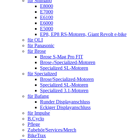
für Shimano
E8000
E7000
E6100
E6000
E5000
EP8, EP8 RS-Motoren, Giant Revolt e-bike
für OLI
für Panasonic
für Brose
Brose S-Mag Pro FIT
Brose-/Specialized-Motoren
Specialized SL-Motoren
für Specialized
Brose/Specialized-Motoren
Specialized SL-Motoren
Specialized 3.1-Motoren
für Bafang
Runder Displayanschluss
Eckiger Displayanschluss
für Impulse
B.Cyclo
Pflege
Zubehör/Services/Merch
BikeTrax