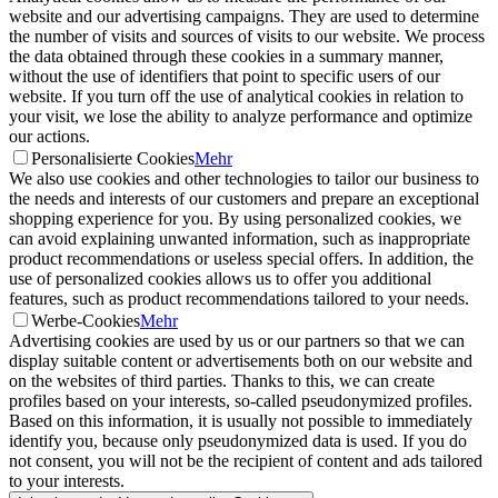
website and our advertising campaigns. They are used to determine
the number of visits and sources of visits to our website. We process
the data obtained through these cookies in a summary manner,
without the use of identifiers that point to specific users of our
website. If you turn off the use of analytical cookies in relation to
your visit, we lose the ability to analyze performance and optimize
our actions.
Personalisierte Cookies
Mehr
We also use cookies and other technologies to tailor our business to
the needs and interests of our customers and prepare an exceptional
shopping experience for you. By using personalized cookies, we
can avoid explaining unwanted information, such as inappropriate
product recommendations or useless special offers. In addition, the
use of personalized cookies allows us to offer you additional
features, such as product recommendations tailored to your needs.
Werbe-Cookies
Mehr
Advertising cookies are used by us or our partners so that we can
display suitable content or advertisements both on our website and
on the websites of third parties. Thanks to this, we can create
profiles based on your interests, so-called pseudonymized profiles.
Based on this information, it is usually not possible to immediately
identify you, because only pseudonymized data is used. If you do
not consent, you will not be the recipient of content and ads tailored
to your interests.