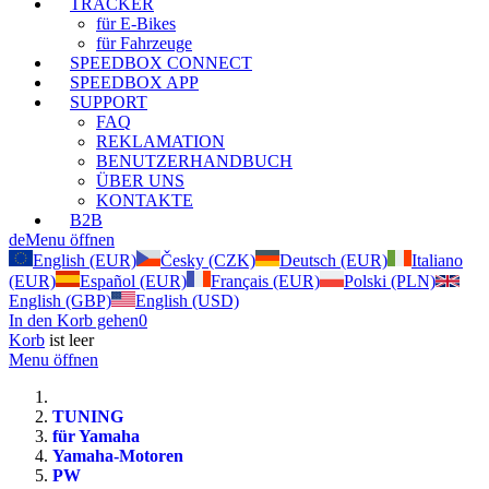
TRACKER
für E-Bikes
für Fahrzeuge
SPEEDBOX CONNECT
SPEEDBOX APP
SUPPORT
FAQ
REKLAMATION
BENUTZERHANDBUCH
ÜBER UNS
KONTAKTE
B2B
de
Menu öffnen
English (EUR)
Česky (CZK)
Deutsch (EUR)
Italiano
(EUR)
Español (EUR)
Français (EUR)
Polski (PLN)
English (GBP)
English (USD)
In den Korb gehen
0
Korb
ist leer
Menu öffnen
TUNING
für Yamaha
Yamaha-Motoren
PW