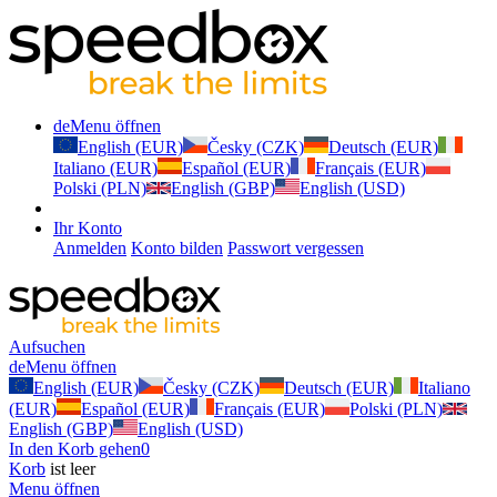
de
Menu öffnen
English (EUR)
Česky (CZK)
Deutsch (EUR)
Italiano (EUR)
Español (EUR)
Français (EUR)
Polski (PLN)
English (GBP)
English (USD)
Ihr Konto
Anmelden
Konto bilden
Passwort vergessen
Aufsuchen
de
Menu öffnen
English (EUR)
Česky (CZK)
Deutsch (EUR)
Italiano
(EUR)
Español (EUR)
Français (EUR)
Polski (PLN)
English (GBP)
English (USD)
In den Korb gehen
0
Korb
ist leer
Menu öffnen