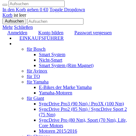
In den Korb gehen
0 €
0
Toggle Dropdown
Korb
ist leer
Aufsuchen
Mehr
Schließen
Anmelden
Konto bilden
Passwort vergessen
EINKAUFSFÜHRER
TUNING
für Bosch
Smart System
Nicht-Smart
Smart System (Rim Magnet)
für Avinox
für TQ
für Yamaha
E-Bikes der Marke Yamaha
Yamaha-Motoren
für Giant
SyncDrive Pro3 (90 Nm) / Pro3X (100 Nm)
SyncDrive Pro2 (85 Nm) / SyncDrive Sport 2
(75 Nm)
SyncDrive Pro (80 Nm), Sport (70 Nm), Life,
Core Motors
Motoren 2015/2016