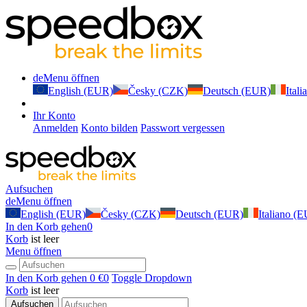
de
Menu öffnen
English (EUR)
Česky (CZK)
Deutsch (EUR)
Ital
Ihr Konto
Anmelden
Konto bilden
Passwort vergessen
Aufsuchen
de
Menu öffnen
English (EUR)
Česky (CZK)
Deutsch (EUR)
Italiano (
In den Korb gehen
0
Korb
ist leer
Menu öffnen
In den Korb gehen
0 €
0
Toggle Dropdown
Korb
ist leer
Aufsuchen