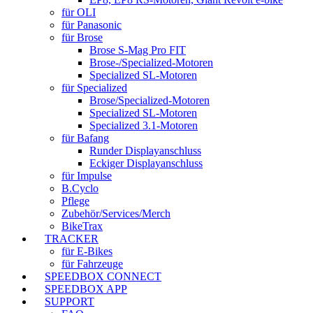
für OLI
für Panasonic
für Brose
Brose S-Mag Pro FIT
Brose-/Specialized-Motoren
Specialized SL-Motoren
für Specialized
Brose/Specialized-Motoren
Specialized SL-Motoren
Specialized 3.1-Motoren
für Bafang
Runder Displayanschluss
Eckiger Displayanschluss
für Impulse
B.Cyclo
Pflege
Zubehör/Services/Merch
BikeTrax
TRACKER
für E-Bikes
für Fahrzeuge
SPEEDBOX CONNECT
SPEEDBOX APP
SUPPORT