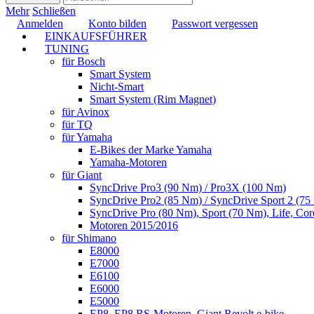
Mehr
Schließen
Anmelden
Konto bilden
Passwort vergessen
EINKAUFSFÜHRER
TUNING
für Bosch
Smart System
Nicht-Smart
Smart System (Rim Magnet)
für Avinox
für TQ
für Yamaha
E-Bikes der Marke Yamaha
Yamaha-Motoren
für Giant
SyncDrive Pro3 (90 Nm) / Pro3X (100 Nm)
SyncDrive Pro2 (85 Nm) / SyncDrive Sport 2 (7
SyncDrive Pro (80 Nm), Sport (70 Nm), Life, Cor
Motoren 2015/2016
für Shimano
E8000
E7000
E6100
E6000
E5000
EP8, EP8 RS-Motoren, Giant Revolt e-bike