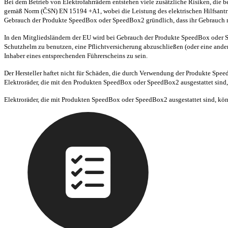
Bei dem Betrieb von Elektrofahrrädern entstehen viele zusätzliche Risiken, die 
gemäß Norm (ČSN) EN 15194 +A1, wobei die Leistung des elektrischen Hilfsantri
Gebrauch der Produkte SpeedBox oder SpeedBox2 gründlich, dass ihr Gebrauch nic
In den Mitgliedsländern der EU wird bei Gebrauch der Produkte SpeedBox oder S
Schutzhelm zu benutzen, eine Pflichtversicherung abzuschließen (oder eine ander
Inhaber eines entsprechenden Führerscheins zu sein.
Der Hersteller haftet nicht für Schäden, die durch Verwendung der Produkte Sp
Elektroräder, die mit den Produkten SpeedBox oder SpeedBox2 ausgestattet sind
Elektroräder, die mit Produkten SpeedBox oder SpeedBox2 ausgestattet sind, kö