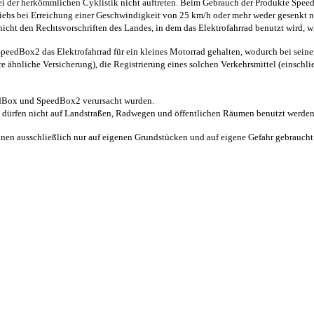
bei der herkömmlichen Cyklistik nicht auftreten. Beim Gebrauch der Produkte Spee
ebs bei Erreichung einer Geschwindigkeit von 25 km/h oder mehr weder gesenkt noc
ht den Rechtsvorschriften des Landes, in dem das Elektrofahrrad benutzt wird, wi
peedBox2 das Elektrofahrrad für ein kleines Motorrad gehalten, wodurch bei seine
e ähnliche Versicherung), die Registrierung eines solchen Verkehrsmittel (einschl
eedBox und SpeedBox2 verursacht wurden.
, dürfen nicht auf Landstraßen, Radwegen und öffentlichen Räumen benutzt werden
nnen ausschließlich nur auf eigenen Grundstücken und auf eigene Gefahr gebraucht