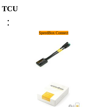
TCU
SpeedBox Connect