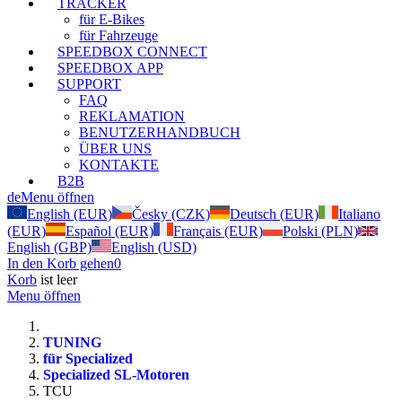
TRACKER
für E-Bikes
für Fahrzeuge
SPEEDBOX CONNECT
SPEEDBOX APP
SUPPORT
FAQ
REKLAMATION
BENUTZERHANDBUCH
ÜBER UNS
KONTAKTE
B2B
de
Menu öffnen
English (EUR)
Česky (CZK)
Deutsch (EUR)
Italiano
(EUR)
Español (EUR)
Français (EUR)
Polski (PLN)
English (GBP)
English (USD)
In den Korb gehen
0
Korb
ist leer
Menu öffnen
TUNING
für Specialized
Specialized SL-Motoren
TCU