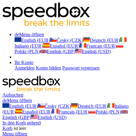
de
Menu öffnen
English (EUR)
Česky (CZK)
Deutsch (EUR)
Italiano (EUR)
Español (EUR)
Français (EUR)
Polski (PLN)
English (GBP)
English (USD)
Ihr Konto
Anmelden
Konto bilden
Passwort vergessen
Aufsuchen
de
Menu öffnen
English (EUR)
Česky (CZK)
Deutsch (EUR)
Italiano
(EUR)
Español (EUR)
Français (EUR)
Polski (PLN)
English (GBP)
English (USD)
In den Korb gehen
0
Korb
ist leer
Menu öffnen