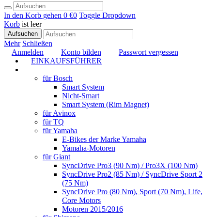
In den Korb gehen
0 €
0
Toggle Dropdown
Korb
ist leer
Aufsuchen
Mehr
Schließen
Anmelden
Konto bilden
Passwort vergessen
EINKAUFSFÜHRER
TUNING
für Bosch
Smart System
Nicht-Smart
Smart System (Rim Magnet)
für Avinox
für TQ
für Yamaha
E-Bikes der Marke Yamaha
Yamaha-Motoren
für Giant
SyncDrive Pro3 (90 Nm) / Pro3X (100 Nm)
SyncDrive Pro2 (85 Nm) / SyncDrive Sport 2
(75 Nm)
SyncDrive Pro (80 Nm), Sport (70 Nm), Life,
Core Motors
Motoren 2015/2016