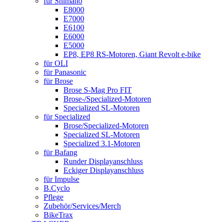
für Shimano
E8000
E7000
E6100
E6000
E5000
EP8, EP8 RS-Motoren, Giant Revolt e-bike
für OLI
für Panasonic
für Brose
Brose S-Mag Pro FIT
Brose-/Specialized-Motoren
Specialized SL-Motoren
für Specialized
Brose/Specialized-Motoren
Specialized SL-Motoren
Specialized 3.1-Motoren
für Bafang
Runder Displayanschluss
Eckiger Displayanschluss
für Impulse
B.Cyclo
Pflege
Zubehör/Services/Merch
BikeTrax