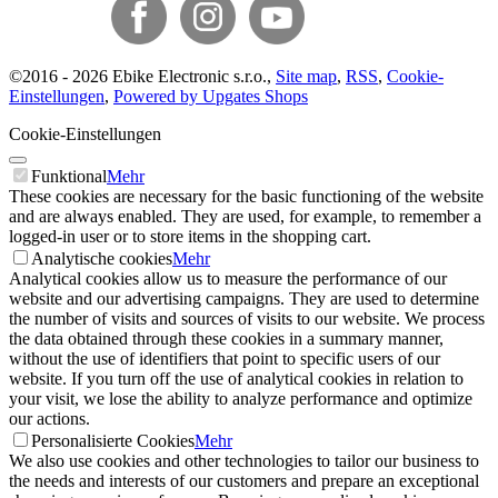
©
2016 -
2026
Ebike Electronic s.r.o.
,
Site map
,
RSS
,
Cookie-
Einstellungen
,
Powered by Upgates Shops
Cookie-Einstellungen
Funktional
Mehr
These cookies are necessary for the basic functioning of the website
and are always enabled. They are used, for example, to remember a
logged-in user or to store items in the shopping cart.
Analytische cookies
Mehr
Analytical cookies allow us to measure the performance of our
website and our advertising campaigns. They are used to determine
the number of visits and sources of visits to our website. We process
the data obtained through these cookies in a summary manner,
without the use of identifiers that point to specific users of our
website. If you turn off the use of analytical cookies in relation to
your visit, we lose the ability to analyze performance and optimize
our actions.
Personalisierte Cookies
Mehr
We also use cookies and other technologies to tailor our business to
the needs and interests of our customers and prepare an exceptional