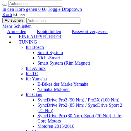
In den Korb gehen
0 €
0
Toggle Dropdown
Korb
ist leer
Aufsuchen
Mehr
Schließen
Anmelden
Konto bilden
Passwort vergessen
EINKAUFSFÜHRER
TUNING
für Bosch
Smart System
Nicht-Smart
Smart System (Rim Magnet)
für Avinox
für TQ
für Yamaha
E-Bikes der Marke Yamaha
Yamaha-Motoren
für Giant
SyncDrive Pro3 (90 Nm) / Pro3X (100 Nm)
SyncDrive Pro2 (85 Nm) / SyncDrive Sport 2
(75 Nm)
SyncDrive Pro (80 Nm), Sport (70 Nm), Life,
Core Motors
Motoren 2015/2016