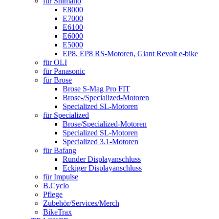
für Shimano
E8000
E7000
E6100
E6000
E5000
EP8, EP8 RS-Motoren, Giant Revolt e-bike
für OLI
für Panasonic
für Brose
Brose S-Mag Pro FIT
Brose-/Specialized-Motoren
Specialized SL-Motoren
für Specialized
Brose/Specialized-Motoren
Specialized SL-Motoren
Specialized 3.1-Motoren
für Bafang
Runder Displayanschluss
Eckiger Displayanschluss
für Impulse
B.Cyclo
Pflege
Zubehör/Services/Merch
BikeTrax