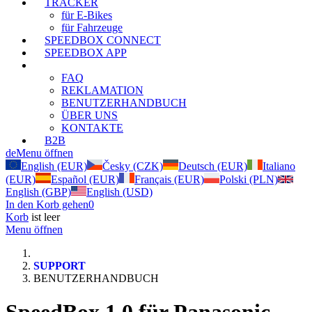
TRACKER
für E-Bikes
für Fahrzeuge
SPEEDBOX CONNECT
SPEEDBOX APP
SUPPORT
FAQ
REKLAMATION
BENUTZERHANDBUCH
ÜBER UNS
KONTAKTE
B2B
de
Menu öffnen
English (EUR)
Česky (CZK)
Deutsch (EUR)
Italiano
(EUR)
Español (EUR)
Français (EUR)
Polski (PLN)
English (GBP)
English (USD)
In den Korb gehen
0
Korb
ist leer
Menu öffnen
SUPPORT
BENUTZERHANDBUCH