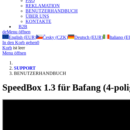
FAQ
REKLAMATION
BENUTZERHANDBUCH
ÜBER UNS
KONTAKTE
B2B
de
Menu öffnen
English (EUR)
Česky (CZK)
Deutsch (EUR)
Italiano (
In den Korb gehen
0
Korb
ist leer
Menu öffnen
SUPPORT
BENUTZERHANDBUCH
SpeedBox 1.3 für Bafang (4-poli