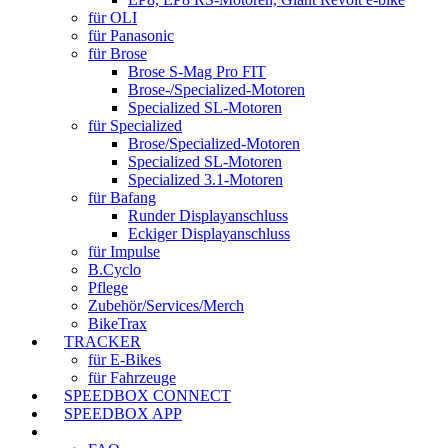
für OLI
für Panasonic
für Brose
Brose S-Mag Pro FIT
Brose-/Specialized-Motoren
Specialized SL-Motoren
für Specialized
Brose/Specialized-Motoren
Specialized SL-Motoren
Specialized 3.1-Motoren
für Bafang
Runder Displayanschluss
Eckiger Displayanschluss
für Impulse
B.Cyclo
Pflege
Zubehör/Services/Merch
BikeTrax
TRACKER
für E-Bikes
für Fahrzeuge
SPEEDBOX CONNECT
SPEEDBOX APP
SUPPORT