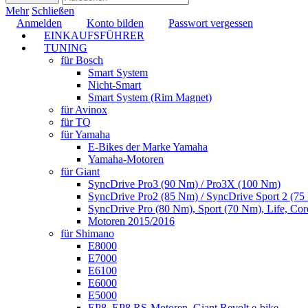
Mehr
Schließen
Anmelden
Konto bilden
Passwort vergessen
EINKAUFSFÜHRER
TUNING
für Bosch
Smart System
Nicht-Smart
Smart System (Rim Magnet)
für Avinox
für TQ
für Yamaha
E-Bikes der Marke Yamaha
Yamaha-Motoren
für Giant
SyncDrive Pro3 (90 Nm) / Pro3X (100 Nm)
SyncDrive Pro2 (85 Nm) / SyncDrive Sport 2 (7
SyncDrive Pro (80 Nm), Sport (70 Nm), Life, Cor
Motoren 2015/2016
für Shimano
E8000
E7000
E6100
E6000
E5000
EP8, EP8 RS-Motoren, Giant Revolt e-bike