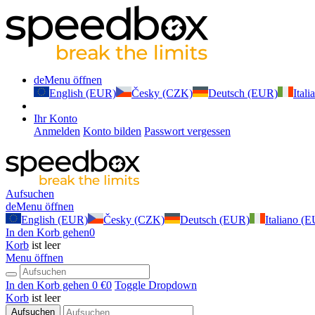
de
Menu öffnen
English (EUR)
Česky (CZK)
Deutsch (EUR)
Ital
Ihr Konto
Anmelden
Konto bilden
Passwort vergessen
Aufsuchen
de
Menu öffnen
English (EUR)
Česky (CZK)
Deutsch (EUR)
Italiano (
In den Korb gehen
0
Korb
ist leer
Menu öffnen
In den Korb gehen
0 €
0
Toggle Dropdown
Korb
ist leer
Aufsuchen