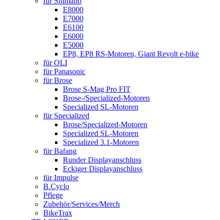
für Shimano
E8000
E7000
E6100
E6000
E5000
EP8, EP8 RS-Motoren, Giant Revolt e-bike
für OLI
für Panasonic
für Brose
Brose S-Mag Pro FIT
Brose-/Specialized-Motoren
Specialized SL-Motoren
für Specialized
Brose/Specialized-Motoren
Specialized SL-Motoren
Specialized 3.1-Motoren
für Bafang
Runder Displayanschluss
Eckiger Displayanschluss
für Impulse
B.Cyclo
Pflege
Zubehör/Services/Merch
BikeTrax