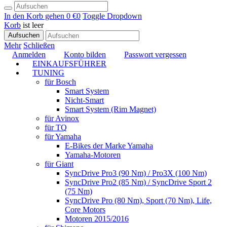
In den Korb gehen
0 €
0
Toggle Dropdown
Korb
ist leer
Aufsuchen
Mehr
Schließen
Anmelden
Konto bilden
Passwort vergessen
EINKAUFSFÜHRER
TUNING
für Bosch
Smart System
Nicht-Smart
Smart System (Rim Magnet)
für Avinox
für TQ
für Yamaha
E-Bikes der Marke Yamaha
Yamaha-Motoren
für Giant
SyncDrive Pro3 (90 Nm) / Pro3X (100 Nm)
SyncDrive Pro2 (85 Nm) / SyncDrive Sport 2
(75 Nm)
SyncDrive Pro (80 Nm), Sport (70 Nm), Life,
Core Motors
Motoren 2015/2016