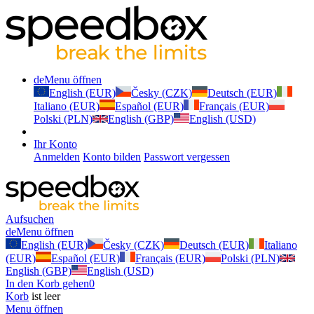
de
Menu öffnen
English (EUR)
Česky (CZK)
Deutsch (EUR)
Italiano (EUR)
Español (EUR)
Français (EUR)
Polski (PLN)
English (GBP)
English (USD)
Ihr Konto
Anmelden
Konto bilden
Passwort vergessen
Aufsuchen
de
Menu öffnen
English (EUR)
Česky (CZK)
Deutsch (EUR)
Italiano
(EUR)
Español (EUR)
Français (EUR)
Polski (PLN)
English (GBP)
English (USD)
In den Korb gehen
0
Korb
ist leer
Menu öffnen