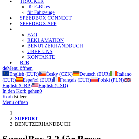
TRACKER
für E-Bikes
für Fahrzeuge
SPEEDBOX CONNECT
SPEEDBOX APP
SUPPORT
FAQ
REKLAMATION
BENUTZERHANDBUCH
ÜBER UNS
KONTAKTE
B2B
de
Menu öffnen
English (EUR)
Česky (CZK)
Deutsch (EUR)
Italiano
(EUR)
Español (EUR)
Français (EUR)
Polski (PLN)
English (GBP)
English (USD)
In den Korb gehen
0
Korb
ist leer
Menu öffnen
SUPPORT
BENUTZERHANDBUCH