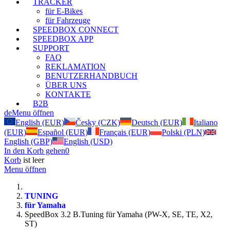
TRACKER
für E-Bikes
für Fahrzeuge
SPEEDBOX CONNECT
SPEEDBOX APP
SUPPORT
FAQ
REKLAMATION
BENUTZERHANDBUCH
ÜBER UNS
KONTAKTE
B2B
de
Menu öffnen
English (EUR)
Česky (CZK)
Deutsch (EUR)
Italiano
(EUR)
Español (EUR)
Français (EUR)
Polski (PLN)
English (GBP)
English (USD)
In den Korb gehen
0
Korb
ist leer
Menu öffnen
TUNING
für Yamaha
SpeedBox 3.2 B.Tuning für Yamaha (PW-X, SE, TE, X2,
ST)