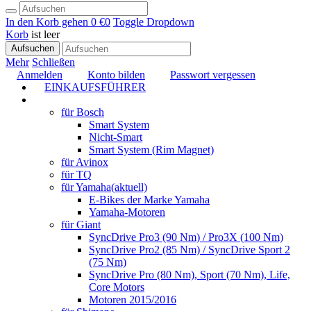
In den Korb gehen
0 €
0
Toggle Dropdown
Korb
ist leer
Aufsuchen
Mehr
Schließen
Anmelden
Konto bilden
Passwort vergessen
EINKAUFSFÜHRER
TUNING
für Bosch
Smart System
Nicht-Smart
Smart System (Rim Magnet)
für Avinox
für TQ
für Yamaha
(aktuell)
E-Bikes der Marke Yamaha
Yamaha-Motoren
für Giant
SyncDrive Pro3 (90 Nm) / Pro3X (100 Nm)
SyncDrive Pro2 (85 Nm) / SyncDrive Sport 2
(75 Nm)
SyncDrive Pro (80 Nm), Sport (70 Nm), Life,
Core Motors
Motoren 2015/2016