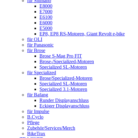
für Shimano
E8000
E7000
E6100
E6000
E5000
EP8, EP8 RS-Motoren, Giant Revolt e-bike
für OLI
für Panasonic
für Brose
Brose S-Mag Pro FIT
Brose-/Specialized-Motoren
Specialized SL-Motoren
für Specialized
Brose/Specialized-Motoren
Specialized SL-Motoren
Specialized 3.1-Motoren
für Bafang
Runder Displayanschluss
Eckiger Displayanschluss
für Impulse
B.Cyclo
Pflege
Zubehör/Services/Merch
BikeTrax