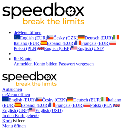
de
Menu öffnen
English (EUR)
Česky (CZK)
Deutsch (EUR)
Italiano (EUR)
Español (EUR)
Français (EUR)
Polski (PLN)
English (GBP)
English (USD)
Ihr Konto
Anmelden
Konto bilden
Passwort vergessen
Aufsuchen
de
Menu öffnen
English (EUR)
Česky (CZK)
Deutsch (EUR)
Italiano
(EUR)
Español (EUR)
Français (EUR)
Polski (PLN)
English (GBP)
English (USD)
In den Korb gehen
0
Korb
ist leer
Menu öffnen