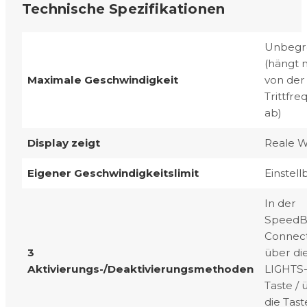
Technische Spezifikationen
Unbegr
(hängt 
Maximale Geschwindigkeit
von der
Trittfr
ab)
Display zeigt
Reale W
Eigener Geschwindigkeitslimit
Einstell
In der
SpeedB
Connect
3
über di
Aktivierungs-/Deaktivierungsmethoden
LIGHTS
Taste / 
die Tast