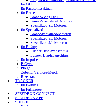
für OLI
für Panasonic
(aktuell)
für Brose
Brose S-Mag Pro FIT
Brose-/Specialized-Motoren
Specialized SL-Motoren
für Specialized
Brose/Specialized-Motoren
Specialized SL-Motoren
Specialized 3.1-Motoren
für Bafang
Runder Displayanschluss
Eckiger Displayanschluss
für Impulse
B.Cyclo
Pflege
Zubehör/Services/Merch
BikeTrax
TRACKER
für E-Bikes
für Fahrzeuge
SPEEDBOX CONNECT
SPEEDBOX APP
SUPPORT