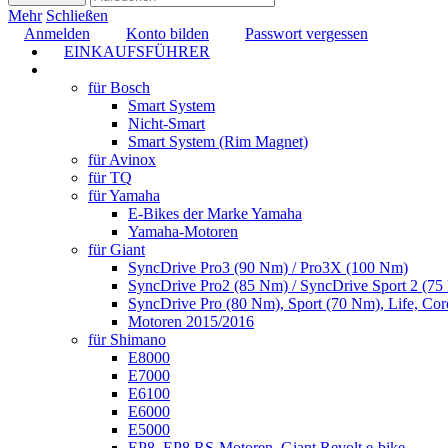
Mehr
Schließen
Anmelden
Konto bilden
Passwort vergessen
EINKAUFSFÜHRER
TUNING
für Bosch
Smart System
Nicht-Smart
Smart System (Rim Magnet)
für Avinox
für TQ
für Yamaha
E-Bikes der Marke Yamaha
Yamaha-Motoren
für Giant
SyncDrive Pro3 (90 Nm) / Pro3X (100 Nm)
SyncDrive Pro2 (85 Nm) / SyncDrive Sport 2 (7
SyncDrive Pro (80 Nm), Sport (70 Nm), Life, Cor
Motoren 2015/2016
für Shimano
E8000
E7000
E6100
E6000
E5000
EP8, EP8 RS-Motoren, Giant Revolt e-bike