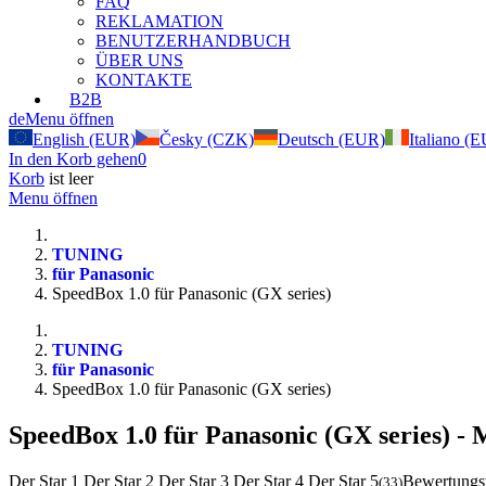
FAQ
REKLAMATION
BENUTZERHANDBUCH
ÜBER UNS
KONTAKTE
B2B
de
Menu öffnen
English (EUR)
Česky (CZK)
Deutsch (EUR)
Italiano (
In den Korb gehen
0
Korb
ist leer
Menu öffnen
TUNING
für Panasonic
SpeedBox 1.0 für Panasonic (GX series)
TUNING
für Panasonic
SpeedBox 1.0 für Panasonic (GX series)
SpeedBox 1.0 für Panasonic (GX series)
- M
Der Star 1
Der Star 2
Der Star 3
Der Star 4
Der Star 5
Bewertungsw
(
33
)