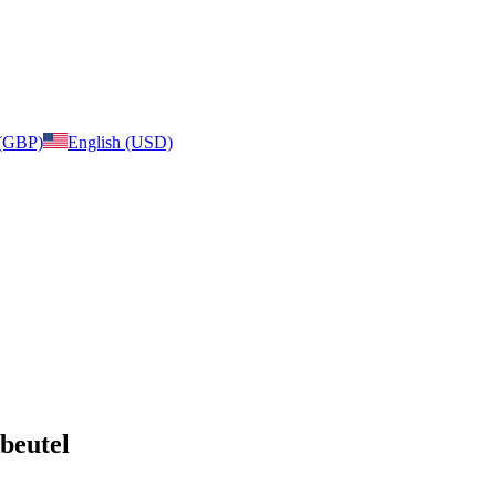
 (GBP)
English (USD)
kbeutel