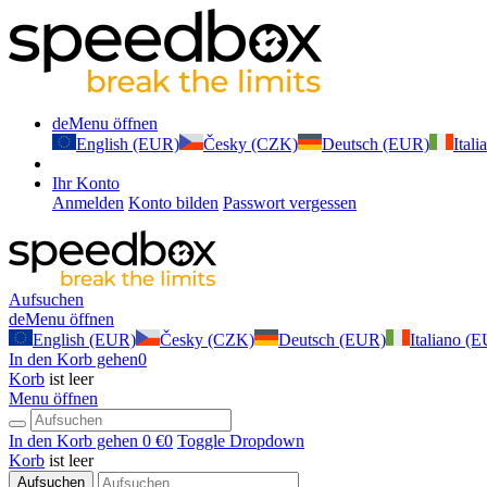
de
Menu öffnen
English (EUR)
Česky (CZK)
Deutsch (EUR)
Ital
Ihr Konto
Anmelden
Konto bilden
Passwort vergessen
Aufsuchen
de
Menu öffnen
English (EUR)
Česky (CZK)
Deutsch (EUR)
Italiano (
In den Korb gehen
0
Korb
ist leer
Menu öffnen
In den Korb gehen
0 €
0
Toggle Dropdown
Korb
ist leer
Aufsuchen