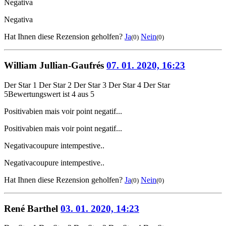
Negativa
Negativa
Hat Ihnen diese Rezension geholfen?
Ja
Nein
(0)
(0)
William Jullian-Gaufrés
07. 01. 2020, 16:23
Der Star 1
Der Star 2
Der Star 3
Der Star 4
Der Star
5
Bewertungswert ist 4 aus 5
Positiva
bien mais voir point negatif...
Positiva
bien mais voir point negatif...
Negativa
coupure intempestive..
Negativa
coupure intempestive..
Hat Ihnen diese Rezension geholfen?
Ja
Nein
(0)
(0)
René Barthel
03. 01. 2020, 14:23