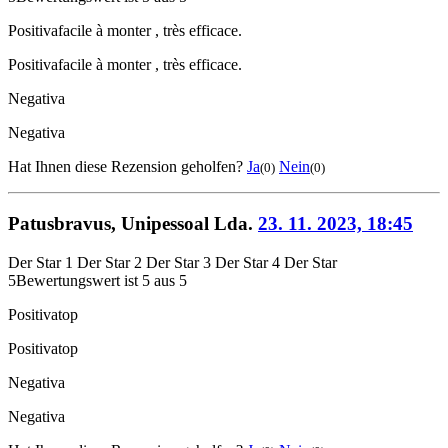
Positiva
facile à monter , très efficace.
Positiva
facile à monter , très efficace.
Negativa
Negativa
Hat Ihnen diese Rezension geholfen?
Ja
Nein
(0)
(0)
Patusbravus, Unipessoal Lda.
23. 11. 2023, 18:45
Der Star 1
Der Star 2
Der Star 3
Der Star 4
Der Star
5
Bewertungswert ist 5 aus 5
Positiva
top
Positiva
top
Negativa
Negativa