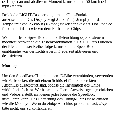
(3,1 mph) an und ab diesem Moment kannst du mit 50 km/ h (31
mph) fahren.
Drück die LIGHT-Taste erneut, um die Chip-Funktion
auszuschalten. Das Display zeigt 2,5 km/ h (1,6 mph) und das
Tempolimit von 25 km/ h (16 mph) ist wieder aktiviert. Das Pedelec
funktioniert dann wie vor dem Einbau des Chips.
Wenn du deine SpeedBox und die Beleuchtung separat steuern
möchtest, verwende die Tastenkombination ↑ ↓ ↑ ↓. Durch Drücken
der Pfeile in dieser Reihenfolge kannst du die SpeedBox
unabhängig von der Lichtsteuerung jederzeit aktivieren und
deaktivieren.
Montage
Um den SpeedBox-Chip mit einem E-Bike verzubinden, verwenden
wir Farbstecker, die mit einem Schlüssel für den korrekten
Anschluss ausgestattet sind, sodass die Installation des Chips
wirklich einfach ist. Wir haben detaillierte Anweisungen geschrieben
und Videos erstellt, mit denen jeder Kunde die SpeedBox
installieren kann. Das Entfernung des Tuning-Chips ist so einfach
wie die Montage. Wenn du einige Anschlussprobleme hast, zöger
bitte nicht, uns zu kontaktieren.