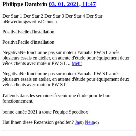
Philippe Dambrin
03. 01. 2021, 11:47
Der Star 1
Der Star 2
Der Star 3
Der Star 4
Der Star
5
Bewertungswert ist 5 aus 5
Positiva
Facile d'installation
Positiva
Facile d'installation
Negativa
Ne fonctionne pas sur moteur Yamaha PW ST après
plusieurs essais en atelier, en attente d'étude pour équipement deux
vélos clients avec moteur PW ST. ...
Mehr
Negativa
Ne fonctionne pas sur moteur Yamaha PW ST après
plusieurs essais en atelier, en attente d'étude pour équipement deux
vélos clients avec moteur PW ST.
J'attends dans les semaines à venir une étude pour le bon
fonctionnement.
bonne année 2021 à toute l'équipe Speedbox
Hat Ihnen diese Rezension geholfen?
Ja
Nein
(0)
(0)