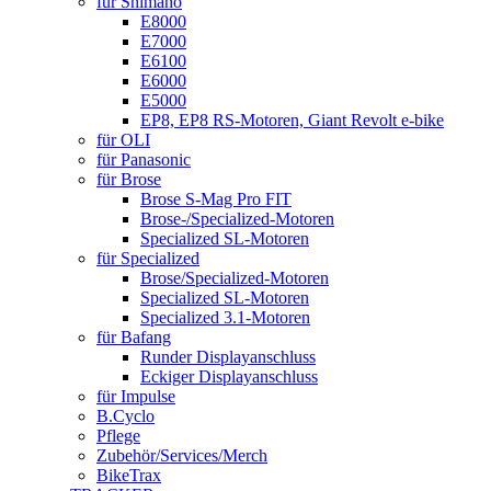
für Shimano
E8000
E7000
E6100
E6000
E5000
EP8, EP8 RS-Motoren, Giant Revolt e-bike
für OLI
für Panasonic
für Brose
Brose S-Mag Pro FIT
Brose-/Specialized-Motoren
Specialized SL-Motoren
für Specialized
Brose/Specialized-Motoren
Specialized SL-Motoren
Specialized 3.1-Motoren
für Bafang
Runder Displayanschluss
Eckiger Displayanschluss
für Impulse
B.Cyclo
Pflege
Zubehör/Services/Merch
BikeTrax