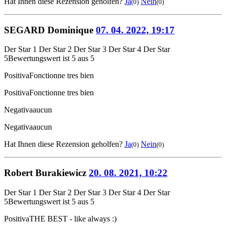
Hat Ihnen diese Rezension geholfen?
Ja
Nein
(0)
(0)
SEGARD Dominique
07. 04. 2022, 19:17
Der Star 1
Der Star 2
Der Star 3
Der Star 4
Der Star
5
Bewertungswert ist 5 aus 5
Positiva
Fonctionne tres bien
Positiva
Fonctionne tres bien
Negativa
aucun
Negativa
aucun
Hat Ihnen diese Rezension geholfen?
Ja
Nein
(0)
(0)
Robert Burakiewicz
20. 08. 2021, 10:22
Der Star 1
Der Star 2
Der Star 3
Der Star 4
Der Star
5
Bewertungswert ist 5 aus 5
Positiva
THE BEST - like always :)