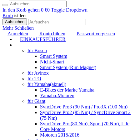
In den Korb gehen
0 €
0
Toggle Dropdown
Korb
ist leer
Aufsuchen
Mehr
Schließen
Anmelden
Konto bilden
Passwort vergessen
EINKAUFSFÜHRER
TUNING
für Bosch
Smart System
Nicht-Smart
Smart System (Rim Magnet)
für Avinox
für TQ
für Yamaha
(aktuell)
E-Bikes der Marke Yamaha
Yamaha-Motoren
für Giant
SyncDrive Pro3 (90 Nm) / Pro3X (100 Nm)
SyncDrive Pro2 (85 Nm) / SyncDrive Sport 2
(75 Nm)
SyncDrive Pro (80 Nm), Sport (70 Nm), Life,
Core Motors
Motoren 2015/2016