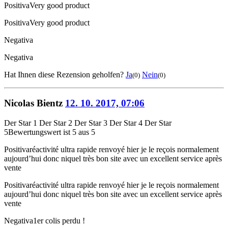
Positiva
Very good product
Positiva
Very good product
Negativa
Negativa
Hat Ihnen diese Rezension geholfen?
Ja
Nein
(0)
(0)
Nicolas Bientz
12. 10. 2017, 07:06
Der Star 1
Der Star 2
Der Star 3
Der Star 4
Der Star
5
Bewertungswert ist 5 aus 5
Positiva
réactivité ultra rapide renvoyé hier je le reçois normalement
aujourd’hui donc niquel très bon site avec un excellent service après
vente
Positiva
réactivité ultra rapide renvoyé hier je le reçois normalement
aujourd’hui donc niquel très bon site avec un excellent service après
vente
Negativa
1er colis perdu !