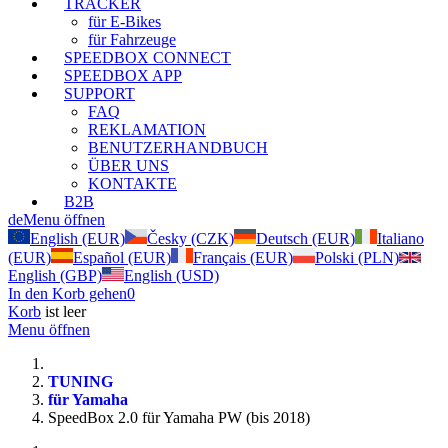
TRACKER
für E-Bikes
für Fahrzeuge
SPEEDBOX CONNECT
SPEEDBOX APP
SUPPORT
FAQ
REKLAMATION
BENUTZERHANDBUCH
ÜBER UNS
KONTAKTE
B2B
de
Menu öffnen
English (EUR)
Česky (CZK)
Deutsch (EUR)
Italiano
(EUR)
Español (EUR)
Français (EUR)
Polski (PLN)
English (GBP)
English (USD)
In den Korb gehen
0
Korb
ist leer
Menu öffnen
TUNING
für Yamaha
SpeedBox 2.0 für Yamaha PW (bis 2018)