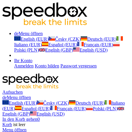
de
Menu öffnen
English (EUR)
Česky (CZK)
Deutsch (EUR)
Italiano (EUR)
Español (EUR)
Français (EUR)
Polski (PLN)
English (GBP)
English (USD)
Ihr Konto
Anmelden
Konto bilden
Passwort vergessen
Aufsuchen
de
Menu öffnen
English (EUR)
Česky (CZK)
Deutsch (EUR)
Italiano
(EUR)
Español (EUR)
Français (EUR)
Polski (PLN)
English (GBP)
English (USD)
In den Korb gehen
0
Korb
ist leer
Menu öffnen