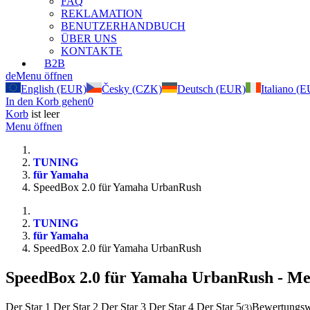
FAQ
REKLAMATION
BENUTZERHANDBUCH
ÜBER UNS
KONTAKTE
B2B
de
Menu öffnen
English (EUR)
Česky (CZK)
Deutsch (EUR)
Italiano (
In den Korb gehen
0
Korb
ist leer
Menu öffnen
TUNING
für Yamaha
SpeedBox 2.0 für Yamaha UrbanRush
TUNING
für Yamaha
SpeedBox 2.0 für Yamaha UrbanRush
SpeedBox 2.0 für Yamaha UrbanRush
- Men
Der Star 1
Der Star 2
Der Star 3
Der Star 4
Der Star 5
Bewertungswe
(
3
)