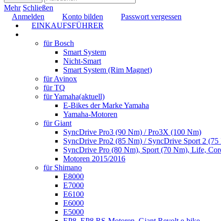
Mehr
Schließen
Anmelden
Konto bilden
Passwort vergessen
EINKAUFSFÜHRER
TUNING
für Bosch
Smart System
Nicht-Smart
Smart System (Rim Magnet)
für Avinox
für TQ
für Yamaha
(aktuell)
E-Bikes der Marke Yamaha
Yamaha-Motoren
für Giant
SyncDrive Pro3 (90 Nm) / Pro3X (100 Nm)
SyncDrive Pro2 (85 Nm) / SyncDrive Sport 2 (7
SyncDrive Pro (80 Nm), Sport (70 Nm), Life, Cor
Motoren 2015/2016
für Shimano
E8000
E7000
E6100
E6000
E5000
EP8, EP8 RS-Motoren, Giant Revolt e-bike