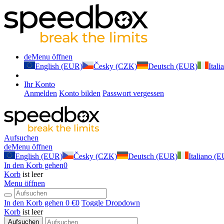
de
Menu öffnen
English (EUR)
Česky (CZK)
Deutsch (EUR)
Ital
Ihr Konto
Anmelden
Konto bilden
Passwort vergessen
Aufsuchen
de
Menu öffnen
English (EUR)
Česky (CZK)
Deutsch (EUR)
Italiano (
In den Korb gehen
0
Korb
ist leer
Menu öffnen
In den Korb gehen
0 €
0
Toggle Dropdown
Korb
ist leer
Aufsuchen