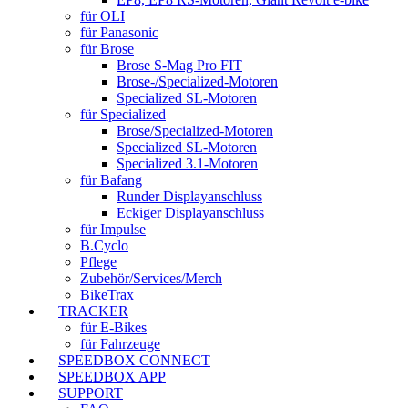
für OLI
für Panasonic
für Brose
Brose S-Mag Pro FIT
Brose-/Specialized-Motoren
Specialized SL-Motoren
für Specialized
Brose/Specialized-Motoren
Specialized SL-Motoren
Specialized 3.1-Motoren
für Bafang
Runder Displayanschluss
Eckiger Displayanschluss
für Impulse
B.Cyclo
Pflege
Zubehör/Services/Merch
BikeTrax
TRACKER
für E-Bikes
für Fahrzeuge
SPEEDBOX CONNECT
SPEEDBOX APP
SUPPORT