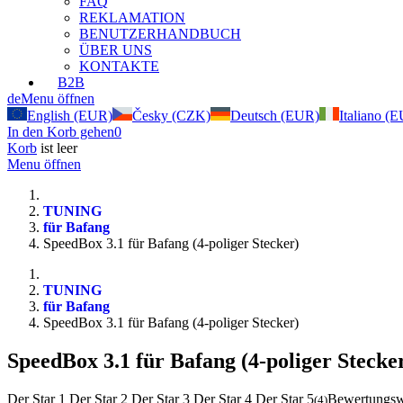
FAQ
REKLAMATION
BENUTZERHANDBUCH
ÜBER UNS
KONTAKTE
B2B
de
Menu öffnen
English (EUR)
Česky (CZK)
Deutsch (EUR)
Italiano (
In den Korb gehen
0
Korb
ist leer
Menu öffnen
TUNING
für Bafang
SpeedBox 3.1 für Bafang (4-poliger Stecker)
TUNING
für Bafang
SpeedBox 3.1 für Bafang (4-poliger Stecker)
SpeedBox 3.1 für Bafang (4-poliger Stecke
Der Star 1
Der Star 2
Der Star 3
Der Star 4
Der Star 5
Bewertungswe
(
4
)