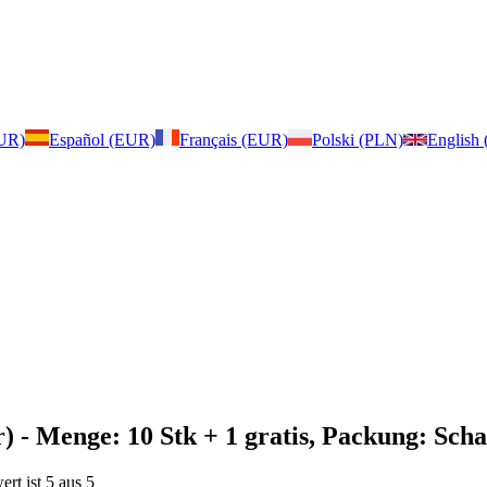
EUR)
Español (EUR)
Français (EUR)
Polski (PLN)
English
r)
- Menge: 10 Stk + 1 gratis, Packung: Scha
rt ist 5 aus 5