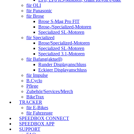
für OLI
für Panasonic
für Brose
Brose S-Mag Pro FIT
Brose-/Specialized-Motoren
Specialized SL-Motoren
für Specialized
Brose/Specialized-Motoren
Specialized SL-Motoren
Specialized 3.1-Motoren
für Bafang
(aktuell)
Runder Displayanschluss
Eckiger Displayanschluss
für Impulse
B.Cyclo
Pflege
Zubehör/Services/Merch
BikeTrax
TRACKER
für E-Bikes
für Fahrzeuge
SPEEDBOX CONNECT
SPEEDBOX APP
SUPPORT