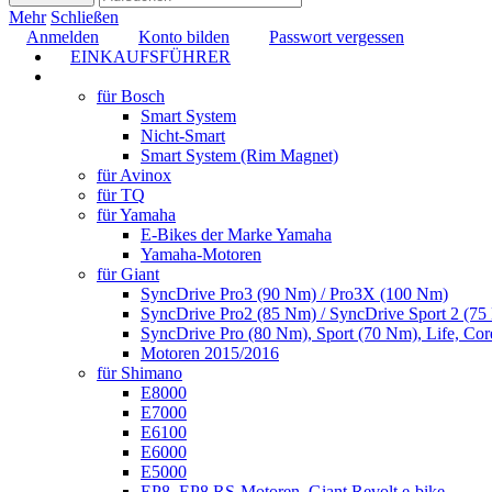
Mehr
Schließen
Anmelden
Konto bilden
Passwort vergessen
EINKAUFSFÜHRER
TUNING
für Bosch
Smart System
Nicht-Smart
Smart System (Rim Magnet)
für Avinox
für TQ
für Yamaha
E-Bikes der Marke Yamaha
Yamaha-Motoren
für Giant
SyncDrive Pro3 (90 Nm) / Pro3X (100 Nm)
SyncDrive Pro2 (85 Nm) / SyncDrive Sport 2 (7
SyncDrive Pro (80 Nm), Sport (70 Nm), Life, Cor
Motoren 2015/2016
für Shimano
E8000
E7000
E6100
E6000
E5000
EP8, EP8 RS-Motoren, Giant Revolt e-bike