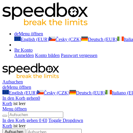
de
Menu öffnen
English (EUR)
Česky (CZK)
Deutsch (EUR)
Ital
Ihr Konto
Anmelden
Konto bilden
Passwort vergessen
Aufsuchen
de
Menu öffnen
English (EUR)
Česky (CZK)
Deutsch (EUR)
Italiano (
In den Korb gehen
0
Korb
ist leer
Menu öffnen
In den Korb gehen
0 €
0
Toggle Dropdown
Korb
ist leer
Aufsuchen