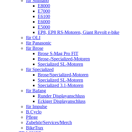
für Shimano
E8000
E7000
E6100
E6000
E5000
EP8, EP8 RS-Motoren, Giant Revolt e-bike
für OLI
für Panasonic
für Brose
Brose S-Mag Pro FIT
Brose-/Specialized-Motoren
Specialized SL-Motoren
für Specialized
Brose/Specialized-Motoren
Specialized SL-Motoren
Specialized 3.1-Motoren
für Bafang
Runder Displayanschluss
Eckiger Displayanschluss
für Impulse
B.Cyclo
Pflege
Zubehör/Services/Merch
BikeTrax