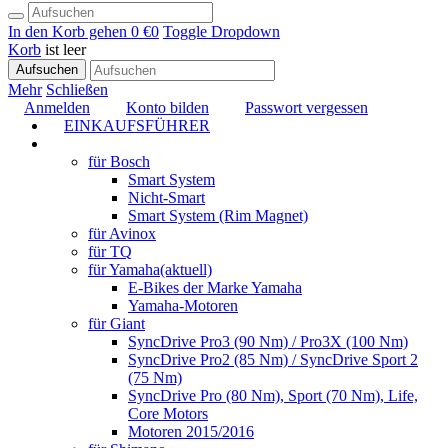
In den Korb gehen
0 €
0
Toggle Dropdown
Korb
ist leer
Aufsuchen
Mehr
Schließen
Anmelden
Konto bilden
Passwort vergessen
EINKAUFSFÜHRER
TUNING
für Bosch
Smart System
Nicht-Smart
Smart System (Rim Magnet)
für Avinox
für TQ
für Yamaha
(aktuell)
E-Bikes der Marke Yamaha
Yamaha-Motoren
für Giant
SyncDrive Pro3 (90 Nm) / Pro3X (100 Nm)
SyncDrive Pro2 (85 Nm) / SyncDrive Sport 2
(75 Nm)
SyncDrive Pro (80 Nm), Sport (70 Nm), Life,
Core Motors
Motoren 2015/2016