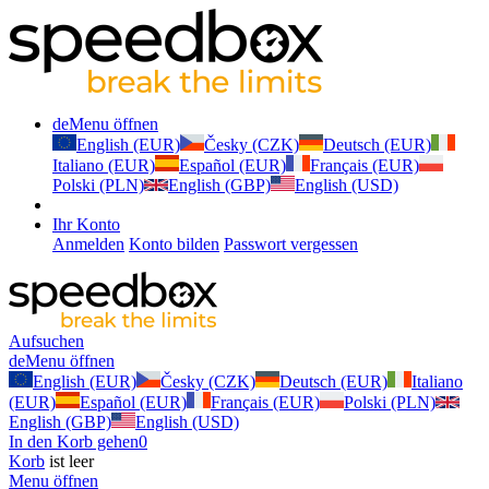
de
Menu öffnen
English (EUR)
Česky (CZK)
Deutsch (EUR)
Italiano (EUR)
Español (EUR)
Français (EUR)
Polski (PLN)
English (GBP)
English (USD)
Ihr Konto
Anmelden
Konto bilden
Passwort vergessen
Aufsuchen
de
Menu öffnen
English (EUR)
Česky (CZK)
Deutsch (EUR)
Italiano
(EUR)
Español (EUR)
Français (EUR)
Polski (PLN)
English (GBP)
English (USD)
In den Korb gehen
0
Korb
ist leer
Menu öffnen