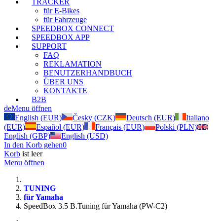
TRACKER
für E-Bikes
für Fahrzeuge
SPEEDBOX CONNECT
SPEEDBOX APP
SUPPORT
FAQ
REKLAMATION
BENUTZERHANDBUCH
ÜBER UNS
KONTAKTE
B2B
de
Menu öffnen
English (EUR)
Česky (CZK)
Deutsch (EUR)
Italiano
(EUR)
Español (EUR)
Français (EUR)
Polski (PLN)
English (GBP)
English (USD)
In den Korb gehen
0
Korb
ist leer
Menu öffnen
TUNING
für Yamaha
SpeedBox 3.5 B.Tuning für Yamaha (PW-C2)