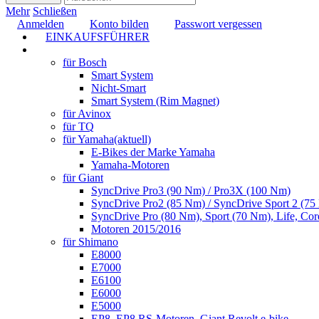
Mehr
Schließen
Anmelden
Konto bilden
Passwort vergessen
EINKAUFSFÜHRER
TUNING
für Bosch
Smart System
Nicht-Smart
Smart System (Rim Magnet)
für Avinox
für TQ
für Yamaha
(aktuell)
E-Bikes der Marke Yamaha
Yamaha-Motoren
für Giant
SyncDrive Pro3 (90 Nm) / Pro3X (100 Nm)
SyncDrive Pro2 (85 Nm) / SyncDrive Sport 2 (7
SyncDrive Pro (80 Nm), Sport (70 Nm), Life, Cor
Motoren 2015/2016
für Shimano
E8000
E7000
E6100
E6000
E5000
EP8, EP8 RS-Motoren, Giant Revolt e-bike