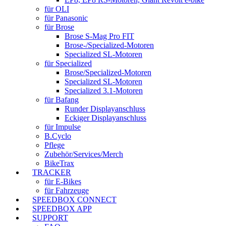
für OLI
für Panasonic
für Brose
Brose S-Mag Pro FIT
Brose-/Specialized-Motoren
Specialized SL-Motoren
für Specialized
Brose/Specialized-Motoren
Specialized SL-Motoren
Specialized 3.1-Motoren
für Bafang
Runder Displayanschluss
Eckiger Displayanschluss
für Impulse
B.Cyclo
Pflege
Zubehör/Services/Merch
BikeTrax
TRACKER
für E-Bikes
für Fahrzeuge
SPEEDBOX CONNECT
SPEEDBOX APP
SUPPORT