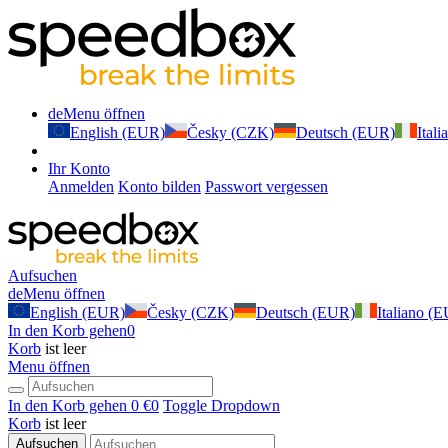
de
Menu öffnen
English (EUR)
Česky (CZK)
Deutsch (EUR)
Ital
Ihr Konto
Anmelden
Konto bilden
Passwort vergessen
Aufsuchen
de
Menu öffnen
English (EUR)
Česky (CZK)
Deutsch (EUR)
Italiano (
In den Korb gehen
0
Korb
ist leer
Menu öffnen
In den Korb gehen
0 €
0
Toggle Dropdown
Korb
ist leer
Aufsuchen