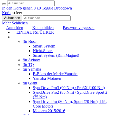
In den Korb gehen
0 €
0
Toggle Dropdown
Korb
ist leer
Aufsuchen
Mehr
Schließen
Anmelden
Konto bilden
Passwort vergessen
EINKAUFSFÜHRER
TUNING
für Bosch
Smart System
Nicht-Smart
Smart System (Rim Magnet)
für Avinox
für TQ
für Yamaha
E-Bikes der Marke Yamaha
Yamaha-Motoren
für Giant
SyncDrive Pro3 (90 Nm) / Pro3X (100 Nm)
SyncDrive Pro2 (85 Nm) / SyncDrive Sport 2
(75 Nm)
SyncDrive Pro (80 Nm), Sport (70 Nm), Life,
Core Motors
Motoren 2015/2016