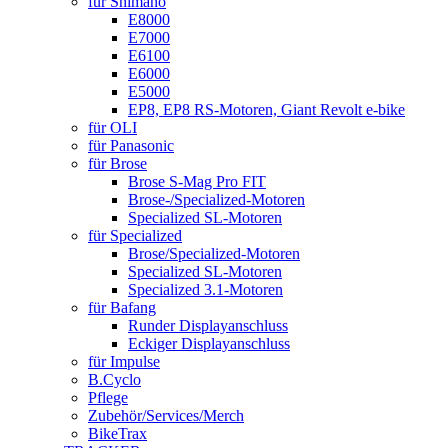
für Shimano
E8000
E7000
E6100
E6000
E5000
EP8, EP8 RS-Motoren, Giant Revolt e-bike
für OLI
für Panasonic
für Brose
Brose S-Mag Pro FIT
Brose-/Specialized-Motoren
Specialized SL-Motoren
für Specialized
Brose/Specialized-Motoren
Specialized SL-Motoren
Specialized 3.1-Motoren
für Bafang
Runder Displayanschluss
Eckiger Displayanschluss
für Impulse
B.Cyclo
Pflege
Zubehör/Services/Merch
BikeTrax