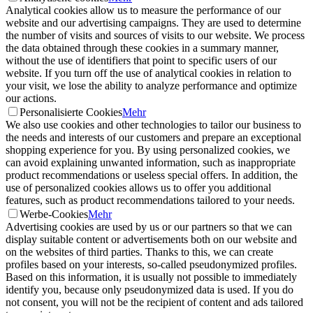
Analytical cookies allow us to measure the performance of our
website and our advertising campaigns. They are used to determine
the number of visits and sources of visits to our website. We process
the data obtained through these cookies in a summary manner,
without the use of identifiers that point to specific users of our
website. If you turn off the use of analytical cookies in relation to
your visit, we lose the ability to analyze performance and optimize
our actions.
Personalisierte Cookies
Mehr
We also use cookies and other technologies to tailor our business to
the needs and interests of our customers and prepare an exceptional
shopping experience for you. By using personalized cookies, we
can avoid explaining unwanted information, such as inappropriate
product recommendations or useless special offers. In addition, the
use of personalized cookies allows us to offer you additional
features, such as product recommendations tailored to your needs.
Werbe-Cookies
Mehr
Advertising cookies are used by us or our partners so that we can
display suitable content or advertisements both on our website and
on the websites of third parties. Thanks to this, we can create
profiles based on your interests, so-called pseudonymized profiles.
Based on this information, it is usually not possible to immediately
identify you, because only pseudonymized data is used. If you do
not consent, you will not be the recipient of content and ads tailored