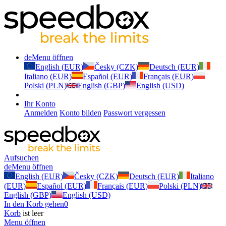
de
Menu öffnen
English (EUR)
Česky (CZK)
Deutsch (EUR)
Italiano (EUR)
Español (EUR)
Français (EUR)
Polski (PLN)
English (GBP)
English (USD)
Ihr Konto
Anmelden
Konto bilden
Passwort vergessen
Aufsuchen
de
Menu öffnen
English (EUR)
Česky (CZK)
Deutsch (EUR)
Italiano
(EUR)
Español (EUR)
Français (EUR)
Polski (PLN)
English (GBP)
English (USD)
In den Korb gehen
0
Korb
ist leer
Menu öffnen