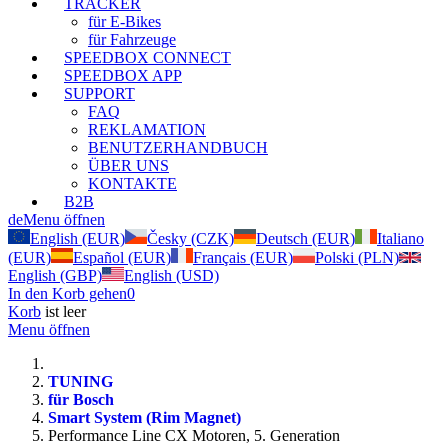
TRACKER
für E-Bikes
für Fahrzeuge
SPEEDBOX CONNECT
SPEEDBOX APP
SUPPORT
FAQ
REKLAMATION
BENUTZERHANDBUCH
ÜBER UNS
KONTAKTE
B2B
de
Menu öffnen
English (EUR)
Česky (CZK)
Deutsch (EUR)
Italiano
(EUR)
Español (EUR)
Français (EUR)
Polski (PLN)
English (GBP)
English (USD)
In den Korb gehen
0
Korb
ist leer
Menu öffnen
TUNING
für Bosch
Smart System (Rim Magnet)
Performance Line CX Motoren, 5. Generation