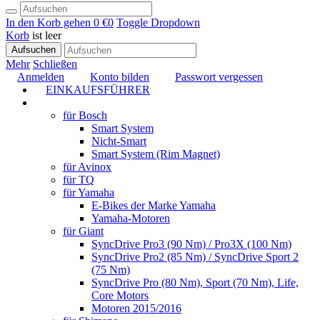
In den Korb gehen
0 €
0
Toggle Dropdown
Korb
ist leer
Aufsuchen
Mehr
Schließen
Anmelden
Konto bilden
Passwort vergessen
EINKAUFSFÜHRER
TUNING
für Bosch
Smart System
Nicht-Smart
Smart System (Rim Magnet)
für Avinox
für TQ
für Yamaha
E-Bikes der Marke Yamaha
Yamaha-Motoren
für Giant
SyncDrive Pro3 (90 Nm) / Pro3X (100 Nm)
SyncDrive Pro2 (85 Nm) / SyncDrive Sport 2
(75 Nm)
SyncDrive Pro (80 Nm), Sport (70 Nm), Life,
Core Motors
Motoren 2015/2016