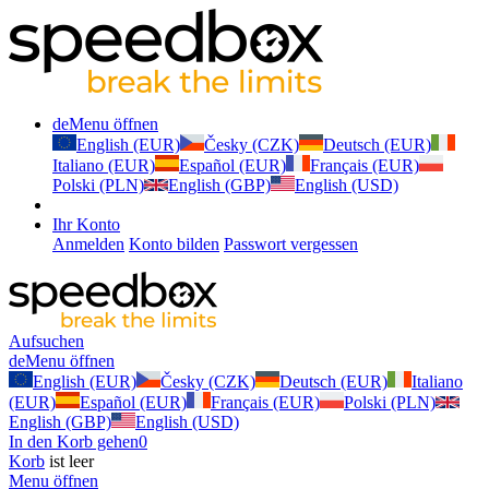
de
Menu öffnen
English (EUR)
Česky (CZK)
Deutsch (EUR)
Italiano (EUR)
Español (EUR)
Français (EUR)
Polski (PLN)
English (GBP)
English (USD)
Ihr Konto
Anmelden
Konto bilden
Passwort vergessen
Aufsuchen
de
Menu öffnen
English (EUR)
Česky (CZK)
Deutsch (EUR)
Italiano
(EUR)
Español (EUR)
Français (EUR)
Polski (PLN)
English (GBP)
English (USD)
In den Korb gehen
0
Korb
ist leer
Menu öffnen