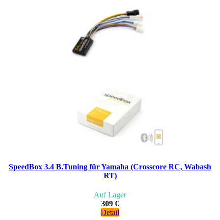
SpeedBox 3.4 B.Tuning für Yamaha (Crosscore RC, Wabash
RT)
Auf Lager
309 €
Detail