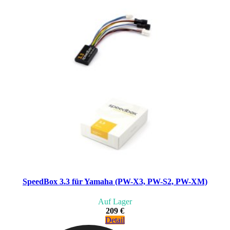
SpeedBox 3.3 für Yamaha (PW-X3, PW-S2, PW-XM)
Auf Lager
209 €
Detail