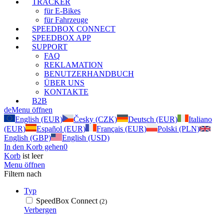
TRACKER
für E-Bikes
für Fahrzeuge
SPEEDBOX CONNECT
SPEEDBOX APP
SUPPORT
FAQ
REKLAMATION
BENUTZERHANDBUCH
ÜBER UNS
KONTAKTE
B2B
de
Menu öffnen
English (EUR)
Česky (CZK)
Deutsch (EUR)
Italiano
(EUR)
Español (EUR)
Français (EUR)
Polski (PLN)
English (GBP)
English (USD)
In den Korb gehen
0
Korb
ist leer
Menu öffnen
Filtern nach
Typ
SpeedBox Connect
(2)
Verbergen