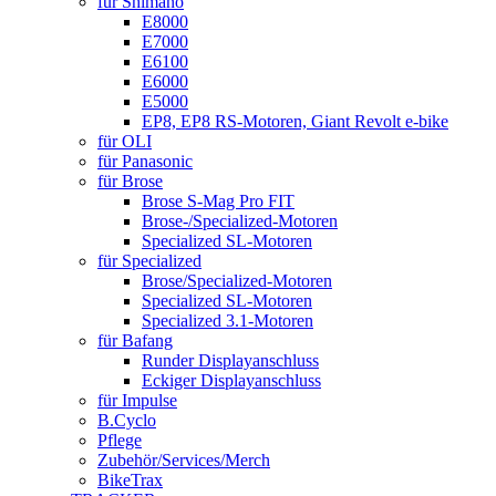
für Shimano
E8000
E7000
E6100
E6000
E5000
EP8, EP8 RS-Motoren, Giant Revolt e-bike
für OLI
für Panasonic
für Brose
Brose S-Mag Pro FIT
Brose-/Specialized-Motoren
Specialized SL-Motoren
für Specialized
Brose/Specialized-Motoren
Specialized SL-Motoren
Specialized 3.1-Motoren
für Bafang
Runder Displayanschluss
Eckiger Displayanschluss
für Impulse
B.Cyclo
Pflege
Zubehör/Services/Merch
BikeTrax