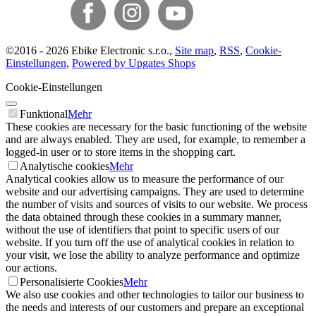
©
2016 -
2026
Ebike Electronic s.r.o.
,
Site map
,
RSS
,
Cookie-
Einstellungen
,
Powered by Upgates Shops
Cookie-Einstellungen
Funktional
Mehr
These cookies are necessary for the basic functioning of the website
and are always enabled. They are used, for example, to remember a
logged-in user or to store items in the shopping cart.
Analytische cookies
Mehr
Analytical cookies allow us to measure the performance of our
website and our advertising campaigns. They are used to determine
the number of visits and sources of visits to our website. We process
the data obtained through these cookies in a summary manner,
without the use of identifiers that point to specific users of our
website. If you turn off the use of analytical cookies in relation to
your visit, we lose the ability to analyze performance and optimize
our actions.
Personalisierte Cookies
Mehr
We also use cookies and other technologies to tailor our business to
the needs and interests of our customers and prepare an exceptional