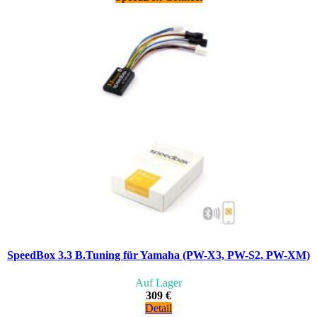
SpeedBox 3.3 B.Tuning für Yamaha (PW-X3, PW-S2, PW-XM)
Auf Lager
309 €
Detail