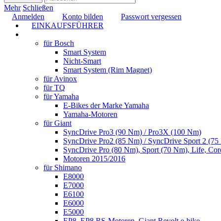
Mehr
Schließen
Anmelden
Konto bilden
Passwort vergessen
EINKAUFSFÜHRER
TUNING
für Bosch
Smart System
Nicht-Smart
Smart System (Rim Magnet)
für Avinox
für TQ
für Yamaha
E-Bikes der Marke Yamaha
Yamaha-Motoren
für Giant
SyncDrive Pro3 (90 Nm) / Pro3X (100 Nm)
SyncDrive Pro2 (85 Nm) / SyncDrive Sport 2 (7
SyncDrive Pro (80 Nm), Sport (70 Nm), Life, Cor
Motoren 2015/2016
für Shimano
E8000
E7000
E6100
E6000
E5000
EP8, EP8 RS-Motoren, Giant Revolt e-bike