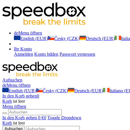
de
Menu öffnen
English (EUR)
Česky (CZK)
Deutsch (EUR)
Ital
Ihr Konto
Anmelden
Konto bilden
Passwort vergessen
Aufsuchen
de
Menu öffnen
English (EUR)
Česky (CZK)
Deutsch (EUR)
Italiano (
In den Korb gehen
0
Korb
ist leer
Menu öffnen
In den Korb gehen
0 €
0
Toggle Dropdown
Korb
ist leer
Aufsuchen