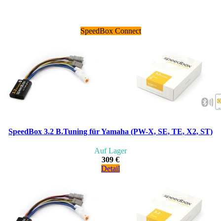
SpeedBox Connect
SpeedBox 3.2 B.Tuning für Yamaha (PW-X, SE, TE, X2, ST)
Auf Lager
309 €
Detail