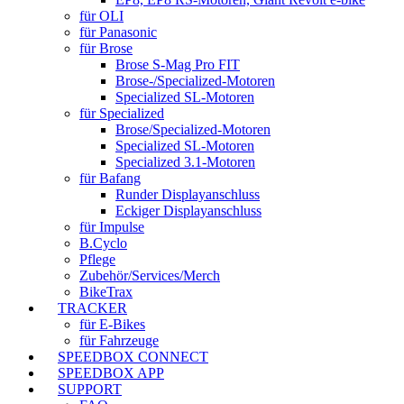
für OLI
für Panasonic
für Brose
Brose S-Mag Pro FIT
Brose-/Specialized-Motoren
Specialized SL-Motoren
für Specialized
Brose/Specialized-Motoren
Specialized SL-Motoren
Specialized 3.1-Motoren
für Bafang
Runder Displayanschluss
Eckiger Displayanschluss
für Impulse
B.Cyclo
Pflege
Zubehör/Services/Merch
BikeTrax
TRACKER
für E-Bikes
für Fahrzeuge
SPEEDBOX CONNECT
SPEEDBOX APP
SUPPORT