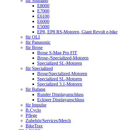
für Shimano
E8000
E7000
E6100
E6000
E5000
EP8, EP8 RS-Motoren, Giant Revolt e-bike
für OLI
für Panasonic
für Brose
Brose S-Mag Pro FIT
Brose-/Specialized-Motoren
Specialized SL-Motoren
für Specialized
Brose/Specialized-Motoren
Specialized SL-Motoren
Specialized 3.1-Motoren
für Bafang
Runder Displayanschluss
Eckiger Displayanschluss
für Impulse
B.Cyclo
Pflege
Zubehör/Services/Merch
BikeTrax