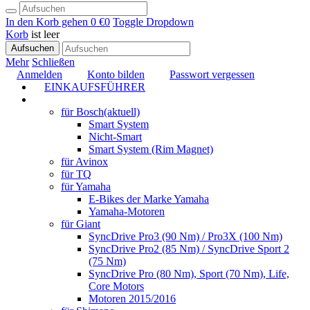
In den Korb gehen
0 €
0
Toggle Dropdown
Korb
ist leer
Aufsuchen
Mehr
Schließen
Anmelden
Konto bilden
Passwort vergessen
EINKAUFSFÜHRER
TUNING
für Bosch
(aktuell)
Smart System
Nicht-Smart
Smart System (Rim Magnet)
für Avinox
für TQ
für Yamaha
E-Bikes der Marke Yamaha
Yamaha-Motoren
für Giant
SyncDrive Pro3 (90 Nm) / Pro3X (100 Nm)
SyncDrive Pro2 (85 Nm) / SyncDrive Sport 2
(75 Nm)
SyncDrive Pro (80 Nm), Sport (70 Nm), Life,
Core Motors
Motoren 2015/2016