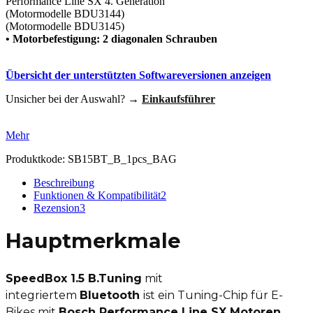
Performance Line SX 4. Generation
(Motormodelle BDU3144)
(Motormodelle BDU3145)
• Motorbefestigung: 2 diagonalen Schrauben
Übersicht der unterstützten Softwareversionen anzeigen
Unsicher bei der Auswahl? →
Einkaufsführer
Mehr
Produktkode:
SB15BT_B_1pcs_BAG
Beschreibung
Funktionen & Kompatibilität
2
Rezension
3
Hauptmerkmale
SpeedBox 1.5 B.Tuning
mit
integriertem
Bluetooth
ist ein Tuning-Chip für E-
Bikes mit
Bosch Performance Line SX Motoren
,