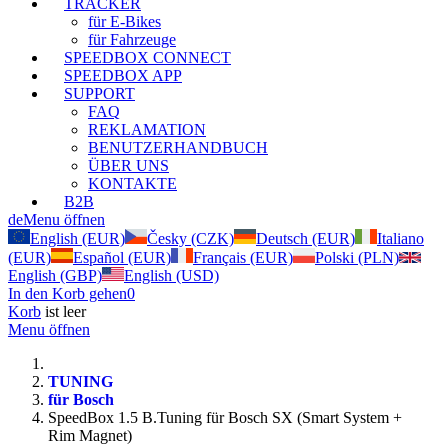
TRACKER
für E-Bikes
für Fahrzeuge
SPEEDBOX CONNECT
SPEEDBOX APP
SUPPORT
FAQ
REKLAMATION
BENUTZERHANDBUCH
ÜBER UNS
KONTAKTE
B2B
de
Menu öffnen
English (EUR)
Česky (CZK)
Deutsch (EUR)
Italiano
(EUR)
Español (EUR)
Français (EUR)
Polski (PLN)
English (GBP)
English (USD)
In den Korb gehen
0
Korb
ist leer
Menu öffnen
TUNING
für Bosch
SpeedBox 1.5 B.Tuning für Bosch SX (Smart System +
Rim Magnet)