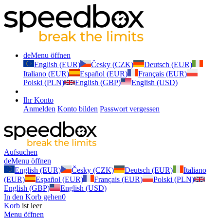
de
Menu öffnen
English (EUR)
Česky (CZK)
Deutsch (EUR)
Italiano (EUR)
Español (EUR)
Français (EUR)
Polski (PLN)
English (GBP)
English (USD)
Ihr Konto
Anmelden
Konto bilden
Passwort vergessen
Aufsuchen
de
Menu öffnen
English (EUR)
Česky (CZK)
Deutsch (EUR)
Italiano
(EUR)
Español (EUR)
Français (EUR)
Polski (PLN)
English (GBP)
English (USD)
In den Korb gehen
0
Korb
ist leer
Menu öffnen